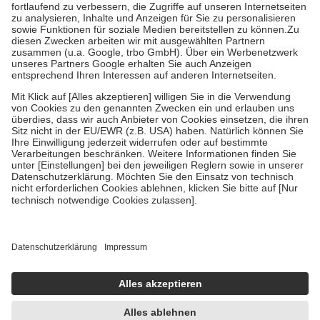
Diese Regeln gelten grundsätzlich auch für Online-Apotheken.
Bei Heilmitteln und häuslicher Krankenpflege beträgt die
Zuzahlung zehn Prozent der Kosten sowie zehn Euro je
Verordnung.
Um das Engagement der Versicherten für ihre eigene Gesundheit zu
stärken und die besondere Stellung der Familie zu unterstützen,
fallen
keine Zuzahlungen
an bei:
• Kindern und Jugendlichen bis zum vollendeten 18. Lebensjahr
mit Ausnahme der Fahrkosten
• Untersuchungen zur Vorsorge und Früherkennung, die von der
GKV getragen werden
• empfohlenen Schutzimpfungen
• Harn- und Blutteststreifen
Wir nutzen Trusted Shops als unabhängigen Dienstleister für die
Einholung von Bewertungen. Trusted Shops hat Maßnahmen
getroffen, um sicherzustellen, dass es sich um echte Bewertungen
handelt. Mehr Informationen findest du hier:
https://help.etrusted.com/hc/de/articles/4419944605341
Einige Bilder und Inhalte wurden unter Zuhilfenahme künstlicher
Intelligenz erstellt.