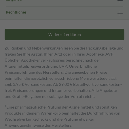
Rechtliches
Widerruf erklären
Zu Risiken und Nebenwirkungen lesen Sie die Packungsbeilage und
fragen Sie Ihre Ärztin, Ihren Arzt oder in Ihrer Apotheke. AVP:
Üblicher Apothekenverkaufspreis berechnet nach der
Arzneimittelpreisverordnung. UVP: Unverbindliche
Preisempfehlung des Herstellers. Die angegebenen Preise
beinhalten die gesetzlich vorgeschriebene Mehrwertsteuer, ggf.
zzgl. 3,95 € Versandkosten. Ab 29,00 € Bestell­wert versand­kosten­
frei. Preisänderungen und Irrtümer vorbehalten. Alle Angebote
und Gratis-Beigaben nur solange der Vorrat reicht.
1
Eine pharmazeutische Prüfung der Arzneimittel und sonstigen
Produkte in deinem Warenkorb beinhaltet die Durchführung von
Wechselwirkungschecks und die Prüfung etwaiger
Anwendungshinweise des Herstellers.