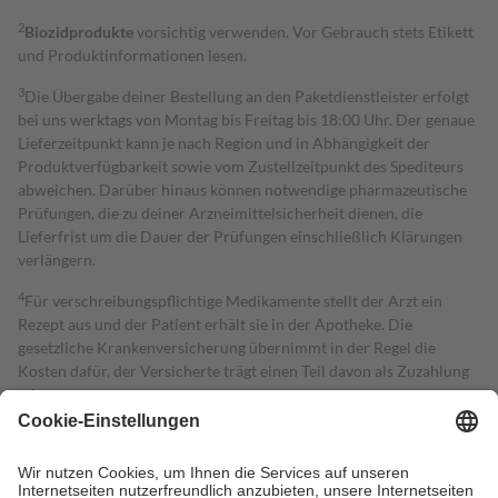
2
Biozidprodukte
vorsichtig verwenden. Vor Gebrauch stets Etikett
und Produktinformationen lesen.
3
Die Übergabe deiner Bestellung an den Paketdienstleister erfolgt
bei uns werktags von Montag bis Freitag bis 18:00 Uhr. Der genaue
Lieferzeitpunkt kann je nach Region und in Abhängigkeit der
Produktverfügbarkeit sowie vom Zustellzeitpunkt des Spediteurs
abweichen. Darüber hinaus können notwendige pharmazeutische
Prüfungen, die zu deiner Arzneimittelsicherheit dienen, die
Lieferfrist um die Dauer der Prüfungen einschließlich Klärungen
verlängern.
4
Für verschreibungspflichtige Medikamente stellt der Arzt ein
Rezept aus und der Patient erhält sie in der Apotheke. Die
gesetzliche Krankenversicherung übernimmt in der Regel die
Kosten dafür, der Versicherte trägt einen Teil davon als Zuzahlung
mit.
Grundsätzlich leisten Mitglieder Zuzahlungen in Höhe von zehn
Prozent des Abgabepreises,
mindestens
jedoch
fünf Euro
und
höchstens zehn Euro.
Es sind jedoch nie mehr als die tatsächlichen
Kosten der Leistung zu entrichten.