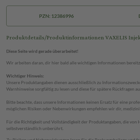
PZN: 12386996
Produktdetails/Produktinformationen VAXELIS Injekt
Diese Seite wird gerade überarbeitet!
Wir arbeiten daran, dir hier bald alle wichtigen Informationen bereitz
Wichtiger Hinweis:
Unsere Produktangaben dienen ausschließlich zu Informationszwecken
Warnhinweise sorgfältig zu lesen und diese für spätere Rückfragen au
Bitte beachte, dass unsere Informationen keinen Ersatz für eine prof
möglichen Risiken oder Nebenwirkungen empfehlen wir dir, medizini
Für die Richtigkeit und Vollständigkeit der Produktangaben, die vo
selbstverständlich unberührt.
Zu Risiken und Nebenwirkungen lesen Sie die Packungsbeilage und frag