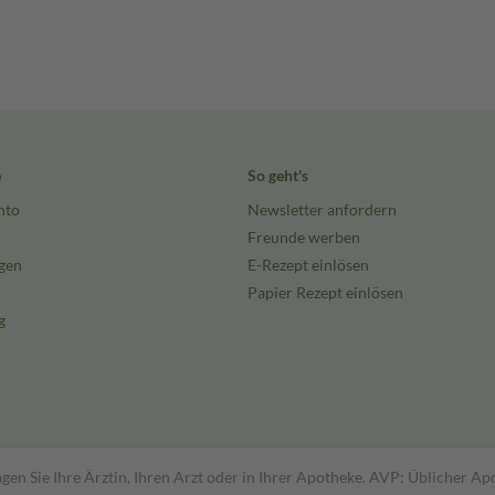
e
So geht's
nto
Newsletter anfordern
Freunde werben
gen
E-Rezept einlösen
Papier Rezept einlösen
g
gen Sie Ihre Ärztin, Ihren Arzt oder in Ihrer Apotheke. AVP: Üblicher A