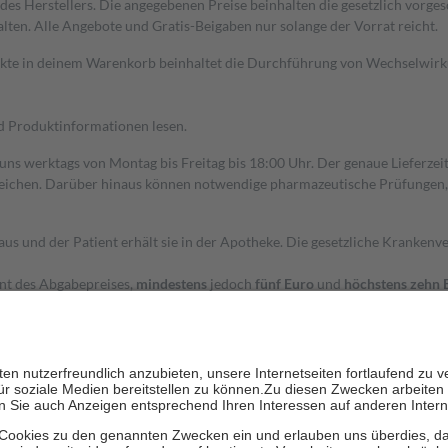
s Herstellers. Die angegebenen Preise beinhalten die gesetzlich vorgesc
alten. Alle Angebote und Gratis-Beigaben nur solange der Vorrat reicht.
dukte in deinem Warenkorb beinhaltet die Durchführung von Wechselwir
nd Produktinformationen lesen.
 uns werktags von Montag bis Freitag bis 18:00 Uhr. Der genaue Lieferze
ichen. Darüber hinaus können notwendige pharmazeutische Prüfungen, die
aus und der Patient erhält sie in der Apotheke. Die gesetzliche Krankenv
ent des Abgabepreises,
mindestens
jedoch
fünf Euro
und
höchstens zehn 
zehn Prozent der Kosten sowie zehn Euro je Verordnung.
rken und die besondere Stellung der Familie zu unterstützen, fallen
kein
 Ausnahme der Fahrkosten
 getragen werden