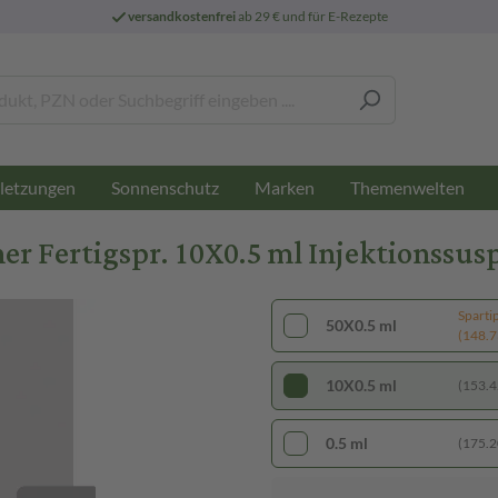
versandkostenfrei
ab 29 € und für E-Rezepte
letzungen
Sonnenschutz
Marken
Themenwelten
er Fertigspr. 10X0.5 ml Injektionssus
Sparti
50X0.5 ml
(148.73
10X0.5 ml
(153.42
0.5 ml
(175.20