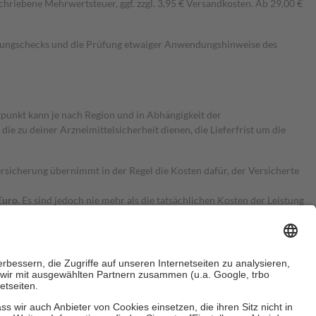
hriebene Mehrwertsteuer, ggf. zzgl. 3,95 € Versandkosten. Ab 29,00 €
kungschecks und die Prüfung etwaiger Anwendungshinweise des
itpunkt kann je nach Region und in Abhängigkeit der
 zu deiner Arzneimittelsicherheit dienen, die Lieferfrist um die
ersicherung übernimmt in der Regel die Kosten dafür, der Versicherte
Euro.
Es sind jedoch nie mehr als die tatsächlichen Kosten der Leistung
e Zuzahlungen
an bei: