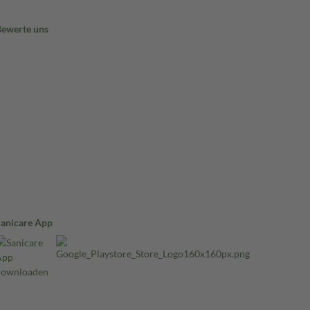
Bewerte uns
Sanicare App