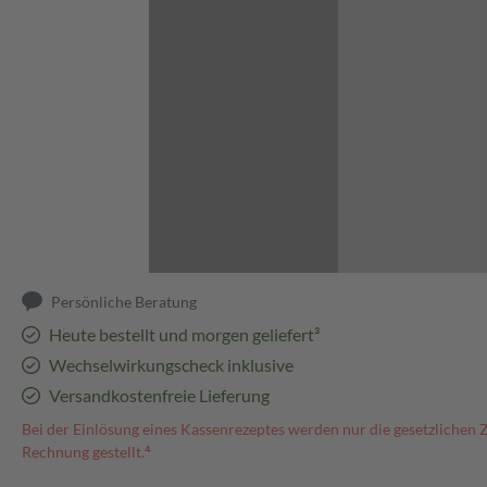
Abbildung kann abweichen
Persönliche Beratung
Heute bestellt und morgen geliefert³
Wechselwirkungscheck inklusive
Versandkostenfreie Lieferung
Bei der Einlösung eines Kassenrezeptes werden nur die gesetzlichen 
Rechnung gestellt.⁴