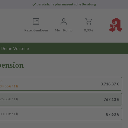
persönliche
pharmazeutische Beratung
Rezept einlösen
Mein Konto
0,00 €
Deine Vorteile
pension
pp
3.718,37 €
4,80 € / 1 l)
767,13 €
6,00 € / 1 l)
87,60 €
0,00 € / 1 l)