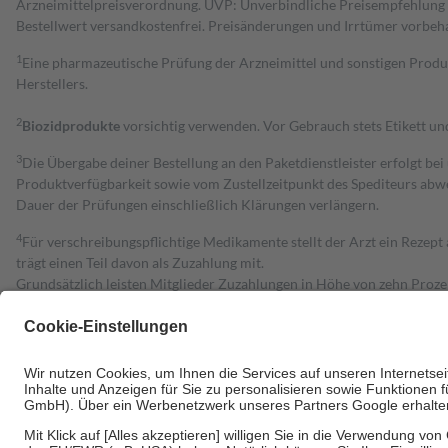
Arzneimittelpreisverordnung. UVP: Unverbindliche Preisempfehlung de
Bestell­wert versand­kosten­frei. Preisänderungen und Irrtümer vorbeh
1
Eine pharmazeutische Prüfung der Arzneimittel und sonstigen Pro
Herstellers.
2
Biozidprodukte
vorsichtig verwenden. Vor Gebrauch stets Etikett u
3
Die Übergabe deiner Bestellung an den Paketdienstleister erfolgt bei
Produktverfügbarkeit sowie vom Zustellzeitpunkt des Spediteurs abwe
Dauer der Prüfungen einschließlich Klärungen verlängern.
4
Für verschreibungspflichtige Medikamente stellt der Arzt ein Rezept 
trägt einen Teil davon als Zuzahlung mit.
Grundsätzlich leisten Mitglieder Zuzahlungen in Höhe von zehn Proz
zu entrichten.
Diese Regeln gelten grundsätzlich auch für Online-Apotheken.
Bei Heilmitteln und häuslicher Krankenpflege beträgt die Zuzahlung 
Um das Engagement der Versicherten für ihre eigene Gesundheit zu stä
• Kindern und Jugendlichen bis zum vollendeten 18. Lebensjahr mit
• Untersuchungen zur Vorsorge und Früherkennung, die von der GKV
• empfohlenen Schutzimpfungen