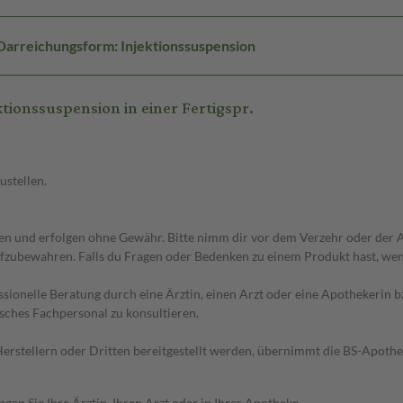
Darreichungsform: Injektionssuspension
ionssuspension in einer Fertigspr.
ustellen.
 und erfolgen ohne Gewähr. Bitte nimm dir vor dem Verzehr oder der An
fzubewahren. Falls du Fragen oder Bedenken zu einem Produkt hast, wende
essionelle Beratung durch eine Ärztin, einen Arzt oder eine Apothekerin
sches Fachpersonal zu konsultieren.
n Herstellern oder Dritten bereitgestellt werden, übernimmt die BS-Apot
en Sie Ihre Ärztin, Ihren Arzt oder in Ihrer Apotheke.