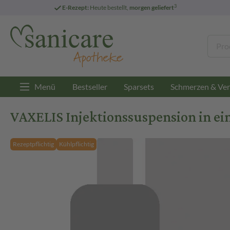
3
E-Rezept:
Heute bestellt,
morgen geliefert
Menü
Bestseller
Sparsets
Schmerzen & Ver
VAXELIS Injektionssuspension in ein
Rezeptpflichtig
Kühlpflichtig