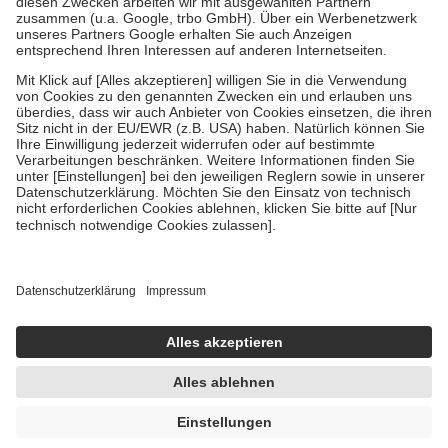
Verordnung.
Um das Engagement der Versicherten für ihre eigene Gesundheit zu
stärken und die besondere Stellung der Familie zu unterstützen,
fallen
keine Zuzahlungen
an bei:
• Kindern und Jugendlichen bis zum vollendeten 18. Lebensjahr
mit Ausnahme der Fahrkosten
• Untersuchungen zur Vorsorge und Früherkennung, die von der
GKV getragen werden
• empfohlenen Schutzimpfungen
• Harn- und Blutteststreifen
Wir nutzen Trusted Shops als unabhängigen Dienstleister für die
Einholung von Bewertungen. Trusted Shops hat Maßnahmen
getroffen, um sicherzustellen, dass es sich um echte Bewertungen
handelt. Mehr Informationen findest du hier:
https://help.etrusted.com/hc/de/articles/4419944605341
Einige Bilder und Inhalte wurden unter Zuhilfenahme künstlicher
Intelligenz erstellt.