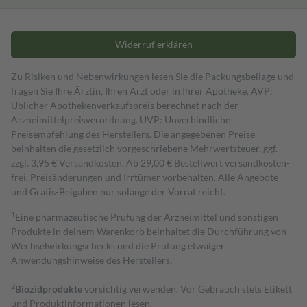
Widerruf erklären
Zu Risiken und Nebenwirkungen lesen Sie die Packungsbeilage und
fragen Sie Ihre Ärztin, Ihren Arzt oder in Ihrer Apotheke. AVP:
Üblicher Apothekenverkaufspreis berechnet nach der
Arzneimittelpreisverordnung. UVP: Unverbindliche
Preisempfehlung des Herstellers. Die angegebenen Preise
beinhalten die gesetzlich vorgeschriebene Mehrwertsteuer, ggf.
zzgl. 3,95 € Versandkosten. Ab 29,00 € Bestell­wert versand­kosten­
frei. Preisänderungen und Irrtümer vorbehalten. Alle Angebote
und Gratis-Beigaben nur solange der Vorrat reicht.
1
Eine pharmazeutische Prüfung der Arzneimittel und sonstigen
Produkte in deinem Warenkorb beinhaltet die Durchführung von
Wechselwirkungschecks und die Prüfung etwaiger
Anwendungshinweise des Herstellers.
2
Biozidprodukte
vorsichtig verwenden. Vor Gebrauch stets Etikett
und Produktinformationen lesen.