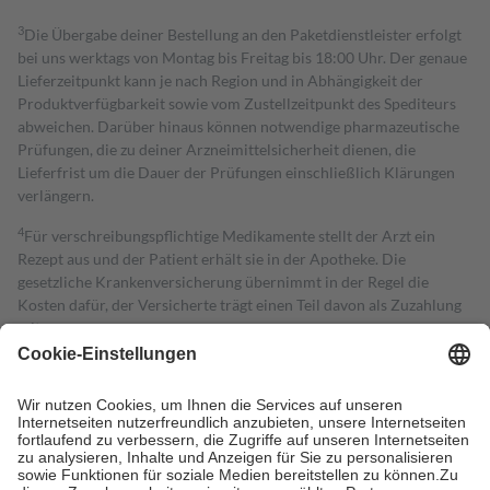
3
Die Übergabe deiner Bestellung an den Paketdienstleister erfolgt
bei uns werktags von Montag bis Freitag bis 18:00 Uhr. Der genaue
Lieferzeitpunkt kann je nach Region und in Abhängigkeit der
Produktverfügbarkeit sowie vom Zustellzeitpunkt des Spediteurs
abweichen. Darüber hinaus können notwendige pharmazeutische
Prüfungen, die zu deiner Arzneimittelsicherheit dienen, die
Lieferfrist um die Dauer der Prüfungen einschließlich Klärungen
verlängern.
4
Für verschreibungspflichtige Medikamente stellt der Arzt ein
Rezept aus und der Patient erhält sie in der Apotheke. Die
gesetzliche Krankenversicherung übernimmt in der Regel die
Kosten dafür, der Versicherte trägt einen Teil davon als Zuzahlung
mit.
Grundsätzlich leisten Mitglieder Zuzahlungen in Höhe von zehn
Prozent des Abgabepreises,
mindestens
jedoch
fünf Euro
und
höchstens zehn Euro.
Es sind jedoch nie mehr als die tatsächlichen
Kosten der Leistung zu entrichten.
Diese Regeln gelten grundsätzlich auch für Online-Apotheken.
Bei Heilmitteln und häuslicher Krankenpflege beträgt die
Zuzahlung zehn Prozent der Kosten sowie zehn Euro je