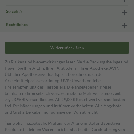
So geht's
Rechtliches
Widerruf erklären
Zu Risiken und Nebenwirkungen lesen Sie die Packungsbeilage und
fragen Sie Ihre Ärztin, Ihren Arzt oder in Ihrer Apotheke. AVP:
Üblicher Apothekenverkaufspreis berechnet nach der
Arzneimittelpreisverordnung. UVP: Unverbindliche
Preisempfehlung des Herstellers. Die angegebenen Preise
beinhalten die gesetzlich vorgeschriebene Mehrwertsteuer, ggf.
zzgl. 3,95 € Versandkosten. Ab 29,00 € Bestell­wert versand­kosten­
frei. Preisänderungen und Irrtümer vorbehalten. Alle Angebote
und Gratis-Beigaben nur solange der Vorrat reicht.
1
Eine pharmazeutische Prüfung der Arzneimittel und sonstigen
Produkte in deinem Warenkorb beinhaltet die Durchführung von