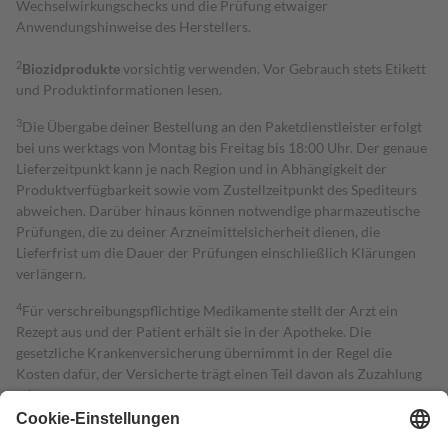
Wechselwirkungschecks und die Prüfung etwaiger
Anwendungshinweise des Herstellers.
2
Biozidprodukte
vorsichtig verwenden. Vor Gebrauch stets Etikett
und Produktinformationen lesen.
3
Die Übergabe deiner Bestellung an den Paketdienstleister erfolgt
bei uns werktags von Montag bis Freitag bis 18:00 Uhr. Der genaue
Lieferzeitpunkt kann je nach Region und in Abhängigkeit der
Produktverfügbarkeit sowie vom Zustellzeitpunkt des Spediteurs
abweichen. Darüber hinaus können notwendige pharmazeutische
Prüfungen, die zu deiner Arzneimittelsicherheit dienen, die
Lieferfrist um die Dauer der Prüfungen einschließlich Klärungen
verlängern.
4
Für verschreibungspflichtige Medikamente stellt der Arzt ein
Rezept aus und der Patient erhält sie in der Apotheke. Die
gesetzliche Krankenversicherung übernimmt in der Regel die
Kosten dafür, der Versicherte trägt einen Teil davon als Zuzahlung
mit.
Grundsätzlich leisten Mitglieder Zuzahlungen in Höhe von zehn
Prozent des Abgabepreises,
mindestens
jedoch
fünf Euro
und