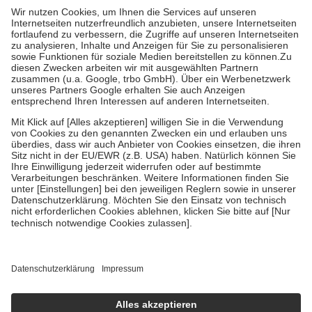
höchstens zehn Euro.
Es sind jedoch nie mehr als die tatsächlichen
Kosten der Leistung zu entrichten.
Diese Regeln gelten grundsätzlich auch für Online-Apotheken.
Bei Heilmitteln und häuslicher Krankenpflege beträgt die
Zuzahlung zehn Prozent der Kosten sowie zehn Euro je
Verordnung.
Um das Engagement der Versicherten für ihre eigene Gesundheit zu
stärken und die besondere Stellung der Familie zu unterstützen,
fallen
keine Zuzahlungen
an bei:
• Kindern und Jugendlichen bis zum vollendeten 18. Lebensjahr
mit Ausnahme der Fahrkosten
• Untersuchungen zur Vorsorge und Früherkennung, die von der
GKV getragen werden
• empfohlenen Schutzimpfungen
• Harn- und Blutteststreifen
Wir nutzen Trusted Shops als unabhängigen Dienstleister für die
Einholung von Bewertungen. Trusted Shops hat Maßnahmen
getroffen, um sicherzustellen, dass es sich um echte Bewertungen
handelt. Mehr Informationen findest du hier:
https://help.etrusted.com/hc/de/articles/4419944605341