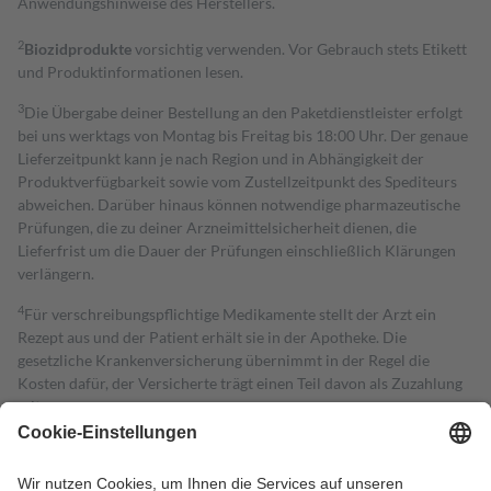
Anwendungshinweise des Herstellers.
2
Biozidprodukte
vorsichtig verwenden. Vor Gebrauch stets Etikett
und Produktinformationen lesen.
3
Die Übergabe deiner Bestellung an den Paketdienstleister erfolgt
bei uns werktags von Montag bis Freitag bis 18:00 Uhr. Der genaue
Lieferzeitpunkt kann je nach Region und in Abhängigkeit der
Produktverfügbarkeit sowie vom Zustellzeitpunkt des Spediteurs
abweichen. Darüber hinaus können notwendige pharmazeutische
Prüfungen, die zu deiner Arzneimittelsicherheit dienen, die
Lieferfrist um die Dauer der Prüfungen einschließlich Klärungen
verlängern.
4
Für verschreibungspflichtige Medikamente stellt der Arzt ein
Rezept aus und der Patient erhält sie in der Apotheke. Die
gesetzliche Krankenversicherung übernimmt in der Regel die
Kosten dafür, der Versicherte trägt einen Teil davon als Zuzahlung
mit.
Grundsätzlich leisten Mitglieder Zuzahlungen in Höhe von zehn
Prozent des Abgabepreises,
mindestens
jedoch
fünf Euro
und
höchstens zehn Euro.
Es sind jedoch nie mehr als die tatsächlichen