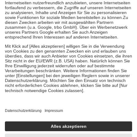
Kosten der Leistung zu entrichten.
Diese Regeln gelten grundsätzlich auch für Online-Apotheken.
Bei Heilmitteln und häuslicher Krankenpflege beträgt die
Zuzahlung zehn Prozent der Kosten sowie zehn Euro je
Verordnung.
Um das Engagement der Versicherten für ihre eigene Gesundheit zu
stärken und die besondere Stellung der Familie zu unterstützen,
fallen
keine Zuzahlungen
an bei:
• Kindern und Jugendlichen bis zum vollendeten 18. Lebensjahr
mit Ausnahme der Fahrkosten
• Untersuchungen zur Vorsorge und Früherkennung, die von der
GKV getragen werden
• empfohlenen Schutzimpfungen
• Harn- und Blutteststreifen
Wir nutzen Trusted Shops als unabhängigen Dienstleister für die
Einholung von Bewertungen. Trusted Shops hat Maßnahmen
getroffen, um sicherzustellen, dass es sich um echte Bewertungen
handelt. Mehr Informationen findest du hier:
https://help.etrusted.com/hc/de/articles/4419944605341
Einige Bilder und Inhalte wurden unter Zuhilfenahme künstlicher