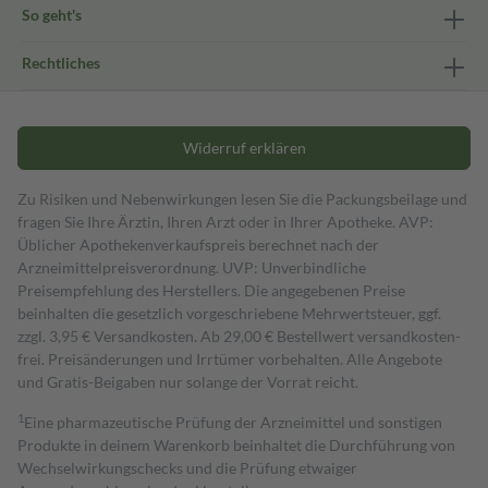
So geht's
Rechtliches
Widerruf erklären
Zu Risiken und Nebenwirkungen lesen Sie die Packungsbeilage und
fragen Sie Ihre Ärztin, Ihren Arzt oder in Ihrer Apotheke. AVP:
Üblicher Apothekenverkaufspreis berechnet nach der
Arzneimittelpreisverordnung. UVP: Unverbindliche
Preisempfehlung des Herstellers. Die angegebenen Preise
beinhalten die gesetzlich vorgeschriebene Mehrwertsteuer, ggf.
zzgl. 3,95 € Versandkosten. Ab 29,00 € Bestell­wert versand­kosten­
frei. Preisänderungen und Irrtümer vorbehalten. Alle Angebote
und Gratis-Beigaben nur solange der Vorrat reicht.
1
Eine pharmazeutische Prüfung der Arzneimittel und sonstigen
Produkte in deinem Warenkorb beinhaltet die Durchführung von
Wechselwirkungschecks und die Prüfung etwaiger