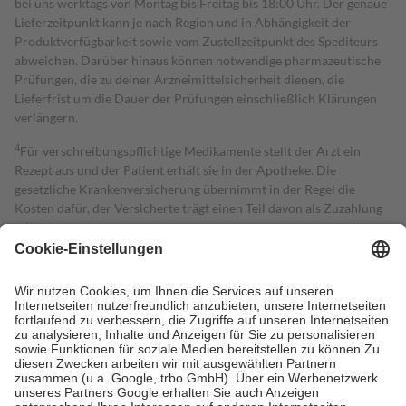
bei uns werktags von Montag bis Freitag bis 18:00 Uhr. Der genaue
Lieferzeitpunkt kann je nach Region und in Abhängigkeit der
Produktverfügbarkeit sowie vom Zustellzeitpunkt des Spediteurs
abweichen. Darüber hinaus können notwendige pharmazeutische
Prüfungen, die zu deiner Arzneimittelsicherheit dienen, die
Lieferfrist um die Dauer der Prüfungen einschließlich Klärungen
verlängern.
4
Für verschreibungspflichtige Medikamente stellt der Arzt ein
Rezept aus und der Patient erhält sie in der Apotheke. Die
gesetzliche Krankenversicherung übernimmt in der Regel die
Kosten dafür, der Versicherte trägt einen Teil davon als Zuzahlung
mit.
Grundsätzlich leisten Mitglieder Zuzahlungen in Höhe von zehn
Prozent des Abgabepreises,
mindestens
jedoch
fünf Euro
und
höchstens zehn Euro.
Es sind jedoch nie mehr als die tatsächlichen
Kosten der Leistung zu entrichten.
Diese Regeln gelten grundsätzlich auch für Online-Apotheken.
Bei Heilmitteln und häuslicher Krankenpflege beträgt die
Zuzahlung zehn Prozent der Kosten sowie zehn Euro je
Verordnung.
Um das Engagement der Versicherten für ihre eigene Gesundheit zu