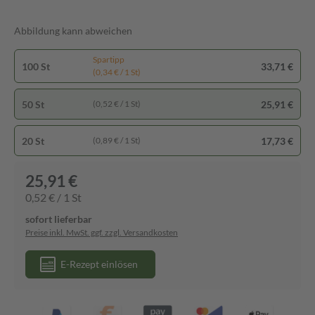
Abbildung kann abweichen
Spartipp
100 St
33,71 €
(0,34 € / 1 St)
50 St
25,91 €
(0,52 € / 1 St)
20 St
17,73 €
(0,89 € / 1 St)
25,91 €
0,52 € / 1 St
sofort lieferbar
Preise inkl. MwSt. ggf. zzgl. Versandkosten
E-Rezept einlösen