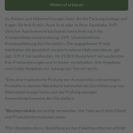
Widerruf erklären
Zu Risiken und Nebenwirkungen lesen Sie die Packungsbeilage und
fragen Sie Ihre Ärztin, Ihren Arzt oder in Ihrer Apotheke. AVP:
Üblicher Apothekenverkaufspreis berechnet nach der
Arzneimittelpreisverordnung. UVP: Unverbindliche
Preisempfehlung des Herstellers. Die angegebenen Preise
beinhalten die gesetzlich vorgeschriebene Mehrwertsteuer, ggf.
zzgl. 3,95 € Versandkosten. Ab 29,00 € Bestell­wert versand­kosten­
frei. Preisänderungen und Irrtümer vorbehalten. Alle Angebote
und Gratis-Beigaben nur solange der Vorrat reicht.
1
Eine pharmazeutische Prüfung der Arzneimittel und sonstigen
Produkte in deinem Warenkorb beinhaltet die Durchführung von
Wechselwirkungschecks und die Prüfung etwaiger
Anwendungshinweise des Herstellers.
2
Biozidprodukte
vorsichtig verwenden. Vor Gebrauch stets Etikett
und Produktinformationen lesen.
3
Die Übergabe deiner Bestellung an den Paketdienstleister erfolgt