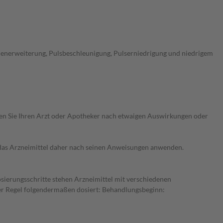
lenerweiterung, Pulsbeschleunigung, Pulserniedrigung und niedrigem
ragen Sie Ihren Arzt oder Apotheker nach etwaigen Auswirkungen oder
e das Arzneimittel daher nach seinen Anweisungen anwenden.
osierungsschritte stehen Arzneimittel mit verschiedenen
der Regel folgendermaßen dosiert: Behandlungsbeginn: