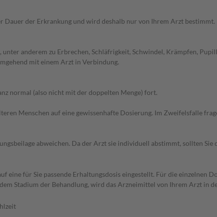
r Dauer der Erkrankung und wird deshalb nur von Ihrem Arzt bestimmt.
 unter anderem zu Erbrechen, Schläfrigkeit, Schwindel, Krämpfen, Pupil
 umgehend mit einem Arzt in Verbindung.
z normal (also nicht mit der doppelten Menge) fort.
d älteren Menschen auf eine gewissenhafte Dosierung. Im Zweifelsfalle f
gsbeilage abweichen. Da der Arzt sie individuell abstimmt, sollten Si
f eine für Sie passende Erhaltungsdosis eingestellt. Für die einzelnen D
 dem Stadium der Behandlung, wird das Arzneimittel von Ihrem Arzt in 
hlzeit