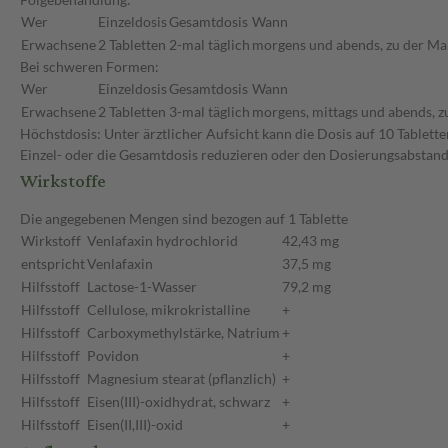
Wer
Einzeldosis
Gesamtdosis
Wann
Erwachsene
2 Tabletten
2-mal täglich
morgens und abends, zu der Ma
Bei schweren Formen:
Wer
Einzeldosis
Gesamtdosis
Wann
Erwachsene
2 Tabletten
3-mal täglich
morgens, mittags und abends, z
Höchstdosis: Unter ärztlicher Aufsicht kann die Dosis auf 10 Tablett
Einzel- oder die Gesamtdosis reduzieren oder den Dosierungsabstand
Wirkstoffe
Die angegebenen Mengen sind bezogen auf 1 Tablette
Wirkstoff
Venlafaxin hydrochlorid
42,43 mg
entspricht
Venlafaxin
37,5 mg
Hilfsstoff
Lactose-1-Wasser
79,2 mg
Hilfsstoff
Cellulose, mikrokristalline
+
Hilfsstoff
Carboxymethylstärke, Natrium
+
Hilfsstoff
Povidon
+
Hilfsstoff
Magnesium stearat (pflanzlich)
+
Hilfsstoff
Eisen(III)-oxidhydrat, schwarz
+
Hilfsstoff
Eisen(II,III)-oxid
+