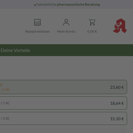
persönliche
pharmazeutische Beratung
Rezept einlösen
Mein Konto
0,00 €
Deine Vorteile
pp
23,60 €
/ 1 St)
18,64 €
/ 1 St)
15,10 €
/ 1 St)