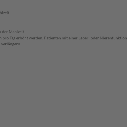
hlzeit
u der Mahlzeit
en pro Tag erhöht werden. Patienten mit einer Leber- oder Nierenfunktio
 verlängern.