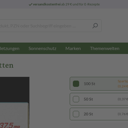
versandkostenfrei
ab 29 € und für E-Rezepte
letzungen
Sonnenschutz
Marken
Themenwelten
tten
Sparti
100 St
(0,24 € 
50 St
(0,37 € 
20 St
(0,76 € 