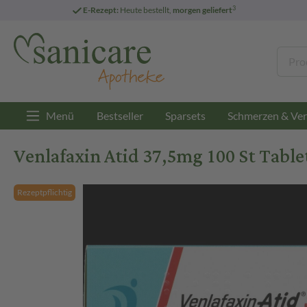
3
E-Rezept:
Heute bestellt,
morgen geliefert
Menü
Bestseller
Sparsets
Schmerzen & Ver
Venlafaxin Atid 37,5mg 100 St Table
Rezeptpflichtig