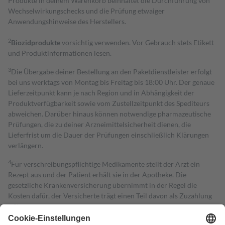
Produkte in deinem Warenkorb beinhaltet die Durchführung von
Wechselwirkungschecks und die Prüfung etwaiger
Anwendungshinweise des Herstellers.
2
Biozidprodukte
vorsichtig verwenden. Vor Gebrauch stets Etikett
und Produktinformationen lesen.
3
Die Übergabe deiner Bestellung an den Paketdienstleister erfolgt
bei uns werktags von Montag bis Freitag bis 18:00 Uhr. Der genaue
Lieferzeitpunkt kann je nach Region und in Abhängigkeit der
Produktverfügbarkeit sowie vom Zustellzeitpunkt des Spediteurs
abweichen. Darüber hinaus können notwendige pharmazeutische
Prüfungen, die zu deiner Arzneimittelsicherheit dienen, die
Lieferfrist um die Dauer der Prüfungen einschließlich Klärungen
verlängern.
4
Für verschreibungspflichtige Medikamente stellt der Arzt ein
Rezept aus und der Patient erhält sie in der Apotheke. Die
gesetzliche Krankenversicherung übernimmt in der Regel die
Kosten dafür, der Versicherte trägt einen Teil davon als Zuzahlung
mit.
Grundsätzlich leisten Mitglieder Zuzahlungen in Höhe von zehn