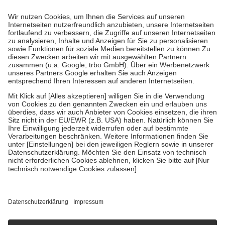
Prozent des Abgabepreises,
mindestens
jedoch
fünf Euro
und
höchstens zehn Euro.
Es sind jedoch nie mehr als die tatsächlichen
Kosten der Leistung zu entrichten.
Diese Regeln gelten grundsätzlich auch für Online-Apotheken.
Bei Heilmitteln und häuslicher Krankenpflege beträgt die
Zuzahlung zehn Prozent der Kosten sowie zehn Euro je
Verordnung.
Um das Engagement der Versicherten für ihre eigene Gesundheit zu
stärken und die besondere Stellung der Familie zu unterstützen,
fallen
keine Zuzahlungen
an bei:
• Kindern und Jugendlichen bis zum vollendeten 18. Lebensjahr
mit Ausnahme der Fahrkosten
• Untersuchungen zur Vorsorge und Früherkennung, die von der
GKV getragen werden
• empfohlenen Schutzimpfungen
• Harn- und Blutteststreifen
Wir nutzen Trusted Shops als unabhängigen Dienstleister für die
Einholung von Bewertungen. Trusted Shops hat Maßnahmen
getroffen, um sicherzustellen, dass es sich um echte Bewertungen
handelt. Mehr Informationen findest du hier:
https://help.etrusted.com/hc/de/articles/4419944605341