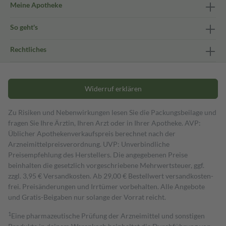
Meine Apotheke
So geht's
Rechtliches
Widerruf erklären
Zu Risiken und Nebenwirkungen lesen Sie die Packungsbeilage und
fragen Sie Ihre Ärztin, Ihren Arzt oder in Ihrer Apotheke. AVP:
Üblicher Apothekenverkaufspreis berechnet nach der
Arzneimittelpreisverordnung. UVP: Unverbindliche
Preisempfehlung des Herstellers. Die angegebenen Preise
beinhalten die gesetzlich vorgeschriebene Mehrwertsteuer, ggf.
zzgl. 3,95 € Versandkosten. Ab 29,00 € Bestell­wert versand­kosten­
frei. Preisänderungen und Irrtümer vorbehalten. Alle Angebote
und Gratis-Beigaben nur solange der Vorrat reicht.
1
Eine pharmazeutische Prüfung der Arzneimittel und sonstigen