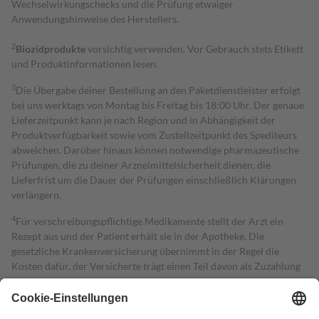
Wechselwirkungschecks und die Prüfung etwaiger
Anwendungshinweise des Herstellers.
2
Biozidprodukte
vorsichtig verwenden. Vor Gebrauch stets Etikett
und Produktinformationen lesen.
3
Die Übergabe deiner Bestellung an den Paketdienstleister erfolgt
bei uns werktags von Montag bis Freitag bis 18:00 Uhr. Der genaue
Lieferzeitpunkt kann je nach Region und in Abhängigkeit der
Produktverfügbarkeit sowie vom Zustellzeitpunkt des Spediteurs
abweichen. Darüber hinaus können notwendige pharmazeutische
Prüfungen, die zu deiner Arzneimittelsicherheit dienen, die
Lieferfrist um die Dauer der Prüfungen einschließlich Klärungen
verlängern.
4
Für verschreibungspflichtige Medikamente stellt der Arzt ein
Rezept aus und der Patient erhält sie in der Apotheke. Die
gesetzliche Krankenversicherung übernimmt in der Regel die
Kosten dafür, der Versicherte trägt einen Teil davon als Zuzahlung
mit.
Grundsätzlich leisten Mitglieder Zuzahlungen in Höhe von zehn
Prozent des Abgabepreises,
mindestens
jedoch
fünf Euro
und