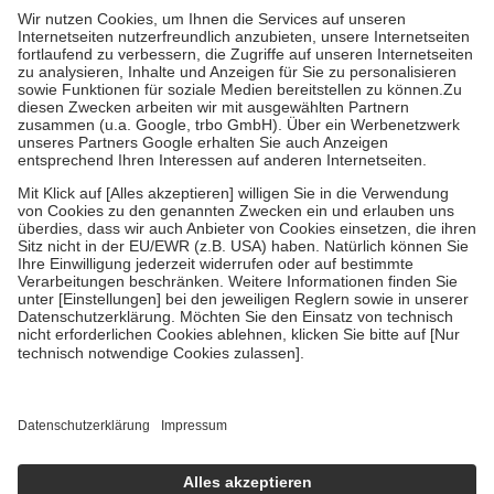
höchstens zehn Euro.
Es sind jedoch nie mehr als die tatsächlichen
Kosten der Leistung zu entrichten.
Diese Regeln gelten grundsätzlich auch für Online-Apotheken.
Bei Heilmitteln und häuslicher Krankenpflege beträgt die
Zuzahlung zehn Prozent der Kosten sowie zehn Euro je
Verordnung.
Um das Engagement der Versicherten für ihre eigene Gesundheit zu
stärken und die besondere Stellung der Familie zu unterstützen,
fallen
keine Zuzahlungen
an bei:
• Kindern und Jugendlichen bis zum vollendeten 18. Lebensjahr
mit Ausnahme der Fahrkosten
• Untersuchungen zur Vorsorge und Früherkennung, die von der
GKV getragen werden
• empfohlenen Schutzimpfungen
• Harn- und Blutteststreifen
Wir nutzen Trusted Shops als unabhängigen Dienstleister für die
Einholung von Bewertungen. Trusted Shops hat Maßnahmen
getroffen, um sicherzustellen, dass es sich um echte Bewertungen
handelt. Mehr Informationen findest du hier:
https://help.etrusted.com/hc/de/articles/4419944605341