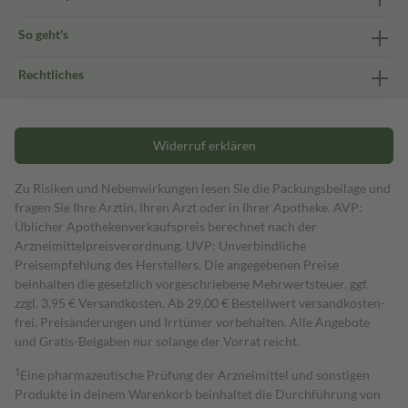
So geht's
Rechtliches
Widerruf erklären
Zu Risiken und Nebenwirkungen lesen Sie die Packungsbeilage und
fragen Sie Ihre Ärztin, Ihren Arzt oder in Ihrer Apotheke. AVP:
Üblicher Apothekenverkaufspreis berechnet nach der
Arzneimittelpreisverordnung. UVP: Unverbindliche
Preisempfehlung des Herstellers. Die angegebenen Preise
beinhalten die gesetzlich vorgeschriebene Mehrwertsteuer, ggf.
zzgl. 3,95 € Versandkosten. Ab 29,00 € Bestell­wert versand­kosten­
frei. Preisänderungen und Irrtümer vorbehalten. Alle Angebote
und Gratis-Beigaben nur solange der Vorrat reicht.
1
Eine pharmazeutische Prüfung der Arzneimittel und sonstigen
Produkte in deinem Warenkorb beinhaltet die Durchführung von