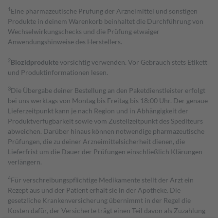
1
Eine pharmazeutische Prüfung der Arzneimittel und sonstigen
Produkte in deinem Warenkorb beinhaltet die Durchführung von
Wechselwirkungschecks und die Prüfung etwaiger
Anwendungshinweise des Herstellers.
2
Biozidprodukte
vorsichtig verwenden. Vor Gebrauch stets Etikett
und Produktinformationen lesen.
3
Die Übergabe deiner Bestellung an den Paketdienstleister erfolgt
bei uns werktags von Montag bis Freitag bis 18:00 Uhr. Der genaue
Lieferzeitpunkt kann je nach Region und in Abhängigkeit der
Produktverfügbarkeit sowie vom Zustellzeitpunkt des Spediteurs
abweichen. Darüber hinaus können notwendige pharmazeutische
Prüfungen, die zu deiner Arzneimittelsicherheit dienen, die
Lieferfrist um die Dauer der Prüfungen einschließlich Klärungen
verlängern.
4
Für verschreibungspflichtige Medikamente stellt der Arzt ein
Rezept aus und der Patient erhält sie in der Apotheke. Die
gesetzliche Krankenversicherung übernimmt in der Regel die
Kosten dafür, der Versicherte trägt einen Teil davon als Zuzahlung