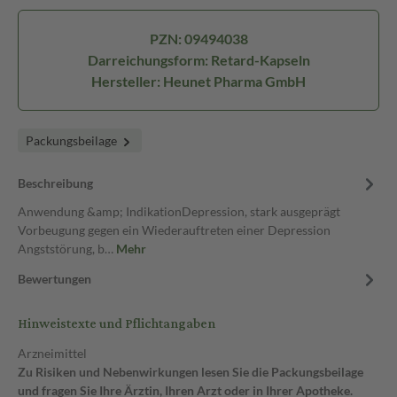
PZN: 09494038
Darreichungsform: Retard-Kapseln
Hersteller: Heunet Pharma GmbH
Packungsbeilage
Beschreibung
Anwendung &amp; IndikationDepression, stark ausgeprägt
Vorbeugung gegen ein Wiederauftreten einer Depression
Angststörung, b…
Mehr
Bewertungen
Hinweistexte und Pflichtangaben
Arzneimittel
Zu Risiken und Nebenwirkungen lesen Sie die Packungsbeilage
und fragen Sie Ihre Ärztin, Ihren Arzt oder in Ihrer Apotheke.