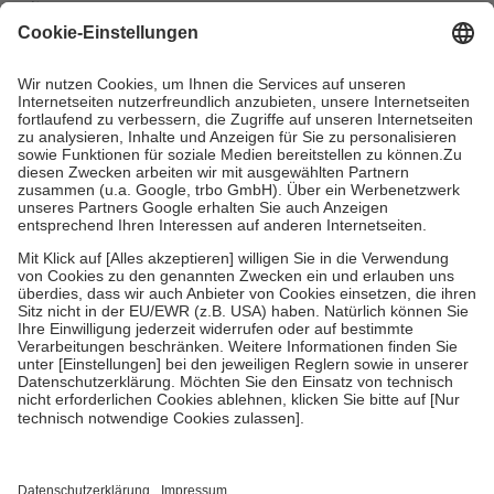
mit.
Grundsätzlich leisten Mitglieder Zuzahlungen in Höhe von zehn
Prozent des Abgabepreises,
mindestens
jedoch
fünf Euro
und
höchstens zehn Euro.
Es sind jedoch nie mehr als die tatsächlichen
Kosten der Leistung zu entrichten.
Diese Regeln gelten grundsätzlich auch für Online-Apotheken.
Bei Heilmitteln und häuslicher Krankenpflege beträgt die
Zuzahlung zehn Prozent der Kosten sowie zehn Euro je
Verordnung.
Um das Engagement der Versicherten für ihre eigene Gesundheit zu
stärken und die besondere Stellung der Familie zu unterstützen,
fallen
keine Zuzahlungen
an bei:
• Kindern und Jugendlichen bis zum vollendeten 18. Lebensjahr
mit Ausnahme der Fahrkosten
• Untersuchungen zur Vorsorge und Früherkennung, die von der
GKV getragen werden
• empfohlenen Schutzimpfungen
• Harn- und Blutteststreifen
Wir nutzen Trusted Shops als unabhängigen Dienstleister für die
Einholung von Bewertungen. Trusted Shops hat Maßnahmen
getroffen, um sicherzustellen, dass es sich um echte Bewertungen