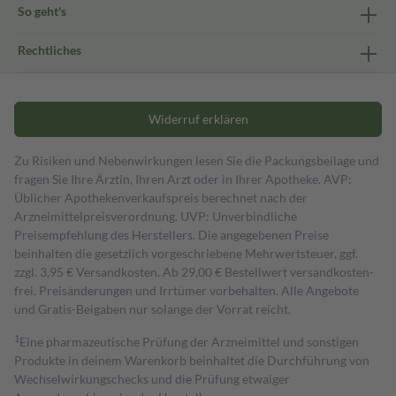
So geht's
Rechtliches
Widerruf erklären
Zu Risiken und Nebenwirkungen lesen Sie die Packungsbeilage und
fragen Sie Ihre Ärztin, Ihren Arzt oder in Ihrer Apotheke. AVP:
Üblicher Apothekenverkaufspreis berechnet nach der
Arzneimittelpreisverordnung. UVP: Unverbindliche
Preisempfehlung des Herstellers. Die angegebenen Preise
beinhalten die gesetzlich vorgeschriebene Mehrwertsteuer, ggf.
zzgl. 3,95 € Versandkosten. Ab 29,00 € Bestell­wert versand­kosten­
frei. Preisänderungen und Irrtümer vorbehalten. Alle Angebote
und Gratis-Beigaben nur solange der Vorrat reicht.
1
Eine pharmazeutische Prüfung der Arzneimittel und sonstigen
Produkte in deinem Warenkorb beinhaltet die Durchführung von
Wechselwirkungschecks und die Prüfung etwaiger