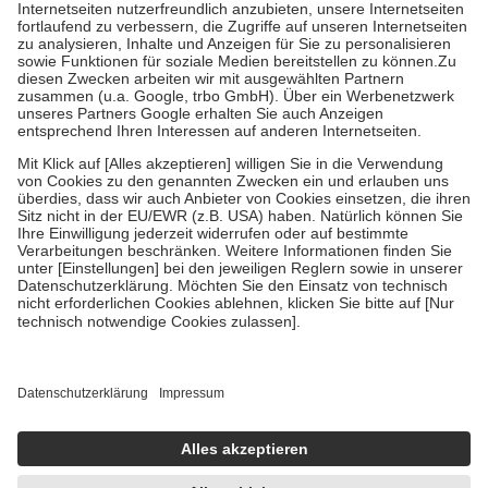
Kosten der Leistung zu entrichten.
Diese Regeln gelten grundsätzlich auch für Online-Apotheken.
Bei Heilmitteln und häuslicher Krankenpflege beträgt die
Zuzahlung zehn Prozent der Kosten sowie zehn Euro je
Verordnung.
Um das Engagement der Versicherten für ihre eigene Gesundheit zu
stärken und die besondere Stellung der Familie zu unterstützen,
fallen
keine Zuzahlungen
an bei:
• Kindern und Jugendlichen bis zum vollendeten 18. Lebensjahr
mit Ausnahme der Fahrkosten
• Untersuchungen zur Vorsorge und Früherkennung, die von der
GKV getragen werden
• empfohlenen Schutzimpfungen
• Harn- und Blutteststreifen
Wir nutzen Trusted Shops als unabhängigen Dienstleister für die
Einholung von Bewertungen. Trusted Shops hat Maßnahmen
getroffen, um sicherzustellen, dass es sich um echte Bewertungen
handelt. Mehr Informationen findest du hier:
https://help.etrusted.com/hc/de/articles/4419944605341
Einige Bilder und Inhalte wurden unter Zuhilfenahme künstlicher