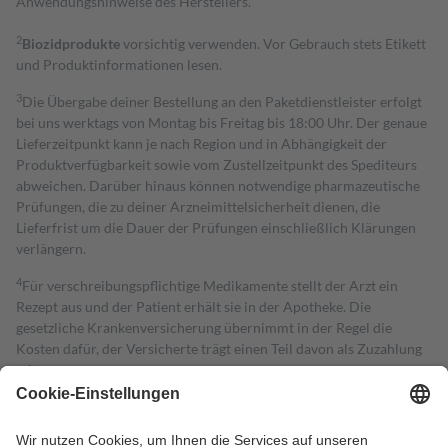
Anwendungshinweise des Herstellers.
2
Biozidprodukte
vorsichtig verwenden. Vor Gebrauch stets Etikett
und Produktinformationen lesen.
3
Die Übergabe deiner Bestellung an den Paketdienstleister erfolgt
bei uns werktags von Montag bis Freitag bis 18:00 Uhr. Der genaue
Lieferzeitpunkt kann je nach Region und in Abhängigkeit der
Produktverfügbarkeit sowie vom Zustellzeitpunkt des Spediteurs
abweichen. Darüber hinaus können notwendige pharmazeutische
Prüfungen, die zu deiner Arzneimittelsicherheit dienen, die
Lieferfrist um die Dauer der Prüfungen einschließlich Klärungen
verlängern.
4
Für verschreibungspflichtige Medikamente stellt der Arzt ein
Rezept aus und der Patient erhält sie in der Apotheke. Die
gesetzliche Krankenversicherung übernimmt in der Regel die
Kosten dafür, der Versicherte trägt einen Teil davon als Zuzahlung
mit.
Grundsätzlich leisten Mitglieder Zuzahlungen in Höhe von zehn
Prozent des Abgabepreises,
mindestens
jedoch
fünf Euro
und
höchstens zehn Euro.
Es sind jedoch nie mehr als die tatsächlichen