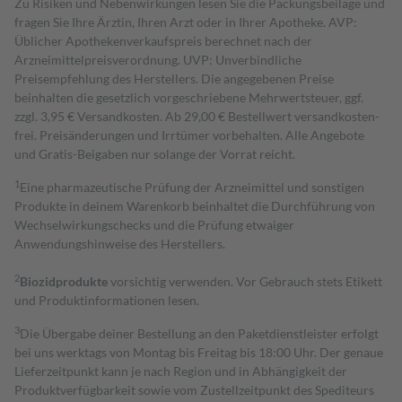
Zu Risiken und Nebenwirkungen lesen Sie die Packungsbeilage und
fragen Sie Ihre Ärztin, Ihren Arzt oder in Ihrer Apotheke. AVP:
Üblicher Apothekenverkaufspreis berechnet nach der
Arzneimittelpreisverordnung. UVP: Unverbindliche
Preisempfehlung des Herstellers. Die angegebenen Preise
beinhalten die gesetzlich vorgeschriebene Mehrwertsteuer, ggf.
zzgl. 3,95 € Versandkosten. Ab 29,00 € Bestell­wert versand­kosten­
frei. Preisänderungen und Irrtümer vorbehalten. Alle Angebote
und Gratis-Beigaben nur solange der Vorrat reicht.
1
Eine pharmazeutische Prüfung der Arzneimittel und sonstigen
Produkte in deinem Warenkorb beinhaltet die Durchführung von
Wechselwirkungschecks und die Prüfung etwaiger
Anwendungshinweise des Herstellers.
2
Biozidprodukte
vorsichtig verwenden. Vor Gebrauch stets Etikett
und Produktinformationen lesen.
3
Die Übergabe deiner Bestellung an den Paketdienstleister erfolgt
bei uns werktags von Montag bis Freitag bis 18:00 Uhr. Der genaue
Lieferzeitpunkt kann je nach Region und in Abhängigkeit der
Produktverfügbarkeit sowie vom Zustellzeitpunkt des Spediteurs