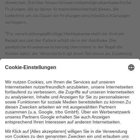
abweichen. Darüber hinaus können notwendige pharmazeutische
Prüfungen, die zu deiner Arzneimittelsicherheit dienen, die
Lieferfrist um die Dauer der Prüfungen einschließlich Klärungen
verlängern.
4
Für verschreibungspflichtige Medikamente stellt der Arzt ein
Rezept aus und der Patient erhält sie in der Apotheke. Die
gesetzliche Krankenversicherung übernimmt in der Regel die
Kosten dafür, der Versicherte trägt einen Teil davon als Zuzahlung
mit.
Grundsätzlich leisten Mitglieder Zuzahlungen in Höhe von zehn
Prozent des Abgabepreises,
mindestens
jedoch
fünf Euro
und
höchstens zehn Euro.
Es sind jedoch nie mehr als die tatsächlichen
Kosten der Leistung zu entrichten.
Diese Regeln gelten grundsätzlich auch für Online-Apotheken.
Bei Heilmitteln und häuslicher Krankenpflege beträgt die
Zuzahlung zehn Prozent der Kosten sowie zehn Euro je
Verordnung.
Um das Engagement der Versicherten für ihre eigene Gesundheit zu
stärken und die besondere Stellung der Familie zu unterstützen,
fallen
keine Zuzahlungen
an bei:
• Kindern und Jugendlichen bis zum vollendeten 18. Lebensjahr