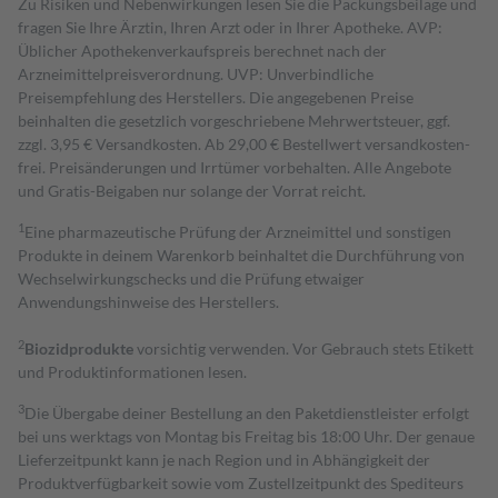
Zu Risiken und Nebenwirkungen lesen Sie die Packungsbeilage und
fragen Sie Ihre Ärztin, Ihren Arzt oder in Ihrer Apotheke. AVP:
Üblicher Apothekenverkaufspreis berechnet nach der
Arzneimittelpreisverordnung. UVP: Unverbindliche
Preisempfehlung des Herstellers. Die angegebenen Preise
beinhalten die gesetzlich vorgeschriebene Mehrwertsteuer, ggf.
zzgl. 3,95 € Versandkosten. Ab 29,00 € Bestell­wert versand­kosten­
frei. Preisänderungen und Irrtümer vorbehalten. Alle Angebote
und Gratis-Beigaben nur solange der Vorrat reicht.
1
Eine pharmazeutische Prüfung der Arzneimittel und sonstigen
Produkte in deinem Warenkorb beinhaltet die Durchführung von
Wechselwirkungschecks und die Prüfung etwaiger
Anwendungshinweise des Herstellers.
2
Biozidprodukte
vorsichtig verwenden. Vor Gebrauch stets Etikett
und Produktinformationen lesen.
3
Die Übergabe deiner Bestellung an den Paketdienstleister erfolgt
bei uns werktags von Montag bis Freitag bis 18:00 Uhr. Der genaue
Lieferzeitpunkt kann je nach Region und in Abhängigkeit der
Produktverfügbarkeit sowie vom Zustellzeitpunkt des Spediteurs