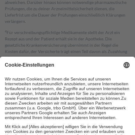
abweichen. Darüber hinaus können notwendige pharmazeutische
Prüfungen, die zu deiner Arzneimittelsicherheit dienen, die
Lieferfrist um die Dauer der Prüfungen einschließlich Klärungen
verlängern.
4
Für verschreibungspflichtige Medikamente stellt der Arzt ein
Rezept aus und der Patient erhält sie in der Apotheke. Die
gesetzliche Krankenversicherung übernimmt in der Regel die
Kosten dafür, der Versicherte trägt einen Teil davon als Zuzahlung
mit.
Grundsätzlich leisten Mitglieder Zuzahlungen in Höhe von zehn
Prozent des Abgabepreises,
mindestens
jedoch
fünf Euro
und
höchstens zehn Euro.
Es sind jedoch nie mehr als die tatsächlichen
Kosten der Leistung zu entrichten.
Diese Regeln gelten grundsätzlich auch für Online-Apotheken.
Bei Heilmitteln und häuslicher Krankenpflege beträgt die
Zuzahlung zehn Prozent der Kosten sowie zehn Euro je
Verordnung.
Um das Engagement der Versicherten für ihre eigene Gesundheit zu
stärken und die besondere Stellung der Familie zu unterstützen,
fallen
keine Zuzahlungen
an bei:
• Kindern und Jugendlichen bis zum vollendeten 18. Lebensjahr