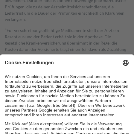
abweichen. Darüber hinaus können notwendige pharmazeutische
Prüfungen, die zu deiner Arzneimittelsicherheit dienen, die
Lieferfrist um die Dauer der Prüfungen einschließlich Klärungen
verlängern.
4
Für verschreibungspflichtige Medikamente stellt der Arzt ein
Rezept aus und der Patient erhält sie in der Apotheke. Die
gesetzliche Krankenversicherung übernimmt in der Regel die
Kosten dafür, der Versicherte trägt einen Teil davon als Zuzahlung
mit.
Grundsätzlich leisten Mitglieder Zuzahlungen in Höhe von zehn
Prozent des Abgabepreises,
mindestens
jedoch
fünf Euro
und
höchstens zehn Euro.
Es sind jedoch nie mehr als die tatsächlichen
Kosten der Leistung zu entrichten.
Diese Regeln gelten grundsätzlich auch für Online-Apotheken.
Bei Heilmitteln und häuslicher Krankenpflege beträgt die
Zuzahlung zehn Prozent der Kosten sowie zehn Euro je
Verordnung.
Um das Engagement der Versicherten für ihre eigene Gesundheit zu
stärken und die besondere Stellung der Familie zu unterstützen,
fallen
keine Zuzahlungen
an bei:
• Kindern und Jugendlichen bis zum vollendeten 18. Lebensjahr