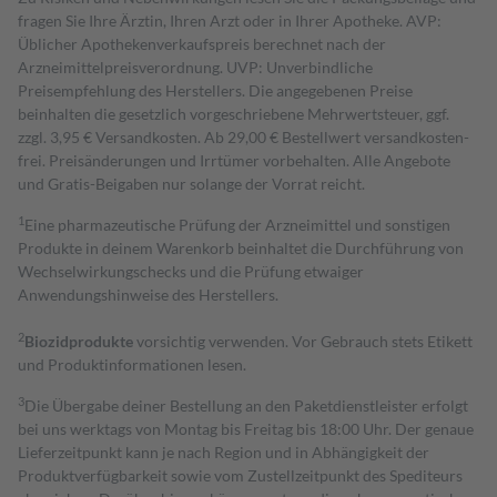
fragen Sie Ihre Ärztin, Ihren Arzt oder in Ihrer Apotheke. AVP:
Üblicher Apothekenverkaufspreis berechnet nach der
Arzneimittelpreisverordnung. UVP: Unverbindliche
Preisempfehlung des Herstellers. Die angegebenen Preise
beinhalten die gesetzlich vorgeschriebene Mehrwertsteuer, ggf.
zzgl. 3,95 € Versandkosten. Ab 29,00 € Bestell­wert versand­kosten­
frei. Preisänderungen und Irrtümer vorbehalten. Alle Angebote
und Gratis-Beigaben nur solange der Vorrat reicht.
1
Eine pharmazeutische Prüfung der Arzneimittel und sonstigen
Produkte in deinem Warenkorb beinhaltet die Durchführung von
Wechselwirkungschecks und die Prüfung etwaiger
Anwendungshinweise des Herstellers.
2
Biozidprodukte
vorsichtig verwenden. Vor Gebrauch stets Etikett
und Produktinformationen lesen.
3
Die Übergabe deiner Bestellung an den Paketdienstleister erfolgt
bei uns werktags von Montag bis Freitag bis 18:00 Uhr. Der genaue
Lieferzeitpunkt kann je nach Region und in Abhängigkeit der
Produktverfügbarkeit sowie vom Zustellzeitpunkt des Spediteurs