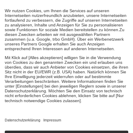
Prozent des Abgabepreises,
mindestens
jedoch
fünf Euro
und
höchstens zehn Euro.
Es sind jedoch nie mehr als die tatsächlichen
Kosten der Leistung zu entrichten.
Diese Regeln gelten grundsätzlich auch für Online-Apotheken.
Bei Heilmitteln und häuslicher Krankenpflege beträgt die
Zuzahlung zehn Prozent der Kosten sowie zehn Euro je
Verordnung.
Um das Engagement der Versicherten für ihre eigene Gesundheit zu
stärken und die besondere Stellung der Familie zu unterstützen,
fallen
keine Zuzahlungen
an bei:
• Kindern und Jugendlichen bis zum vollendeten 18. Lebensjahr
mit Ausnahme der Fahrkosten
• Untersuchungen zur Vorsorge und Früherkennung, die von der
GKV getragen werden
• empfohlenen Schutzimpfungen
• Harn- und Blutteststreifen
Wir nutzen Trusted Shops als unabhängigen Dienstleister für die
Einholung von Bewertungen. Trusted Shops hat Maßnahmen
getroffen, um sicherzustellen, dass es sich um echte Bewertungen
handelt. Mehr Informationen findest du hier:
https://help.etrusted.com/hc/de/articles/4419944605341