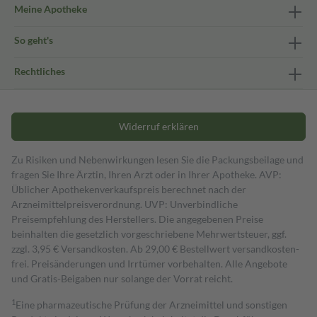
Meine Apotheke
So geht's
Rechtliches
Widerruf erklären
Zu Risiken und Nebenwirkungen lesen Sie die Packungsbeilage und
fragen Sie Ihre Ärztin, Ihren Arzt oder in Ihrer Apotheke. AVP:
Üblicher Apothekenverkaufspreis berechnet nach der
Arzneimittelpreisverordnung. UVP: Unverbindliche
Preisempfehlung des Herstellers. Die angegebenen Preise
beinhalten die gesetzlich vorgeschriebene Mehrwertsteuer, ggf.
zzgl. 3,95 € Versandkosten. Ab 29,00 € Bestell­wert versand­kosten­
frei. Preisänderungen und Irrtümer vorbehalten. Alle Angebote
und Gratis-Beigaben nur solange der Vorrat reicht.
1
Eine pharmazeutische Prüfung der Arzneimittel und sonstigen