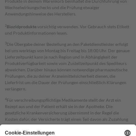
Produkte in deinem Warenkorb beinhaltet die Durchführung von
Wechselwirkungschecks und die Prüfung etwaiger
Anwendungshinweise des Herstellers.
2
Biozidprodukte
vorsichtig verwenden. Vor Gebrauch stets Etikett
und Produktinformationen lesen.
3
Die Übergabe deiner Bestellung an den Paketdienstleister erfolgt
bei uns werktags von Montag bis Freitag bis 18:00 Uhr. Der genaue
Lieferzeitpunkt kann je nach Region und in Abhängigkeit der
Produktverfügbarkeit sowie vom Zustellzeitpunkt des Spediteurs
abweichen. Darüber hinaus können notwendige pharmazeutische
Prüfungen, die zu deiner Arzneimittelsicherheit dienen, die
Lieferfrist um die Dauer der Prüfungen einschließlich Klärungen
verlängern.
4
Für verschreibungspflichtige Medikamente stellt der Arzt ein
Rezept aus und der Patient erhält sie in der Apotheke. Die
gesetzliche Krankenversicherung übernimmt in der Regel die
Kosten dafür, der Versicherte trägt einen Teil davon als Zuzahlung
mit.
Grundsätzlich leisten Mitglieder Zuzahlungen in Höhe von zehn