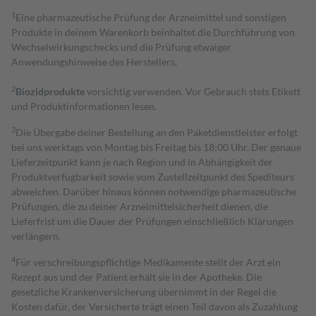
1
Eine pharmazeutische Prüfung der Arzneimittel und sonstigen
Produkte in deinem Warenkorb beinhaltet die Durchführung von
Wechselwirkungschecks und die Prüfung etwaiger
Anwendungshinweise des Herstellers.
2
Biozidprodukte
vorsichtig verwenden. Vor Gebrauch stets Etikett
und Produktinformationen lesen.
3
Die Übergabe deiner Bestellung an den Paketdienstleister erfolgt
bei uns werktags von Montag bis Freitag bis 18:00 Uhr. Der genaue
Lieferzeitpunkt kann je nach Region und in Abhängigkeit der
Produktverfügbarkeit sowie vom Zustellzeitpunkt des Spediteurs
abweichen. Darüber hinaus können notwendige pharmazeutische
Prüfungen, die zu deiner Arzneimittelsicherheit dienen, die
Lieferfrist um die Dauer der Prüfungen einschließlich Klärungen
verlängern.
4
Für verschreibungspflichtige Medikamente stellt der Arzt ein
Rezept aus und der Patient erhält sie in der Apotheke. Die
gesetzliche Krankenversicherung übernimmt in der Regel die
Kosten dafür, der Versicherte trägt einen Teil davon als Zuzahlung