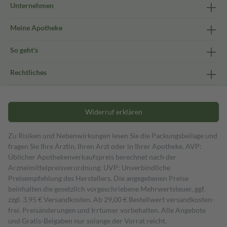
Unternehmen
Meine Apotheke
So geht's
Rechtliches
Widerruf erklären
Zu Risiken und Nebenwirkungen lesen Sie die Packungsbeilage und
fragen Sie Ihre Ärztin, Ihren Arzt oder in Ihrer Apotheke. AVP:
Üblicher Apothekenverkaufspreis berechnet nach der
Arzneimittelpreisverordnung. UVP: Unverbindliche
Preisempfehlung des Herstellers. Die angegebenen Preise
beinhalten die gesetzlich vorgeschriebene Mehrwertsteuer, ggf.
zzgl. 3,95 € Versandkosten. Ab 29,00 € Bestell­wert versand­kosten­
frei. Preisänderungen und Irrtümer vorbehalten. Alle Angebote
und Gratis-Beigaben nur solange der Vorrat reicht.