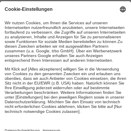
mit.
Grundsätzlich leisten Mitglieder Zuzahlungen in Höhe von zehn
Prozent des Abgabepreises,
mindestens
jedoch
fünf Euro
und
höchstens zehn Euro.
Es sind jedoch nie mehr als die tatsächlichen
Kosten der Leistung zu entrichten.
Diese Regeln gelten grundsätzlich auch für Online-Apotheken.
Bei Heilmitteln und häuslicher Krankenpflege beträgt die
Zuzahlung zehn Prozent der Kosten sowie zehn Euro je
Verordnung.
Um das Engagement der Versicherten für ihre eigene Gesundheit zu
stärken und die besondere Stellung der Familie zu unterstützen,
fallen
keine Zuzahlungen
an bei:
• Kindern und Jugendlichen bis zum vollendeten 18. Lebensjahr
mit Ausnahme der Fahrkosten
• Untersuchungen zur Vorsorge und Früherkennung, die von der
GKV getragen werden
• empfohlenen Schutzimpfungen
• Harn- und Blutteststreifen
Wir nutzen Trusted Shops als unabhängigen Dienstleister für die
Einholung von Bewertungen. Trusted Shops hat Maßnahmen
getroffen, um sicherzustellen, dass es sich um echte Bewertungen