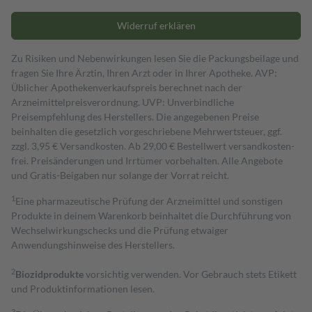
Widerruf erklären
Zu Risiken und Nebenwirkungen lesen Sie die Packungsbeilage und
fragen Sie Ihre Ärztin, Ihren Arzt oder in Ihrer Apotheke. AVP:
Üblicher Apothekenverkaufspreis berechnet nach der
Arzneimittelpreisverordnung. UVP: Unverbindliche
Preisempfehlung des Herstellers. Die angegebenen Preise
beinhalten die gesetzlich vorgeschriebene Mehrwertsteuer, ggf.
zzgl. 3,95 € Versandkosten. Ab 29,00 € Bestell­wert versand­kosten­
frei. Preisänderungen und Irrtümer vorbehalten. Alle Angebote
und Gratis-Beigaben nur solange der Vorrat reicht.
1
Eine pharmazeutische Prüfung der Arzneimittel und sonstigen
Produkte in deinem Warenkorb beinhaltet die Durchführung von
Wechselwirkungschecks und die Prüfung etwaiger
Anwendungshinweise des Herstellers.
2
Biozidprodukte
vorsichtig verwenden. Vor Gebrauch stets Etikett
und Produktinformationen lesen.
3