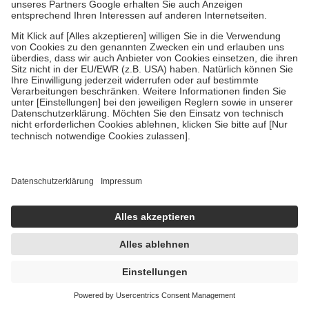
Um das Engagement der Versicherten für ihre eigene Gesundheit zu
stärken und die besondere Stellung der Familie zu unterstützen,
fallen
keine Zuzahlungen
an bei:
• Kindern und Jugendlichen bis zum vollendeten 18. Lebensjahr
mit Ausnahme der Fahrkosten
• Untersuchungen zur Vorsorge und Früherkennung, die von der
GKV getragen werden
• empfohlenen Schutzimpfungen
• Harn- und Blutteststreifen
Wir nutzen Trusted Shops als unabhängigen Dienstleister für die
Einholung von Bewertungen. Trusted Shops hat Maßnahmen
getroffen, um sicherzustellen, dass es sich um echte Bewertungen
handelt. Mehr Informationen findest du hier:
https://help.etrusted.com/hc/de/articles/4419944605341
Einige Bilder und Inhalte wurden unter Zuhilfenahme künstlicher
Intelligenz erstellt.