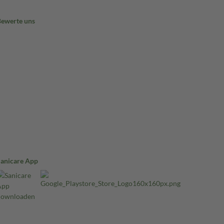
Bewerte uns
Sanicare App