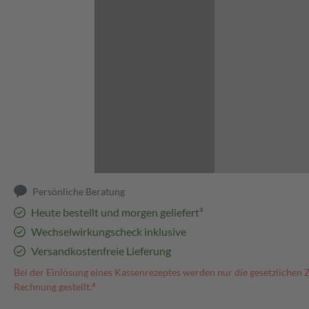
Abbildung kann abweichen
Persönliche Beratung
Heute bestellt und morgen geliefert³
Wechselwirkungscheck inklusive
Versandkostenfreie Lieferung
Bei der Einlösung eines Kassenrezeptes werden nur die gesetzlichen 
Rechnung gestellt.⁴