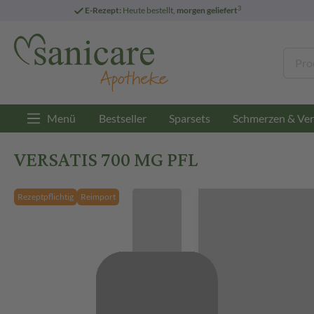
3
E-Rezept:
Heute bestellt,
morgen geliefert
Menü
Bestseller
Sparsets
Schmerzen & Ver
VERSATIS 700 MG PFL
Rezeptpflichtig
Reimport