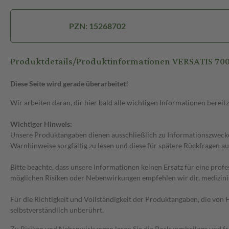
PZN: 15268702
Produktdetails/Produktinformationen VERSATIS 70
Diese Seite wird gerade überarbeitet!
Wir arbeiten daran, dir hier bald alle wichtigen Informationen bereitz
Wichtiger Hinweis:
Unsere Produktangaben dienen ausschließlich zu Informationszwecken
Warnhinweise sorgfältig zu lesen und diese für spätere Rückfragen au
Bitte beachte, dass unsere Informationen keinen Ersatz für eine prof
möglichen Risiken oder Nebenwirkungen empfehlen wir dir, medizini
Für die Richtigkeit und Vollständigkeit der Produktangaben, die vo
selbstverständlich unberührt.
Zu Risiken und Nebenwirkungen lesen Sie die Packungsbeilage und frag