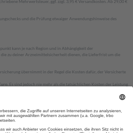
hriebene Mehrwertsteuer, ggf. zzgl. 3,95 € Versandkosten. Ab 29,00 €
kungschecks und die Prüfung etwaiger Anwendungshinweise des
itpunkt kann je nach Region und in Abhängigkeit der
 zu deiner Arzneimittelsicherheit dienen, die Lieferfrist um die
ersicherung übernimmt in der Regel die Kosten dafür, der Versicherte
Euro.
Es sind jedoch nie mehr als die tatsächlichen Kosten der Leistung
e Zuzahlungen
an bei: