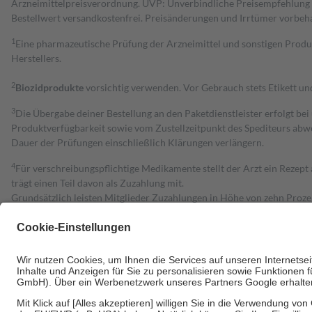
Arzneimittelpreisverordnung. UVP: Unverbindliche Preisempfehlung de
Bestell­wert versand­kosten­frei. Preisänderungen und Irrtümer vorbeh
1
Eine pharmazeutische Prüfung der Arzneimittel und sonstigen Pro
Herstellers.
2
Biozidprodukte
vorsichtig verwenden. Vor Gebrauch stets Etikett u
3
Die Übergabe deiner Bestellung an den Paketdienstleister erfolgt bei
Produktverfügbarkeit sowie vom Zustellzeitpunkt des Spediteurs abwe
Dauer der Prüfungen einschließlich Klärungen verlängern.
4
Für verschreibungspflichtige Medikamente stellt der Arzt ein Rezept 
trägt einen Teil davon als Zuzahlung mit.
Grundsätzlich leisten Mitglieder Zuzahlungen in Höhe von zehn Proz
zu entrichten.
Diese Regeln gelten grundsätzlich auch für Online-Apotheken.
Bei Heilmitteln und häuslicher Krankenpflege beträgt die Zuzahlung 
Um das Engagement der Versicherten für ihre eigene Gesundheit zu stä
• Kindern und Jugendlichen bis zum vollendeten 18. Lebensjahr mit
• Untersuchungen zur Vorsorge und Früherkennung, die von der GKV
• empfohlenen Schutzimpfungen