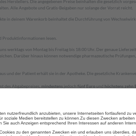
s Herstellers. Die angegebenen Preise beinhalten die gesetzlich vorgesc
alten. Alle Angebote und Gratis-Beigaben nur solange der Vorrat reicht.
dukte in deinem Warenkorb beinhaltet die Durchführung von Wechselwir
nd Produktinformationen lesen.
 uns werktags von Montag bis Freitag bis 18:00 Uhr. Der genaue Lieferze
ichen. Darüber hinaus können notwendige pharmazeutische Prüfungen, die
aus und der Patient erhält sie in der Apotheke. Die gesetzliche Krankenv
ent des Abgabepreises,
mindestens
jedoch
fünf Euro
und
höchstens zehn 
zehn Prozent der Kosten sowie zehn Euro je Verordnung.
rken und die besondere Stellung der Familie zu unterstützen, fallen
kein
 Ausnahme der Fahrkosten
 getragen werden