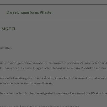
Darreichungsform: Pflaster
0 MG PFL
ustellen.
 und erfolgen ohne Gewähr. Bitte nimm dir vor dem Verzehr oder der An
fzubewahren. Falls du Fragen oder Bedenken zu einem Produkt hast, wende
essionelle Beratung durch eine Ärztin, einen Arzt oder eine Apothekerin
sches Fachpersonal zu konsultieren.
n Herstellern oder Dritten bereitgestellt werden, übernimmt die BS-Apot
en Sie Ihre Ärztin, Ihren Arzt oder in Ihrer Apotheke.