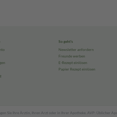
e
So geht's
nto
Newsletter anfordern
Freunde werben
gen
E-Rezept einlösen
Papier Rezept einlösen
g
gen Sie Ihre Ärztin, Ihren Arzt oder in Ihrer Apotheke. AVP: Üblicher A