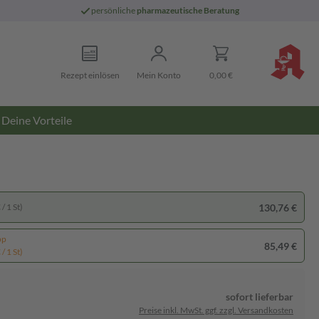
persönliche
pharmazeutische Beratung
Rezept einlösen
Mein Konto
0,00 €
Deine Vorteile
130,76 €
/ 1 St)
pp
85,49 €
/ 1 St)
sofort lieferbar
Preise inkl. MwSt. ggf. zzgl. Versandkosten