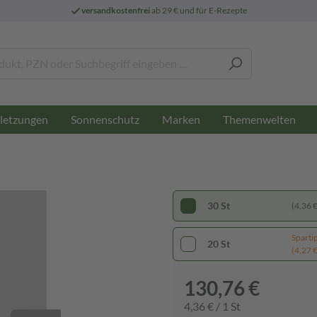
versandkostenfrei
ab 29 € und für E-Rezepte
letzungen
Sonnenschutz
Marken
Themenwelten
30 St
(4,36 € 
Sparti
20 St
(4,27 € 
130,76 €
4,36 € / 1 St