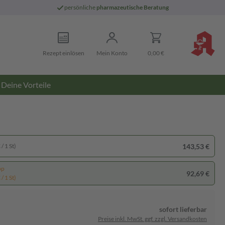
persönliche
pharmazeutische Beratung
Rezept einlösen
Mein Konto
0,00 €
Deine Vorteile
143,53 €
/ 1 St)
pp
92,69 €
/ 1 St)
sofort lieferbar
Preise inkl. MwSt. ggf. zzgl. Versandkosten