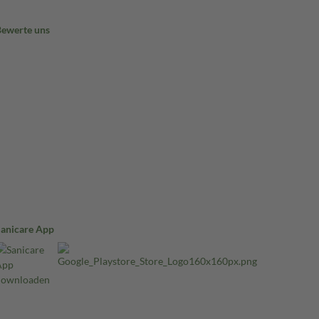
Bewerte uns
Sanicare App