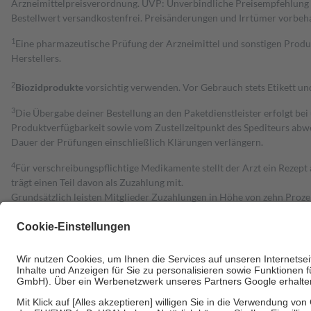
Arzneimittelpreisverordnung. UVP: Unverbindliche Preisempfehlung de
Bestell­wert versand­kosten­frei. Preisänderungen und Irrtümer vorbeh
1
Eine pharmazeutische Prüfung der Arzneimittel und sonstigen Pro
Herstellers.
2
Biozidprodukte
vorsichtig verwenden. Vor Gebrauch stets Etikett u
3
Die Übergabe deiner Bestellung an den Paketdienstleister erfolgt bei
Produktverfügbarkeit sowie vom Zustellzeitpunkt des Spediteurs abwe
Dauer der Prüfungen einschließlich Klärungen verlängern.
4
Für verschreibungspflichtige Medikamente stellt der Arzt ein Rezept 
trägt einen Teil davon als Zuzahlung mit.
Grundsätzlich leisten Mitglieder Zuzahlungen in Höhe von zehn Proz
zu entrichten.
Diese Regeln gelten grundsätzlich auch für Online-Apotheken.
Bei Heilmitteln und häuslicher Krankenpflege beträgt die Zuzahlung 
Um das Engagement der Versicherten für ihre eigene Gesundheit zu stä
• Kindern und Jugendlichen bis zum vollendeten 18. Lebensjahr mit
• Untersuchungen zur Vorsorge und Früherkennung, die von der GKV
• empfohlenen Schutzimpfungen