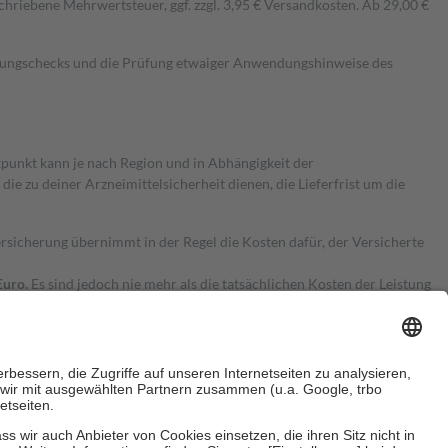
hriebene Mehrwertsteuer, ggf. zzgl. 3,95 € Versandkosten. Ab 29,00 €
kungschecks und die Prüfung etwaiger Anwendungshinweise des
itpunkt kann je nach Region und in Abhängigkeit der
 zu deiner Arzneimittelsicherheit dienen, die Lieferfrist um die
ersicherung übernimmt in der Regel die Kosten dafür, der Versicherte
Euro.
Es sind jedoch nie mehr als die tatsächlichen Kosten der Leistung
e Zuzahlungen
an bei: