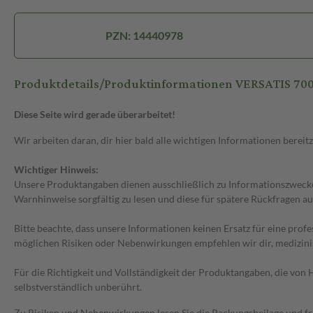
PZN: 14440978
Produktdetails/Produktinformationen VERSATIS 
Diese Seite wird gerade überarbeitet!
Wir arbeiten daran, dir hier bald alle wichtigen Informationen bereitz
Wichtiger Hinweis:
Unsere Produktangaben dienen ausschließlich zu Informationszwecken
Warnhinweise sorgfältig zu lesen und diese für spätere Rückfragen au
Bitte beachte, dass unsere Informationen keinen Ersatz für eine prof
möglichen Risiken oder Nebenwirkungen empfehlen wir dir, medizini
Für die Richtigkeit und Vollständigkeit der Produktangaben, die vo
selbstverständlich unberührt.
Zu Risiken und Nebenwirkungen lesen Sie die Packungsbeilage und frag