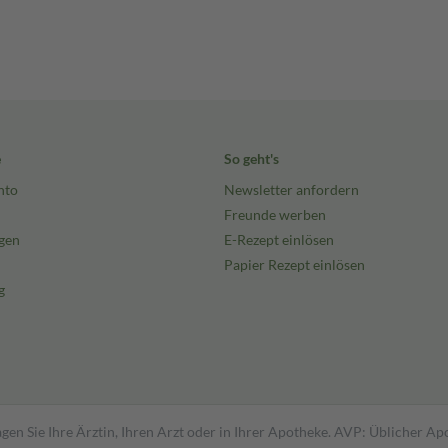
e
So geht's
nto
Newsletter anfordern
Freunde werben
gen
E-Rezept einlösen
Papier Rezept einlösen
g
gen Sie Ihre Ärztin, Ihren Arzt oder in Ihrer Apotheke. AVP: Üblicher A