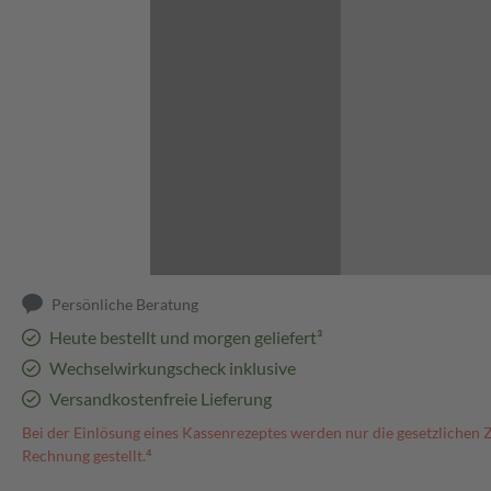
Abbildung kann abweichen
Persönliche Beratung
Heute bestellt und morgen geliefert³
Wechselwirkungscheck inklusive
Versandkostenfreie Lieferung
Bei der Einlösung eines Kassenrezeptes werden nur die gesetzlichen 
Rechnung gestellt.⁴