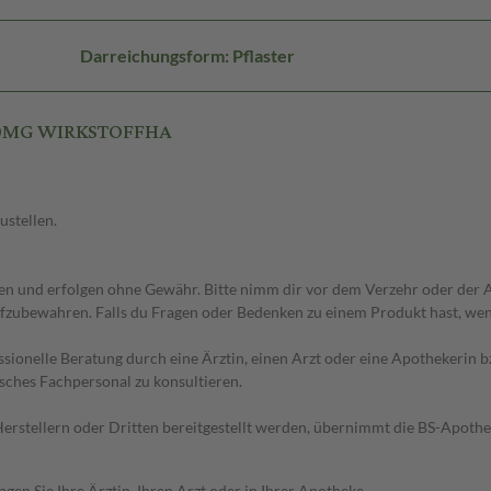
Darreichungsform: Pflaster
700MG WIRKSTOFFHA
ustellen.
 und erfolgen ohne Gewähr. Bitte nimm dir vor dem Verzehr oder der An
fzubewahren. Falls du Fragen oder Bedenken zu einem Produkt hast, wende
essionelle Beratung durch eine Ärztin, einen Arzt oder eine Apothekerin
sches Fachpersonal zu konsultieren.
n Herstellern oder Dritten bereitgestellt werden, übernimmt die BS-Apot
en Sie Ihre Ärztin, Ihren Arzt oder in Ihrer Apotheke.