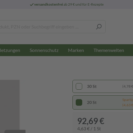
versandkostenfrei
ab 29 € und für E-Rezepte
letzungen
Sonnenschutz
Marken
Themenwelten
30 St
(4,78 € 
Sparti
20 St
(4,63 € 
92,69 €
4,63 € / 1 St