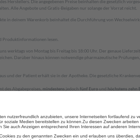
s Herstellers. Die angegebenen Preise beinhalten die gesetzlich vorgesc
alten. Alle Angebote und Gratis-Beigaben nur solange der Vorrat reicht.
dukte in deinem Warenkorb beinhaltet die Durchführung von Wechselwir
nd Produktinformationen lesen.
 uns werktags von Montag bis Freitag bis 18:00 Uhr. Der genaue Lieferze
ichen. Darüber hinaus können notwendige pharmazeutische Prüfungen, die
aus und der Patient erhält sie in der Apotheke. Die gesetzliche Krankenv
ent des Abgabepreises,
mindestens
jedoch
fünf Euro
und
höchstens zehn 
zehn Prozent der Kosten sowie zehn Euro je Verordnung.
rken und die besondere Stellung der Familie zu unterstützen, fallen
kein
 Ausnahme der Fahrkosten
 getragen werden