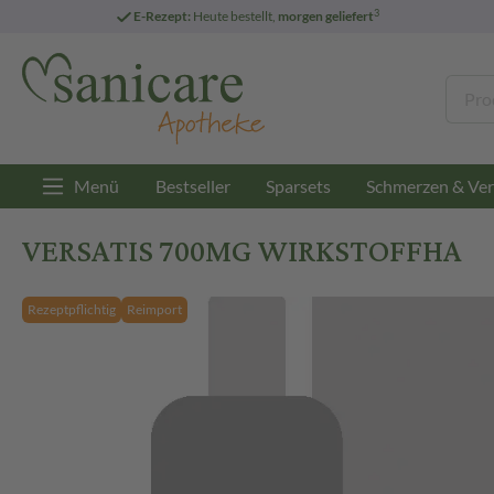
3
E-Rezept:
Heute bestellt,
morgen geliefert
Menü
Bestseller
Sparsets
Schmerzen & Ver
VERSATIS 700MG WIRKSTOFFHA
Rezeptpflichtig
Reimport