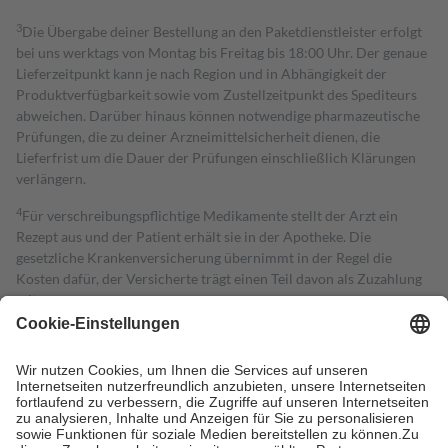
3
Die Übergabe deiner Bestellung an den Paketdienstleister erfolgt
bei uns werktags von Montag bis Freitag bis 18:00 Uhr. Der genaue
Lieferzeitpunkt kann je nach Region und in Abhängigkeit der
Produktverfügbarkeit sowie vom Zustellzeitpunkt des Spediteurs
abweichen. Darüber hinaus können notwendige pharmazeutische
Prüfungen, die zu deiner Arzneimittelsicherheit dienen, die
Lieferfrist um die Dauer der Prüfungen einschließlich Klärungen
verlängern.
4
Für verschreibungspflichtige Medikamente stellt der Arzt ein
Rezept aus und der Patient erhält sie in der Apotheke. Die
gesetzliche Krankenversicherung übernimmt in der Regel die
Kosten dafür, der Versicherte trägt einen Teil davon als Zuzahlung
mit.
Grundsätzlich leisten Mitglieder Zuzahlungen in Höhe von zehn
Prozent des Abgabepreises,
mindestens
jedoch
fünf Euro
und
höchstens zehn Euro.
Es sind jedoch nie mehr als die tatsächlichen
Kosten der Leistung zu entrichten.
Diese Regeln gelten grundsätzlich auch für Online-Apotheken.
Bei Heilmitteln und häuslicher Krankenpflege beträgt die
Zuzahlung zehn Prozent der Kosten sowie zehn Euro je