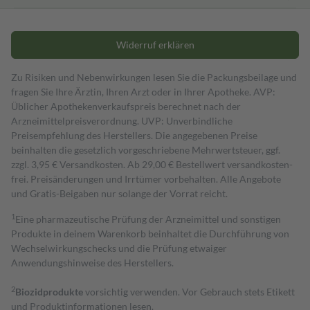
Widerruf erklären
Zu Risiken und Nebenwirkungen lesen Sie die Packungsbeilage und
fragen Sie Ihre Ärztin, Ihren Arzt oder in Ihrer Apotheke. AVP:
Üblicher Apothekenverkaufspreis berechnet nach der
Arzneimittelpreisverordnung. UVP: Unverbindliche
Preisempfehlung des Herstellers. Die angegebenen Preise
beinhalten die gesetzlich vorgeschriebene Mehrwertsteuer, ggf.
zzgl. 3,95 € Versandkosten. Ab 29,00 € Bestell­wert versand­kosten­
frei. Preisänderungen und Irrtümer vorbehalten. Alle Angebote
und Gratis-Beigaben nur solange der Vorrat reicht.
1
Eine pharmazeutische Prüfung der Arzneimittel und sonstigen
Produkte in deinem Warenkorb beinhaltet die Durchführung von
Wechselwirkungschecks und die Prüfung etwaiger
Anwendungshinweise des Herstellers.
2
Biozidprodukte
vorsichtig verwenden. Vor Gebrauch stets Etikett
und Produktinformationen lesen.