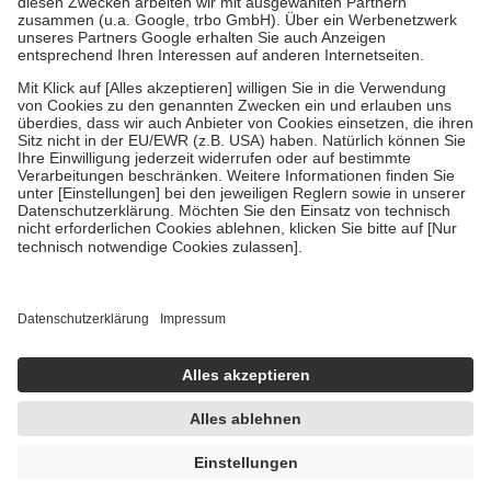
Verordnung.
Um das Engagement der Versicherten für ihre eigene Gesundheit zu
stärken und die besondere Stellung der Familie zu unterstützen,
fallen
keine Zuzahlungen
an bei:
• Kindern und Jugendlichen bis zum vollendeten 18. Lebensjahr
mit Ausnahme der Fahrkosten
• Untersuchungen zur Vorsorge und Früherkennung, die von der
GKV getragen werden
• empfohlenen Schutzimpfungen
• Harn- und Blutteststreifen
Wir nutzen Trusted Shops als unabhängigen Dienstleister für die
Einholung von Bewertungen. Trusted Shops hat Maßnahmen
getroffen, um sicherzustellen, dass es sich um echte Bewertungen
handelt. Mehr Informationen findest du hier:
https://help.etrusted.com/hc/de/articles/4419944605341
Einige Bilder und Inhalte wurden unter Zuhilfenahme künstlicher
Intelligenz erstellt.