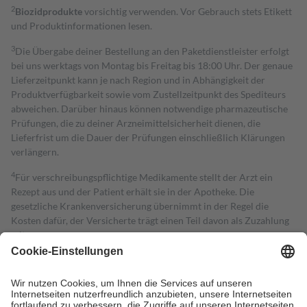
2
Biozidprodukte
vorsichtig verwenden. Vor Gebrauch stets Etikett
und Produktinformationen lesen.
3
Die Übergabe deiner Bestellung an den Paketdienstleister erfolgt
bei uns werktags von Montag bis Freitag bis 18:00 Uhr. Der genaue
Lieferzeitpunkt kann je nach Region und in Abhängigkeit der
Produktverfügbarkeit sowie vom Zustellzeitpunkt des Spediteurs
abweichen. Darüber hinaus können notwendige pharmazeutische
Prüfungen, die zu deiner Arzneimittelsicherheit dienen, die
Lieferfrist um die Dauer der Prüfungen einschließlich Klärungen
verlängern.
4
Für verschreibungspflichtige Medikamente stellt der Arzt ein
Rezept aus und der Patient erhält sie in der Apotheke. Die
gesetzliche Krankenversicherung übernimmt in der Regel die
Kosten dafür, der Versicherte trägt einen Teil davon als Zuzahlung
mit.
Grundsätzlich leisten Mitglieder Zuzahlungen in Höhe von zehn
Prozent des Abgabepreises,
mindestens
jedoch
fünf Euro
und
höchstens zehn Euro.
Es sind jedoch nie mehr als die tatsächlichen
Kosten der Leistung zu entrichten.
Diese Regeln gelten grundsätzlich auch für Online-Apotheken.