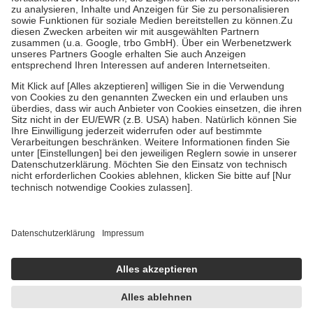
Bei Heilmitteln und häuslicher Krankenpflege beträgt die
Zuzahlung zehn Prozent der Kosten sowie zehn Euro je
Verordnung.
Um das Engagement der Versicherten für ihre eigene Gesundheit zu
stärken und die besondere Stellung der Familie zu unterstützen,
fallen
keine Zuzahlungen
an bei:
• Kindern und Jugendlichen bis zum vollendeten 18. Lebensjahr
mit Ausnahme der Fahrkosten
• Untersuchungen zur Vorsorge und Früherkennung, die von der
GKV getragen werden
• empfohlenen Schutzimpfungen
• Harn- und Blutteststreifen
Wir nutzen Trusted Shops als unabhängigen Dienstleister für die
Einholung von Bewertungen. Trusted Shops hat Maßnahmen
getroffen, um sicherzustellen, dass es sich um echte Bewertungen
handelt. Mehr Informationen findest du hier:
https://help.etrusted.com/hc/de/articles/4419944605341
Einige Bilder und Inhalte wurden unter Zuhilfenahme künstlicher
Intelligenz erstellt.