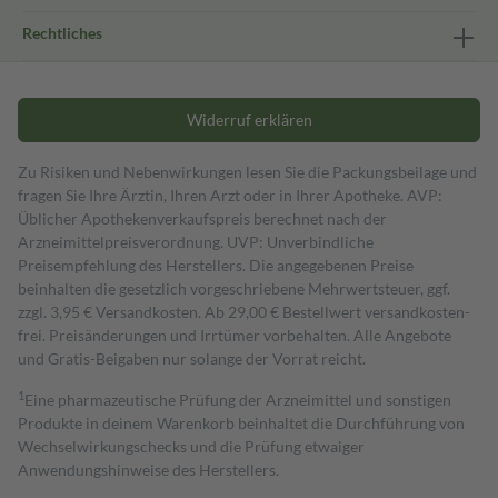
Rechtliches
Widerruf erklären
Zu Risiken und Nebenwirkungen lesen Sie die Packungsbeilage und
fragen Sie Ihre Ärztin, Ihren Arzt oder in Ihrer Apotheke. AVP:
Üblicher Apothekenverkaufspreis berechnet nach der
Arzneimittelpreisverordnung. UVP: Unverbindliche
Preisempfehlung des Herstellers. Die angegebenen Preise
beinhalten die gesetzlich vorgeschriebene Mehrwertsteuer, ggf.
zzgl. 3,95 € Versandkosten. Ab 29,00 € Bestell­wert versand­kosten­
frei. Preisänderungen und Irrtümer vorbehalten. Alle Angebote
und Gratis-Beigaben nur solange der Vorrat reicht.
1
Eine pharmazeutische Prüfung der Arzneimittel und sonstigen
Produkte in deinem Warenkorb beinhaltet die Durchführung von
Wechselwirkungschecks und die Prüfung etwaiger
Anwendungshinweise des Herstellers.