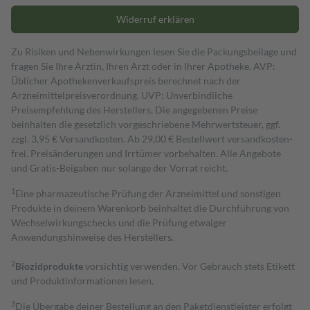
Widerruf erklären
Zu Risiken und Nebenwirkungen lesen Sie die Packungsbeilage und
fragen Sie Ihre Ärztin, Ihren Arzt oder in Ihrer Apotheke. AVP:
Üblicher Apothekenverkaufspreis berechnet nach der
Arzneimittelpreisverordnung. UVP: Unverbindliche
Preisempfehlung des Herstellers. Die angegebenen Preise
beinhalten die gesetzlich vorgeschriebene Mehrwertsteuer, ggf.
zzgl. 3,95 € Versandkosten. Ab 29,00 € Bestell­wert versand­kosten­
frei. Preisänderungen und Irrtümer vorbehalten. Alle Angebote
und Gratis-Beigaben nur solange der Vorrat reicht.
1
Eine pharmazeutische Prüfung der Arzneimittel und sonstigen
Produkte in deinem Warenkorb beinhaltet die Durchführung von
Wechselwirkungschecks und die Prüfung etwaiger
Anwendungshinweise des Herstellers.
2
Biozidprodukte
vorsichtig verwenden. Vor Gebrauch stets Etikett
und Produktinformationen lesen.
3
Die Übergabe deiner Bestellung an den Paketdienstleister erfolgt