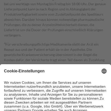
bei uns werktags von Montag bis Freitag bis 18:00 Uhr. Der genaue
Lieferzeitpunkt kann je nach Region und in Abhängigkeit der
Produktverfügbarkeit sowie vom Zustellzeitpunkt des Spediteurs
abweichen. Darüber hinaus können notwendige pharmazeutische
Prüfungen, die zu deiner Arzneimittelsicherheit dienen, die
Lieferfrist um die Dauer der Prüfungen einschließlich Klärungen
verlängern.
4
Für verschreibungspflichtige Medikamente stellt der Arzt ein
Rezept aus und der Patient erhält sie in der Apotheke. Die
gesetzliche Krankenversicherung übernimmt in der Regel die
Kosten dafür, der Versicherte trägt einen Teil davon als Zuzahlung
mit.
Grundsätzlich leisten Mitglieder Zuzahlungen in Höhe von zehn
Prozent des Abgabepreises,
mindestens
jedoch
fünf Euro
und
höchstens zehn Euro.
Es sind jedoch nie mehr als die tatsächlichen
Kosten der Leistung zu entrichten.
Diese Regeln gelten grundsätzlich auch für Online-Apotheken.
Bei Heilmitteln und häuslicher Krankenpflege beträgt die
Zuzahlung zehn Prozent der Kosten sowie zehn Euro je
Verordnung.