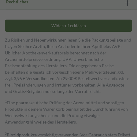
Rechtliches
Widerruf erklären
Zu Risiken und Nebenwirkungen lesen Sie die Packungsbeilage und
fragen Sie Ihre Ärztin, Ihren Arzt oder in Ihrer Apotheke. AVP:
Üblicher Apothekenverkaufspreis berechnet nach der
Arzneimittelpreisverordnung. UVP: Unverbindliche
Preisempfehlung des Herstellers. Die angegebenen Preise
beinhalten die gesetzlich vorgeschriebene Mehrwertsteuer, ggf.
zzgl. 3,95 € Versandkosten. Ab 29,00 € Bestell­wert versand­kosten­
frei. Preisänderungen und Irrtümer vorbehalten. Alle Angebote
und Gratis-Beigaben nur solange der Vorrat reicht.
1
Eine pharmazeutische Prüfung der Arzneimittel und sonstigen
Produkte in deinem Warenkorb beinhaltet die Durchführung von
Wechselwirkungschecks und die Prüfung etwaiger
Anwendungshinweise des Herstellers.
2
Biozidprodukte
vorsichtig verwenden. Vor Gebrauch stets Etikett