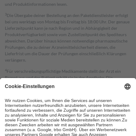
und Produktinformationen lesen.
3
Die Übergabe deiner Bestellung an den Paketdienstleister erfolgt
bei uns werktags von Montag bis Freitag bis 18:00 Uhr. Der genaue
Lieferzeitpunkt kann je nach Region und in Abhängigkeit der
Produktverfügbarkeit sowie vom Zustellzeitpunkt des Spediteurs
abweichen. Darüber hinaus können notwendige pharmazeutische
Prüfungen, die zu deiner Arzneimittelsicherheit dienen, die
Lieferfrist um die Dauer der Prüfungen einschließlich Klärungen
verlängern.
4
Für verschreibungspflichtige Medikamente stellt der Arzt ein
Rezept aus und der Patient erhält sie in der Apotheke. Die
gesetzliche Krankenversicherung übernimmt in der Regel die
Kosten dafür, der Versicherte trägt einen Teil davon als Zuzahlung
mit.
Grundsätzlich leisten Mitglieder Zuzahlungen in Höhe von zehn
Prozent des Abgabepreises,
mindestens
jedoch
fünf Euro
und
höchstens zehn Euro.
Es sind jedoch nie mehr als die tatsächlichen
Kosten der Leistung zu entrichten.
Diese Regeln gelten grundsätzlich auch für Online-Apotheken.
Bei Heilmitteln und häuslicher Krankenpflege beträgt die