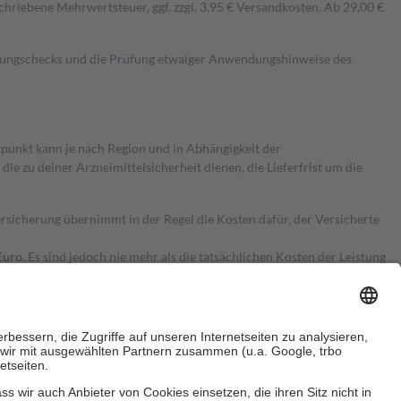
hriebene Mehrwertsteuer, ggf. zzgl. 3,95 € Versandkosten. Ab 29,00 €
kungschecks und die Prüfung etwaiger Anwendungshinweise des
itpunkt kann je nach Region und in Abhängigkeit der
 zu deiner Arzneimittelsicherheit dienen, die Lieferfrist um die
ersicherung übernimmt in der Regel die Kosten dafür, der Versicherte
Euro.
Es sind jedoch nie mehr als die tatsächlichen Kosten der Leistung
e Zuzahlungen
an bei: