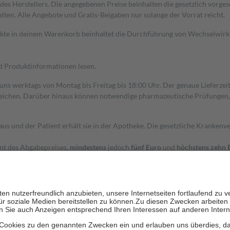
s Herstellers. Die angegebenen Preise beinhalten die gesetzlich vorgesc
alten. Alle Angebote und Gratis-Beigaben nur solange der Vorrat reicht.
dukte in deinem Warenkorb beinhaltet die Durchführung von Wechselwir
nd Produktinformationen lesen.
 uns werktags von Montag bis Freitag bis 18:00 Uhr. Der genaue Lieferze
ichen. Darüber hinaus können notwendige pharmazeutische Prüfungen, die
aus und der Patient erhält sie in der Apotheke. Die gesetzliche Krankenv
ent des Abgabepreises,
mindestens
jedoch
fünf Euro
und
höchstens zehn 
zehn Prozent der Kosten sowie zehn Euro je Verordnung.
rken und die besondere Stellung der Familie zu unterstützen, fallen
kein
 Ausnahme der Fahrkosten
 getragen werden