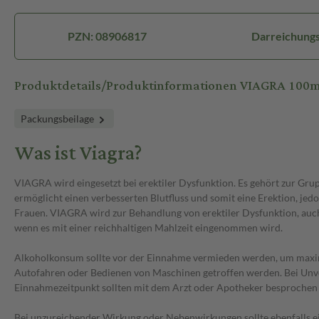
PZN: 08906817
Darreichungs
Produktdetails/Produktinformationen VIAGRA 100
Packungsbeilage
Was ist Viagra?
VIAGRA wird eingesetzt bei erektiler Dysfunktion. Es gehört zur Gr
ermöglicht einen verbesserten Blutfluss und somit eine Erektion, je
Frauen. VIAGRA wird zur Behandlung von erektiler Dysfunktion, auch
wenn es mit einer reichhaltigen Mahlzeit eingenommen wird.
Alkoholkonsum sollte vor der Einnahme vermieden werden, um maxi
Autofahren oder Bedienen von Maschinen getroffen werden. Bei Unver
Einnahmezeitpunkt sollten mit dem Arzt oder Apotheker besprochen
Bei unzureichender Wirkung oder Nebenwirkungen sollte ebenfalls ei