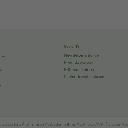
e
So geht's
nto
Newsletter anfordern
Freunde werben
gen
E-Rezept einlösen
Papier Rezept einlösen
g
gen Sie Ihre Ärztin, Ihren Arzt oder in Ihrer Apotheke. AVP: Üblicher A