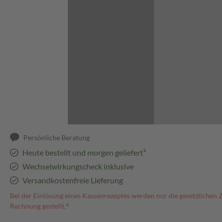
Abbildung kann abweichen
Persönliche Beratung
Heute bestellt und morgen geliefert³
Wechselwirkungscheck inklusive
Versandkostenfreie Lieferung
Bei der Einlösung eines Kassenrezeptes werden nur die gesetzlichen 
Rechnung gestellt.⁴