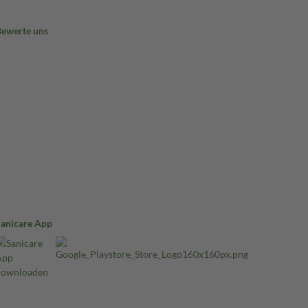
Bewerte uns
Sanicare App