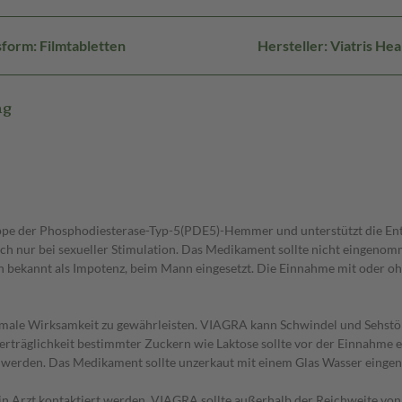
form: Filmtabletten
Hersteller: Viatris H
mg
uppe der Phosphodiesterase-Typ-5(PDE5)-Hemmer und unterstützt die Ent
doch nur bei sexueller Stimulation. Das Medikament sollte nicht eingenom
 bekannt als Impotenz, beim Mann eingesetzt. Die Einnahme mit oder ohn
male Wirksamkeit zu gewährleisten. VIAGRA kann Schwindel und Sehstö
träglichkeit bestimmter Zuckern wie Laktose sollte vor der Einnahme e
 werden. Das Medikament sollte unzerkaut mit einem Glas Wasser eing
n Arzt kontaktiert werden. VIAGRA sollte außerhalb der Reichweite von