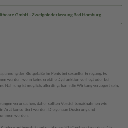
ealthcare GmbH - Zweigniederlassung Bad Homburg
spannung der Blutgefäße im Penis bei sexueller Erregung. Es
men werden, wenn keine erektile Dysfunktion vorliegt oder bei
e Nahrung ist möglich, allerdings kann die Wirkung verzögert sein,
rungen verursachen, daher sollten Vorsichtsmaßnahmen wie
in Arzt konsultiert werden. Die genaue Dosierung und
enommen werden.
 Kindern aufbewahrt und nicht über 30 °C gelagert werden. Die