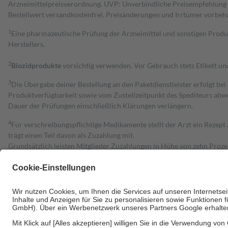
Arzneimittelpreisverordnung. UVP: Unverbindliche Preisempfehlung de
Bestell­wert versand­kosten­frei. Preisänderungen und Irrtümer vorbeh
1
Eine pharmazeutische Prüfung der Arzneimittel und sonstigen Pro
Herstellers.
2
Biozidprodukte
vorsichtig verwenden. Vor Gebrauch stets Etikett u
3
Die Übergabe deiner Bestellung an den Paketdienstleister erfolgt bei
Produktverfügbarkeit sowie vom Zustellzeitpunkt des Spediteurs abwe
Dauer der Prüfungen einschließlich Klärungen verlängern.
4
Für verschreibungspflichtige Medikamente stellt der Arzt ein Rezept 
trägt einen Teil davon als Zuzahlung mit.
Grundsätzlich leisten Mitglieder Zuzahlungen in Höhe von zehn Proz
zu entrichten.
Diese Regeln gelten grundsätzlich auch für Online-Apotheken.
Bei Heilmitteln und häuslicher Krankenpflege beträgt die Zuzahlung 
Um das Engagement der Versicherten für ihre eigene Gesundheit zu stä
• Kindern und Jugendlichen bis zum vollendeten 18. Lebensjahr mit
• Untersuchungen zur Vorsorge und Früherkennung, die von der GKV
• empfohlenen Schutzimpfungen