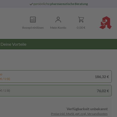
persönliche
pharmazeutische Beratung
Rezept einlösen
Mein Konto
0,00 €
Deine Vorteile
pp
186,32 €
€ / 1 St)
76,02 €
€ / 1 St)
Verfügbarkeit unbekannt
Preise inkl. MwSt. ggf. zzgl. Versandkosten