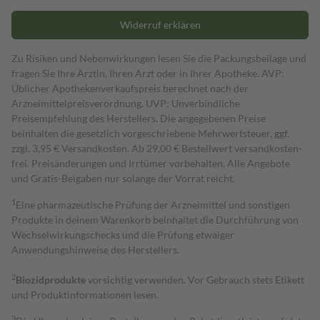
Widerruf erklären
Zu Risiken und Nebenwirkungen lesen Sie die Packungsbeilage und
fragen Sie Ihre Ärztin, Ihren Arzt oder in Ihrer Apotheke. AVP:
Üblicher Apothekenverkaufspreis berechnet nach der
Arzneimittelpreisverordnung. UVP: Unverbindliche
Preisempfehlung des Herstellers. Die angegebenen Preise
beinhalten die gesetzlich vorgeschriebene Mehrwertsteuer, ggf.
zzgl. 3,95 € Versandkosten. Ab 29,00 € Bestell­wert versand­kosten­
frei. Preisänderungen und Irrtümer vorbehalten. Alle Angebote
und Gratis-Beigaben nur solange der Vorrat reicht.
1
Eine pharmazeutische Prüfung der Arzneimittel und sonstigen
Produkte in deinem Warenkorb beinhaltet die Durchführung von
Wechselwirkungschecks und die Prüfung etwaiger
Anwendungshinweise des Herstellers.
2
Biozidprodukte
vorsichtig verwenden. Vor Gebrauch stets Etikett
und Produktinformationen lesen.
3