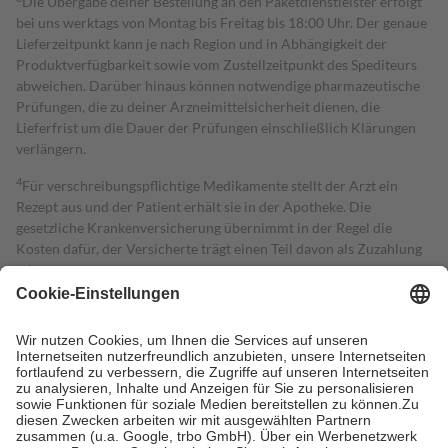
Die Übergabe deiner Bestellung an den Paketdienstleister erfolgt
bei uns werktags von Montag bis Freitag bis 18:00 Uhr. Der genaue
Lieferzeitpunkt kann je nach Region und in Abhängigkeit der
Produktverfügbarkeit sowie vom Zustellzeitpunkt des Spediteurs
abweichen. Darüber hinaus können notwendige pharmazeutische
Prüfungen, die zu deiner Arzneimittelsicherheit dienen, die
Lieferfrist um die Dauer der Prüfungen einschließlich Klärungen
verlängern.
4
Für verschreibungspflichtige Medikamente stellt der Arzt ein
Rezept aus und der Patient erhält sie in der Apotheke. Die
gesetzliche Krankenversicherung übernimmt in der Regel die
Kosten dafür, der Versicherte trägt einen Teil davon als Zuzahlung
mit.
Grundsätzlich leisten Mitglieder Zuzahlungen in Höhe von zehn
Prozent des Abgabepreises,
mindestens
jedoch
fünf Euro
und
höchstens zehn Euro.
Es sind jedoch nie mehr als die tatsächlichen
Kosten der Leistung zu entrichten.
Diese Regeln gelten grundsätzlich auch für Online-Apotheken.
Bei Heilmitteln und häuslicher Krankenpflege beträgt die
Zuzahlung zehn Prozent der Kosten sowie zehn Euro je
Verordnung.