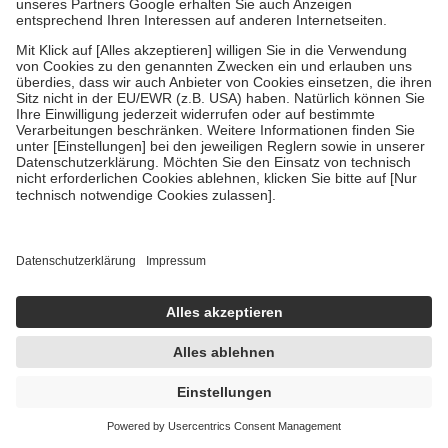
Um das Engagement der Versicherten für ihre eigene Gesundheit zu
stärken und die besondere Stellung der Familie zu unterstützen,
fallen
keine Zuzahlungen
an bei:
• Kindern und Jugendlichen bis zum vollendeten 18. Lebensjahr
mit Ausnahme der Fahrkosten
• Untersuchungen zur Vorsorge und Früherkennung, die von der
GKV getragen werden
• empfohlenen Schutzimpfungen
• Harn- und Blutteststreifen
Wir nutzen Trusted Shops als unabhängigen Dienstleister für die
Einholung von Bewertungen. Trusted Shops hat Maßnahmen
getroffen, um sicherzustellen, dass es sich um echte Bewertungen
handelt. Mehr Informationen findest du hier:
https://help.etrusted.com/hc/de/articles/4419944605341
Einige Bilder und Inhalte wurden unter Zuhilfenahme künstlicher
Intelligenz erstellt.