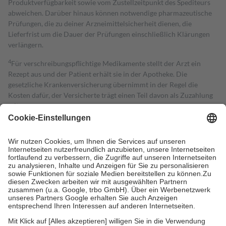
Produktverfügbarkeit sowie vom Zustellzeitpunkt des Spediteurs
abweichen. Darüber hinaus können notwendige pharmazeutische
Prüfungen, die zu deiner Arzneimittelsicherheit dienen, die
Lieferfrist um die Dauer der Prüfungen einschließlich Klärungen
verlängern.
4
Für verschreibungspflichtige Medikamente stellt der Arzt ein
Rezept aus und der Patient erhält sie in der Apotheke. Die
gesetzliche Krankenversicherung übernimmt in der Regel die
Kosten dafür, der Versicherte trägt einen Teil davon als Zuzahlung
mit.
Grundsätzlich leisten Mitglieder Zuzahlungen in Höhe von zehn
Prozent des Abgabepreises,
mindestens
jedoch
fünf Euro
und
höchstens zehn Euro.
Es sind jedoch nie mehr als die tatsächlichen
Kosten der Leistung zu entrichten.
Diese Regeln gelten grundsätzlich auch für Online-Apotheken.
Bei Heilmitteln und häuslicher Krankenpflege beträgt die
Zuzahlung zehn Prozent der Kosten sowie zehn Euro je
Verordnung.
Um das Engagement der Versicherten für ihre eigene Gesundheit zu
stärken und die besondere Stellung der Familie zu unterstützen,
fallen
keine Zuzahlungen
an bei: