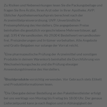
Zu Risiken und Nebenwirkungen lesen Sie die Packungsbeilage und
fragen Sie Ihre Ärztin, Ihren Arzt oder in Ihrer Apotheke. AVP:
Üblicher Apothekenverkaufspreis berechnet nach der
Arzneimittelpreisverordnung. UVP: Unverbindliche
Preisempfehlung des Herstellers. Die angegebenen Preise
beinhalten die gesetzlich vorgeschriebene Mehrwertsteuer, ggf.
zzgl. 3,95 € Versandkosten. Ab 29,00 € Bestell­wert versand­kosten­
frei. Preisänderungen und Irrtümer vorbehalten. Alle Angebote
und Gratis-Beigaben nur solange der Vorrat reicht.
1
Eine pharmazeutische Prüfung der Arzneimittel und sonstigen
Produkte in deinem Warenkorb beinhaltet die Durchführung von
Wechselwirkungschecks und die Prüfung etwaiger
Anwendungshinweise des Herstellers.
2
Biozidprodukte
vorsichtig verwenden. Vor Gebrauch stets Etikett
und Produktinformationen lesen.
3
Die Übergabe deiner Bestellung an den Paketdienstleister erfolgt
bei uns werktags von Montag bis Freitag bis 18:00 Uhr. Der genaue
Lieferzeitpunkt kann je nach Region und in Abhängigkeit der