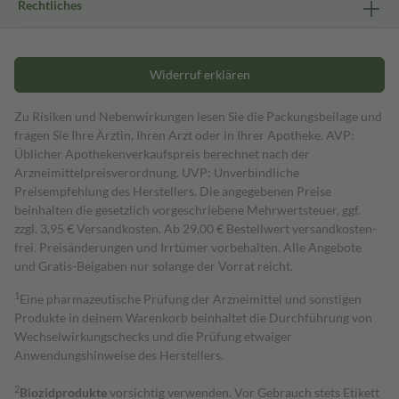
Rechtliches
Widerruf erklären
Zu Risiken und Nebenwirkungen lesen Sie die Packungsbeilage und
fragen Sie Ihre Ärztin, Ihren Arzt oder in Ihrer Apotheke. AVP:
Üblicher Apothekenverkaufspreis berechnet nach der
Arzneimittelpreisverordnung. UVP: Unverbindliche
Preisempfehlung des Herstellers. Die angegebenen Preise
beinhalten die gesetzlich vorgeschriebene Mehrwertsteuer, ggf.
zzgl. 3,95 € Versandkosten. Ab 29,00 € Bestell­wert versand­kosten­
frei. Preisänderungen und Irrtümer vorbehalten. Alle Angebote
und Gratis-Beigaben nur solange der Vorrat reicht.
1
Eine pharmazeutische Prüfung der Arzneimittel und sonstigen
Produkte in deinem Warenkorb beinhaltet die Durchführung von
Wechselwirkungschecks und die Prüfung etwaiger
Anwendungshinweise des Herstellers.
2
Biozidprodukte
vorsichtig verwenden. Vor Gebrauch stets Etikett