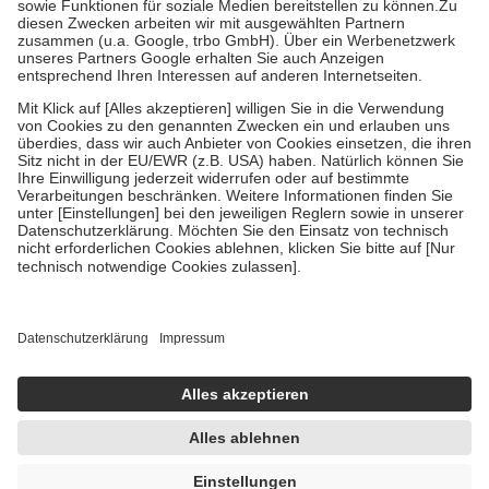
Zuzahlung zehn Prozent der Kosten sowie zehn Euro je
Verordnung.
Um das Engagement der Versicherten für ihre eigene Gesundheit zu
stärken und die besondere Stellung der Familie zu unterstützen,
fallen
keine Zuzahlungen
an bei:
• Kindern und Jugendlichen bis zum vollendeten 18. Lebensjahr
mit Ausnahme der Fahrkosten
• Untersuchungen zur Vorsorge und Früherkennung, die von der
GKV getragen werden
• empfohlenen Schutzimpfungen
• Harn- und Blutteststreifen
Wir nutzen Trusted Shops als unabhängigen Dienstleister für die
Einholung von Bewertungen. Trusted Shops hat Maßnahmen
getroffen, um sicherzustellen, dass es sich um echte Bewertungen
handelt. Mehr Informationen findest du hier:
https://help.etrusted.com/hc/de/articles/4419944605341
Einige Bilder und Inhalte wurden unter Zuhilfenahme künstlicher
Intelligenz erstellt.