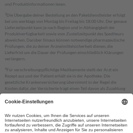
und Produktinformationen lesen.
3
Die Übergabe deiner Bestellung an den Paketdienstleister erfolgt
bei uns werktags von Montag bis Freitag bis 18:00 Uhr. Der genaue
Lieferzeitpunkt kann je nach Region und in Abhängigkeit der
Produktverfügbarkeit sowie vom Zustellzeitpunkt des Spediteurs
abweichen. Darüber hinaus können notwendige pharmazeutische
Prüfungen, die zu deiner Arzneimittelsicherheit dienen, die
Lieferfrist um die Dauer der Prüfungen einschließlich Klärungen
verlängern.
4
Für verschreibungspflichtige Medikamente stellt der Arzt ein
Rezept aus und der Patient erhält sie in der Apotheke. Die
gesetzliche Krankenversicherung übernimmt in der Regel die
Kosten dafür, der Versicherte trägt einen Teil davon als Zuzahlung
mit.
Grundsätzlich leisten Mitglieder Zuzahlungen in Höhe von zehn
Prozent des Abgabepreises,
mindestens
jedoch
fünf Euro
und
höchstens zehn Euro.
Es sind jedoch nie mehr als die tatsächlichen
Kosten der Leistung zu entrichten.
Diese Regeln gelten grundsätzlich auch für Online-Apotheken.
Bei Heilmitteln und häuslicher Krankenpflege beträgt die