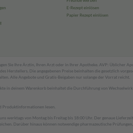
Freunde werben
gen
E-Rezept einlösen
Papier Rezept einlösen
g
gen Sie Ihre Ärztin, Ihren Arzt oder in Ihrer Apotheke. AVP: Üblicher A
s Herstellers. Die angegebenen Preise beinhalten die gesetzlich vorgesc
alten. Alle Angebote und Gratis-Beigaben nur solange der Vorrat reicht.
dukte in deinem Warenkorb beinhaltet die Durchführung von Wechselwir
nd Produktinformationen lesen.
 uns werktags von Montag bis Freitag bis 18:00 Uhr. Der genaue Lieferze
ichen. Darüber hinaus können notwendige pharmazeutische Prüfungen, die