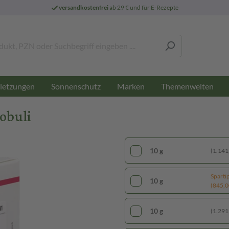
versandkostenfrei
ab 29 € und für E-Rezepte
letzungen
Sonnenschutz
Marken
Themenwelten
obuli
10 g
(1.141,
Sparti
10 g
(845,00
10 g
(1.291,