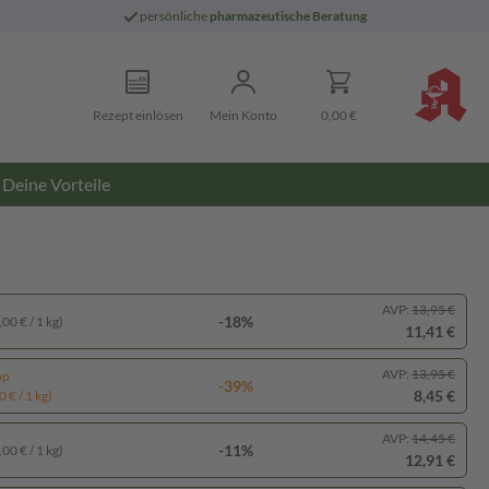
persönliche
pharmazeutische Beratung
Rezept einlösen
Mein Konto
0,00 €
Deine Vorteile
AVP:
13,95 €
-18%
00 € / 1 kg)
11,41 €
AVP:
13,95 €
pp
-39%
8,45 €
 € / 1 kg)
AVP:
14,45 €
-11%
00 € / 1 kg)
12,91 €