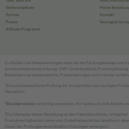
Über Sanicare
Mein Merkzettel
Stellenangebote
Meine Bestellun
Partner
Kontakt
Presse
Neuregistrierun
Affiliate Programm
Zu Risiken und Nebenwirkungen lesen Sie die Packungsbeilage und fra
Arzneimittelpreisverordnung. UVP: Unverbindliche Preisempfehlung de
Bestell­wert versand­kosten­frei. Preisänderungen und Irrtümer vorbeh
1
Eine pharmazeutische Prüfung der Arzneimittel und sonstigen Pro
Herstellers.
2
Biozidprodukte
vorsichtig verwenden. Vor Gebrauch stets Etikett u
3
Die Übergabe deiner Bestellung an den Paketdienstleister erfolgt bei
Produktverfügbarkeit sowie vom Zustellzeitpunkt des Spediteurs abwe
Dauer der Prüfungen einschließlich Klärungen verlängern.