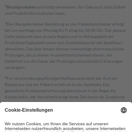
2
Biozidprodukte
vorsichtig verwenden. Vor Gebrauch stets Etikett
und Produktinformationen lesen.
3
Die Übergabe deiner Bestellung an den Paketdienstleister erfolgt
bei uns werktags von Montag bis Freitag bis 18:00 Uhr. Der genaue
Lieferzeitpunkt kann je nach Region und in Abhängigkeit der
Produktverfügbarkeit sowie vom Zustellzeitpunkt des Spediteurs
abweichen. Darüber hinaus können notwendige pharmazeutische
Prüfungen, die zu deiner Arzneimittelsicherheit dienen, die
Lieferfrist um die Dauer der Prüfungen einschließlich Klärungen
verlängern.
4
Für verschreibungspflichtige Medikamente stellt der Arzt ein
Rezept aus und der Patient erhält sie in der Apotheke. Die
gesetzliche Krankenversicherung übernimmt in der Regel die
Kosten dafür, der Versicherte trägt einen Teil davon als Zuzahlung
mit.
Grundsätzlich leisten Mitglieder Zuzahlungen in Höhe von zehn
Prozent des Abgabepreises,
mindestens
jedoch
fünf Euro
und
höchstens zehn Euro.
Es sind jedoch nie mehr als die tatsächlichen
Kosten der Leistung zu entrichten.