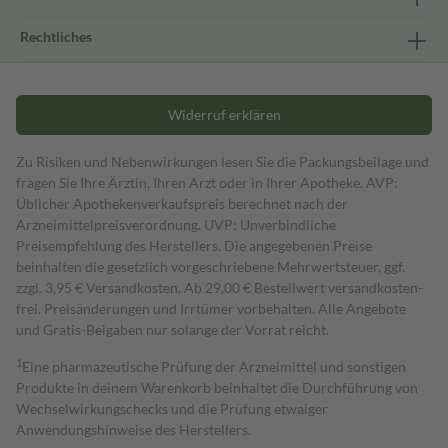
Rechtliches
Widerruf erklären
Zu Risiken und Nebenwirkungen lesen Sie die Packungsbeilage und
fragen Sie Ihre Ärztin, Ihren Arzt oder in Ihrer Apotheke. AVP:
Üblicher Apothekenverkaufspreis berechnet nach der
Arzneimittelpreisverordnung. UVP: Unverbindliche
Preisempfehlung des Herstellers. Die angegebenen Preise
beinhalten die gesetzlich vorgeschriebene Mehrwertsteuer, ggf.
zzgl. 3,95 € Versandkosten. Ab 29,00 € Bestell­wert versand­kosten­
frei. Preisänderungen und Irrtümer vorbehalten. Alle Angebote
und Gratis-Beigaben nur solange der Vorrat reicht.
1
Eine pharmazeutische Prüfung der Arzneimittel und sonstigen
Produkte in deinem Warenkorb beinhaltet die Durchführung von
Wechselwirkungschecks und die Prüfung etwaiger
Anwendungshinweise des Herstellers.