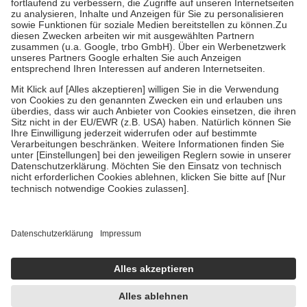
Diese Regeln gelten grundsätzlich auch für Online-Apotheken.
Bei Heilmitteln und häuslicher Krankenpflege beträgt die
Zuzahlung zehn Prozent der Kosten sowie zehn Euro je
Verordnung.
Um das Engagement der Versicherten für ihre eigene Gesundheit zu
stärken und die besondere Stellung der Familie zu unterstützen,
fallen
keine Zuzahlungen
an bei:
• Kindern und Jugendlichen bis zum vollendeten 18. Lebensjahr
mit Ausnahme der Fahrkosten
• Untersuchungen zur Vorsorge und Früherkennung, die von der
GKV getragen werden
• empfohlenen Schutzimpfungen
• Harn- und Blutteststreifen
Wir nutzen Trusted Shops als unabhängigen Dienstleister für die
Einholung von Bewertungen. Trusted Shops hat Maßnahmen
getroffen, um sicherzustellen, dass es sich um echte Bewertungen
handelt. Mehr Informationen findest du hier:
https://help.etrusted.com/hc/de/articles/4419944605341
Einige Bilder und Inhalte wurden unter Zuhilfenahme künstlicher
Intelligenz erstellt.