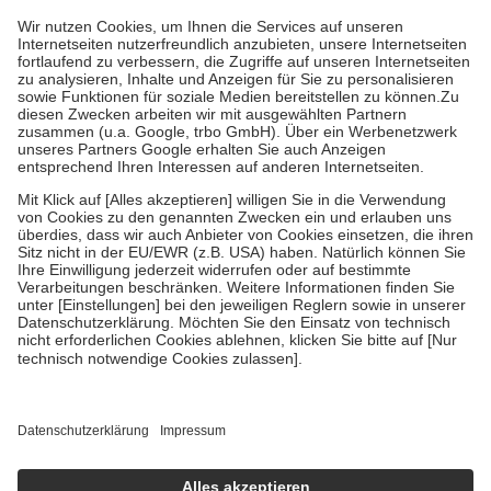
höchstens zehn Euro.
Es sind jedoch nie mehr als die tatsächlichen
Kosten der Leistung zu entrichten.
Diese Regeln gelten grundsätzlich auch für Online-Apotheken.
Bei Heilmitteln und häuslicher Krankenpflege beträgt die
Zuzahlung zehn Prozent der Kosten sowie zehn Euro je
Verordnung.
Um das Engagement der Versicherten für ihre eigene Gesundheit zu
stärken und die besondere Stellung der Familie zu unterstützen,
fallen
keine Zuzahlungen
an bei:
• Kindern und Jugendlichen bis zum vollendeten 18. Lebensjahr
mit Ausnahme der Fahrkosten
• Untersuchungen zur Vorsorge und Früherkennung, die von der
GKV getragen werden
• empfohlenen Schutzimpfungen
• Harn- und Blutteststreifen
Wir nutzen Trusted Shops als unabhängigen Dienstleister für die
Einholung von Bewertungen. Trusted Shops hat Maßnahmen
getroffen, um sicherzustellen, dass es sich um echte Bewertungen
handelt. Mehr Informationen findest du hier:
https://help.etrusted.com/hc/de/articles/4419944605341