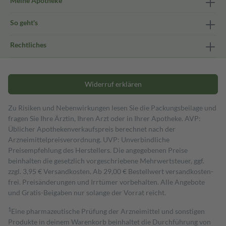
Meine Apotheke
So geht's
Rechtliches
Widerruf erklären
Zu Risiken und Nebenwirkungen lesen Sie die Packungsbeilage und
fragen Sie Ihre Ärztin, Ihren Arzt oder in Ihrer Apotheke. AVP:
Üblicher Apothekenverkaufspreis berechnet nach der
Arzneimittelpreisverordnung. UVP: Unverbindliche
Preisempfehlung des Herstellers. Die angegebenen Preise
beinhalten die gesetzlich vorgeschriebene Mehrwertsteuer, ggf.
zzgl. 3,95 € Versandkosten. Ab 29,00 € Bestell­wert versand­kosten­
frei. Preisänderungen und Irrtümer vorbehalten. Alle Angebote
und Gratis-Beigaben nur solange der Vorrat reicht.
1
Eine pharmazeutische Prüfung der Arzneimittel und sonstigen
Produkte in deinem Warenkorb beinhaltet die Durchführung von