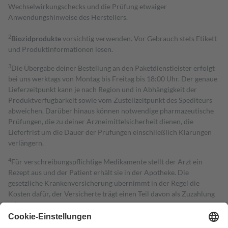
Wechselwirkungschecks und die Prüfung etwaiger
Anwendungshinweise des Herstellers.
2
Biozidprodukte
vorsichtig verwenden. Vor Gebrauch stets Etikett
und Produktinformationen lesen.
3
Die Übergabe deiner Bestellung an den Paketdienstleister erfolgt
bei uns werktags von Montag bis Freitag bis 18:00 Uhr. Der genaue
Lieferzeitpunkt kann je nach Region und in Abhängigkeit der
Produktverfügbarkeit sowie vom Zustellzeitpunkt des Spediteurs
abweichen. Darüber hinaus können notwendige pharmazeutische
Prüfungen, die zu deiner Arzneimittelsicherheit dienen, die
Lieferfrist um die Dauer der Prüfungen einschließlich Klärungen
verlängern.
4
Für verschreibungspflichtige Medikamente stellt der Arzt ein
Rezept aus und der Patient erhält sie in der Apotheke. Die
gesetzliche Krankenversicherung übernimmt in der Regel die
Kosten dafür, der Versicherte trägt einen Teil davon als Zuzahlung
mit.
Grundsätzlich leisten Mitglieder Zuzahlungen in Höhe von zehn
Prozent des Abgabepreises,
mindestens
jedoch
fünf Euro
und