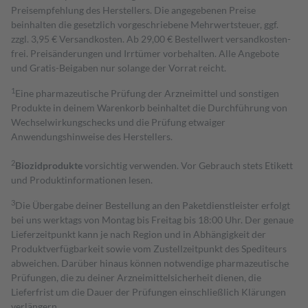
Preisempfehlung des Herstellers. Die angegebenen Preise
beinhalten die gesetzlich vorgeschriebene Mehrwertsteuer, ggf.
zzgl. 3,95 € Versandkosten. Ab 29,00 € Bestell­wert versand­kosten­
frei. Preisänderungen und Irrtümer vorbehalten. Alle Angebote
und Gratis-Beigaben nur solange der Vorrat reicht.
1
Eine pharmazeutische Prüfung der Arzneimittel und sonstigen
Produkte in deinem Warenkorb beinhaltet die Durchführung von
Wechselwirkungschecks und die Prüfung etwaiger
Anwendungshinweise des Herstellers.
2
Biozidprodukte
vorsichtig verwenden. Vor Gebrauch stets Etikett
und Produktinformationen lesen.
3
Die Übergabe deiner Bestellung an den Paketdienstleister erfolgt
bei uns werktags von Montag bis Freitag bis 18:00 Uhr. Der genaue
Lieferzeitpunkt kann je nach Region und in Abhängigkeit der
Produktverfügbarkeit sowie vom Zustellzeitpunkt des Spediteurs
abweichen. Darüber hinaus können notwendige pharmazeutische
Prüfungen, die zu deiner Arzneimittelsicherheit dienen, die
Lieferfrist um die Dauer der Prüfungen einschließlich Klärungen
verlängern.