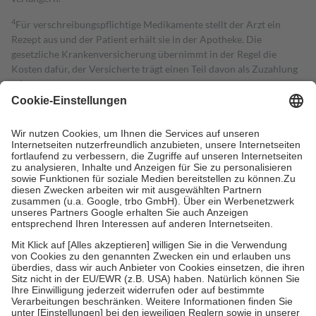
4
Für verschreibungspflichtige Medikamente stellt der Arzt ein
Rezept aus und der Patient erhält sie in der Apotheke. Die
gesetzliche Krankenversicherung übernimmt in der Regel die
Kosten dafür, der Versicherte trägt einen Teil davon als Zuzahlung
mit.
Grundsätzlich leisten Mitglieder Zuzahlungen in Höhe von zehn
Prozent des Abgabepreises,
mindestens
jedoch
fünf Euro
und
höchstens zehn Euro.
Es sind jedoch nie mehr als die tatsächlichen
Kosten der Leistung zu entrichten.
Diese Regeln gelten grundsätzlich auch für Online-Apotheken.
Bei Heilmitteln und häuslicher Krankenpflege beträgt die
Zuzahlung zehn Prozent der Kosten sowie zehn Euro je
Verordnung.
Um das Engagement der Versicherten für ihre eigene Gesundheit zu
stärken und die besondere Stellung der Familie zu unterstützen,
fallen
keine Zuzahlungen
an bei:
• Kindern und Jugendlichen bis zum vollendeten 18. Lebensjahr
mit Ausnahme der Fahrkosten
• Untersuchungen zur Vorsorge und Früherkennung, die von der
GKV getragen werden