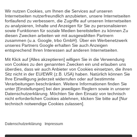
Prozent des Abgabepreises,
mindestens
jedoch
fünf Euro
und
höchstens zehn Euro.
Es sind jedoch nie mehr als die tatsächlichen
Kosten der Leistung zu entrichten.
Diese Regeln gelten grundsätzlich auch für Online-Apotheken.
Bei Heilmitteln und häuslicher Krankenpflege beträgt die
Zuzahlung zehn Prozent der Kosten sowie zehn Euro je
Verordnung.
Um das Engagement der Versicherten für ihre eigene Gesundheit zu
stärken und die besondere Stellung der Familie zu unterstützen,
fallen
keine Zuzahlungen
an bei:
• Kindern und Jugendlichen bis zum vollendeten 18. Lebensjahr
mit Ausnahme der Fahrkosten
• Untersuchungen zur Vorsorge und Früherkennung, die von der
GKV getragen werden
• empfohlenen Schutzimpfungen
• Harn- und Blutteststreifen
Wir nutzen Trusted Shops als unabhängigen Dienstleister für die
Einholung von Bewertungen. Trusted Shops hat Maßnahmen
getroffen, um sicherzustellen, dass es sich um echte Bewertungen
handelt. Mehr Informationen findest du hier:
https://help.etrusted.com/hc/de/articles/4419944605341