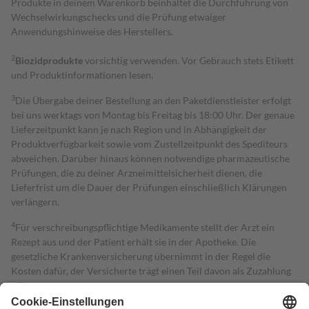
Produkte in deinem Warenkorb beinhaltet die Durchführung von
Wechselwirkungschecks und die Prüfung etwaiger
Anwendungshinweise des Herstellers.
2
Biozidprodukte
vorsichtig verwenden. Vor Gebrauch stets Etikett
und Produktinformationen lesen.
3
Die Übergabe deiner Bestellung an den Paketdienstleister erfolgt
bei uns werktags von Montag bis Freitag bis 18:00 Uhr. Der genaue
Lieferzeitpunkt kann je nach Region und in Abhängigkeit der
Produktverfügbarkeit sowie vom Zustellzeitpunkt des Spediteurs
abweichen. Darüber hinaus können notwendige pharmazeutische
Prüfungen, die zu deiner Arzneimittelsicherheit dienen, die
Lieferfrist um die Dauer der Prüfungen einschließlich Klärungen
verlängern.
4
Für verschreibungspflichtige Medikamente stellt der Arzt ein
Rezept aus und der Patient erhält sie in der Apotheke. Die
gesetzliche Krankenversicherung übernimmt in der Regel die
Kosten dafür, der Versicherte trägt einen Teil davon als Zuzahlung
mit.
Grundsätzlich leisten Mitglieder Zuzahlungen in Höhe von zehn