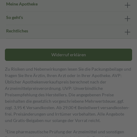
Meine Apotheke
So geht's
Rechtliches
Widerruf erklären
Zu Risiken und Nebenwirkungen lesen Sie die Packungsbeilage und
fragen Sie Ihre Ärztin, Ihren Arzt oder in Ihrer Apotheke. AVP:
Üblicher Apothekenverkaufspreis berechnet nach der
Arzneimittelpreisverordnung. UVP: Unverbindliche
Preisempfehlung des Herstellers. Die angegebenen Preise
beinhalten die gesetzlich vorgeschriebene Mehrwertsteuer, ggf.
zzgl. 3,95 € Versandkosten. Ab 29,00 € Bestell­wert versand­kosten­
frei. Preisänderungen und Irrtümer vorbehalten. Alle Angebote
und Gratis-Beigaben nur solange der Vorrat reicht.
1
Eine pharmazeutische Prüfung der Arzneimittel und sonstigen