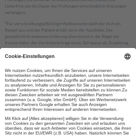
Lieferfrist um die Dauer der Prüfungen einschließlich Klärungen
verlängern.
4
Für verschreibungspflichtige Medikamente stellt der Arzt ein
Rezept aus und der Patient erhält sie in der Apotheke. Die
gesetzliche Krankenversicherung übernimmt in der Regel die
Kosten dafür, der Versicherte trägt einen Teil davon als Zuzahlung
mit.
Grundsätzlich leisten Mitglieder Zuzahlungen in Höhe von zehn
Prozent des Abgabepreises,
mindestens
jedoch
fünf Euro
und
höchstens zehn Euro.
Es sind jedoch nie mehr als die tatsächlichen
Kosten der Leistung zu entrichten.
Diese Regeln gelten grundsätzlich auch für Online-Apotheken.
Bei Heilmitteln und häuslicher Krankenpflege beträgt die
Zuzahlung zehn Prozent der Kosten sowie zehn Euro je
Verordnung.
Um das Engagement der Versicherten für ihre eigene Gesundheit zu
stärken und die besondere Stellung der Familie zu unterstützen,
fallen
keine Zuzahlungen
an bei:
• Kindern und Jugendlichen bis zum vollendeten 18. Lebensjahr
mit Ausnahme der Fahrkosten