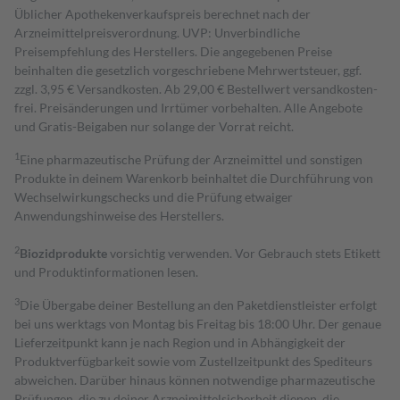
Üblicher Apothekenverkaufspreis berechnet nach der
Arzneimittelpreisverordnung. UVP: Unverbindliche
Preisempfehlung des Herstellers. Die angegebenen Preise
beinhalten die gesetzlich vorgeschriebene Mehrwertsteuer, ggf.
zzgl. 3,95 € Versandkosten. Ab 29,00 € Bestell­wert versand­kosten­
frei. Preisänderungen und Irrtümer vorbehalten. Alle Angebote
und Gratis-Beigaben nur solange der Vorrat reicht.
1
Eine pharmazeutische Prüfung der Arzneimittel und sonstigen
Produkte in deinem Warenkorb beinhaltet die Durchführung von
Wechselwirkungschecks und die Prüfung etwaiger
Anwendungshinweise des Herstellers.
2
Biozidprodukte
vorsichtig verwenden. Vor Gebrauch stets Etikett
und Produktinformationen lesen.
3
Die Übergabe deiner Bestellung an den Paketdienstleister erfolgt
bei uns werktags von Montag bis Freitag bis 18:00 Uhr. Der genaue
Lieferzeitpunkt kann je nach Region und in Abhängigkeit der
Produktverfügbarkeit sowie vom Zustellzeitpunkt des Spediteurs
abweichen. Darüber hinaus können notwendige pharmazeutische
Prüfungen, die zu deiner Arzneimittelsicherheit dienen, die