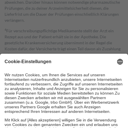
abweichen. Darüber hinaus können notwendige pharmazeutische
Prüfungen, die zu deiner Arzneimittelsicherheit dienen, die
Lieferfrist um die Dauer der Prüfungen einschließlich Klärungen
verlängern.
4
Für verschreibungspflichtige Medikamente stellt der Arzt ein
Rezept aus und der Patient erhält sie in der Apotheke. Die
gesetzliche Krankenversicherung übernimmt in der Regel die
Kosten dafür, der Versicherte trägt einen Teil davon als Zuzahlung
mit.
Grundsätzlich leisten Mitglieder Zuzahlungen in Höhe von zehn
Prozent des Abgabepreises,
mindestens
jedoch
fünf Euro
und
höchstens zehn Euro.
Es sind jedoch nie mehr als die tatsächlichen
Kosten der Leistung zu entrichten.
Diese Regeln gelten grundsätzlich auch für Online-Apotheken.
Bei Heilmitteln und häuslicher Krankenpflege beträgt die
Zuzahlung zehn Prozent der Kosten sowie zehn Euro je
Verordnung.
Um das Engagement der Versicherten für ihre eigene Gesundheit zu
stärken und die besondere Stellung der Familie zu unterstützen,
fallen
keine Zuzahlungen
an bei:
• Kindern und Jugendlichen bis zum vollendeten 18. Lebensjahr