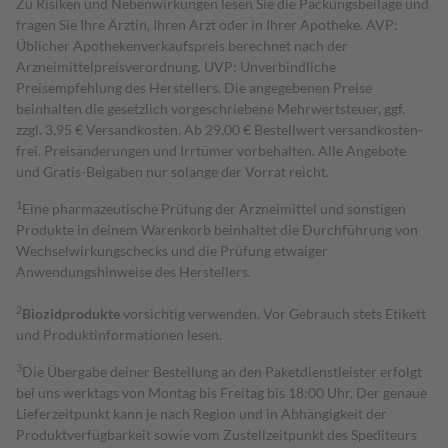
Zu Risiken und Nebenwirkungen lesen Sie die Packungsbeilage und
fragen Sie Ihre Ärztin, Ihren Arzt oder in Ihrer Apotheke. AVP:
Üblicher Apothekenverkaufspreis berechnet nach der
Arzneimittelpreisverordnung. UVP: Unverbindliche
Preisempfehlung des Herstellers. Die angegebenen Preise
beinhalten die gesetzlich vorgeschriebene Mehrwertsteuer, ggf.
zzgl. 3,95 € Versandkosten. Ab 29,00 € Bestell­wert versand­kosten­
frei. Preisänderungen und Irrtümer vorbehalten. Alle Angebote
und Gratis-Beigaben nur solange der Vorrat reicht.
1
Eine pharmazeutische Prüfung der Arzneimittel und sonstigen
Produkte in deinem Warenkorb beinhaltet die Durchführung von
Wechselwirkungschecks und die Prüfung etwaiger
Anwendungshinweise des Herstellers.
2
Biozidprodukte
vorsichtig verwenden. Vor Gebrauch stets Etikett
und Produktinformationen lesen.
3
Die Übergabe deiner Bestellung an den Paketdienstleister erfolgt
bei uns werktags von Montag bis Freitag bis 18:00 Uhr. Der genaue
Lieferzeitpunkt kann je nach Region und in Abhängigkeit der
Produktverfügbarkeit sowie vom Zustellzeitpunkt des Spediteurs