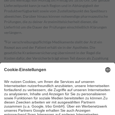
bei uns werktags von Montag bis Freitag bis 18:00 Uhr. Der genaue
Lieferzeitpunkt kann je nach Region und in Abhängigkeit der
Produktverfügbarkeit sowie vom Zustellzeitpunkt des Spediteurs
abweichen. Darüber hinaus können notwendige pharmazeutische
Prüfungen, die zu deiner Arzneimittelsicherheit dienen, die
Lieferfrist um die Dauer der Prüfungen einschließlich Klärungen
verlängern.
4
Für verschreibungspflichtige Medikamente stellt der Arzt ein
Rezept aus und der Patient erhält sie in der Apotheke. Die
gesetzliche Krankenversicherung übernimmt in der Regel die
Kosten dafür, der Versicherte trägt einen Teil davon als Zuzahlung
mit.
Grundsätzlich leisten Mitglieder Zuzahlungen in Höhe von zehn
Prozent des Abgabepreises,
mindestens
jedoch
fünf Euro
und
höchstens zehn Euro.
Es sind jedoch nie mehr als die tatsächlichen
Kosten der Leistung zu entrichten.
Diese Regeln gelten grundsätzlich auch für Online-Apotheken.
Bei Heilmitteln und häuslicher Krankenpflege beträgt die
Zuzahlung zehn Prozent der Kosten sowie zehn Euro je
Verordnung.
Um das Engagement der Versicherten für ihre eigene Gesundheit zu