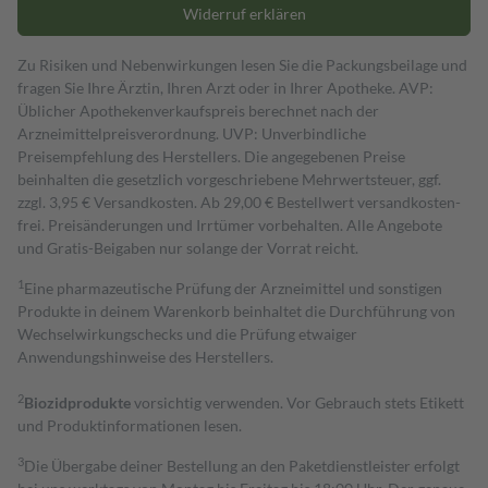
Widerruf erklären
Zu Risiken und Nebenwirkungen lesen Sie die Packungsbeilage und
fragen Sie Ihre Ärztin, Ihren Arzt oder in Ihrer Apotheke. AVP:
Üblicher Apothekenverkaufspreis berechnet nach der
Arzneimittelpreisverordnung. UVP: Unverbindliche
Preisempfehlung des Herstellers. Die angegebenen Preise
beinhalten die gesetzlich vorgeschriebene Mehrwertsteuer, ggf.
zzgl. 3,95 € Versandkosten. Ab 29,00 € Bestell­wert versand­kosten­
frei. Preisänderungen und Irrtümer vorbehalten. Alle Angebote
und Gratis-Beigaben nur solange der Vorrat reicht.
1
Eine pharmazeutische Prüfung der Arzneimittel und sonstigen
Produkte in deinem Warenkorb beinhaltet die Durchführung von
Wechselwirkungschecks und die Prüfung etwaiger
Anwendungshinweise des Herstellers.
2
Biozidprodukte
vorsichtig verwenden. Vor Gebrauch stets Etikett
und Produktinformationen lesen.
3
Die Übergabe deiner Bestellung an den Paketdienstleister erfolgt