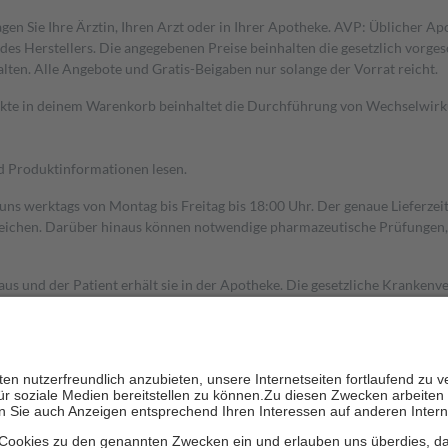
gen Sie Ihre Ärztin, Ihren Arzt oder in Ihrer Apotheke. AVP: Üblicher A
s Herstellers. Die angegebenen Preise beinhalten die gesetzlich vorgesc
alten. Alle Angebote und Gratis-Beigaben nur solange der Vorrat reicht.
dukte in deinem Warenkorb beinhaltet die Durchführung von Wechselwir
nd Produktinformationen lesen.
 uns werktags von Montag bis Freitag bis 18:00 Uhr. Der genaue Lieferze
ichen. Darüber hinaus können notwendige pharmazeutische Prüfungen, die
aus und der Patient erhält sie in der Apotheke. Die gesetzliche Krankenv
ent des Abgabepreises,
mindestens
jedoch
fünf Euro
und
höchstens zehn 
zehn Prozent der Kosten sowie zehn Euro je Verordnung.
rken und die besondere Stellung der Familie zu unterstützen, fallen
kein
 Ausnahme der Fahrkosten