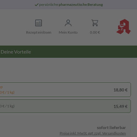
persönliche
pharmazeutische Beratung
Rezept einlösen
Mein Konto
0,00 €
Deine Vorteile
pp
18,80 €
 € / 1 kg)
15,49 €
 € / 1 kg)
sofort lieferbar
Preise inkl. MwSt. ggf. zzgl. Versandkosten