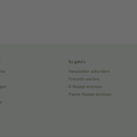
e
So geht's
nto
Newsletter anfordern
Freunde werben
gen
E-Rezept einlösen
Papier Rezept einlösen
g