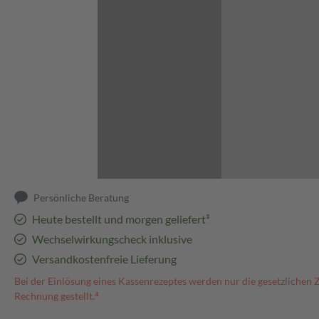
Abbildung kann abweichen
Persönliche Beratung
Heute bestellt und morgen geliefert³
Wechselwirkungscheck inklusive
Versandkostenfreie Lieferung
Bei der Einlösung eines Kassenrezeptes werden nur die gesetzlichen 
Rechnung gestellt.⁴