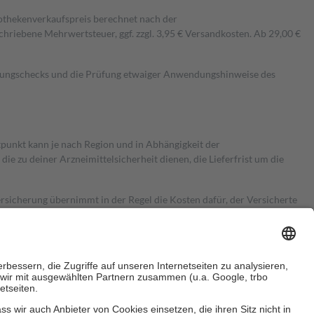
pothekenverkaufspreis berechnet nach der
hriebene Mehrwertsteuer, ggf. zzgl. 3,95 € Versandkosten. Ab 29,00 €
kungschecks und die Prüfung etwaiger Anwendungshinweise des
itpunkt kann je nach Region und in Abhängigkeit der
 zu deiner Arzneimittelsicherheit dienen, die Lieferfrist um die
ersicherung übernimmt in der Regel die Kosten dafür, der Versicherte
Euro.
Es sind jedoch nie mehr als die tatsächlichen Kosten der Leistung
e Zuzahlungen
an bei: