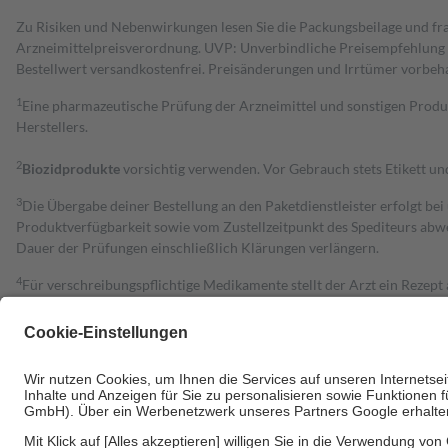
Zu Risiken und Nebenwirkungen lesen Sie die Packungsbeilage und fra
Arzneimittelpreisverordnung. UVP: Unverbindliche Preisempfehlung de
Bestell­wert versand­kosten­frei. Preisänderungen und Irrtümer vorbeh
1
Eine pharmazeutische Prüfung der Arzneimittel und sonstigen Pro
Herstellers.
2
Biozidprodukte
vorsichtig verwenden. Vor Gebrauch stets Etikett u
3
Die Übergabe deiner Bestellung an den Paketdienstleister erfolgt bei
Produktverfügbarkeit sowie vom Zustellzeitpunkt des Spediteurs abwe
Dauer der Prüfungen einschließlich Klärungen verlängern.
4
Für verschreibungspflichtige Medikamente stellt der Arzt ein Rezept 
trägt einen Teil davon als Zuzahlung mit.
Grundsätzlich leisten Mitglieder Zuzahlungen in Höhe von zehn Proz
zu entrichten.
Diese Regeln gelten grundsätzlich auch für Online-Apotheken.
Bei Heilmitteln und häuslicher Krankenpflege beträgt die Zuzahlung 
Um das Engagement der Versicherten für ihre eigene Gesundheit zu stä
• Kindern und Jugendlichen bis zum vollendeten 18. Lebensjahr mit