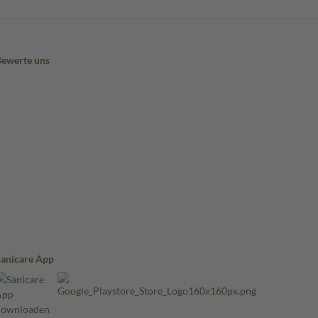
Bewerte uns
Sanicare App