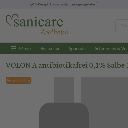
3
E-Rezept:
Heute bestellt,
morgen geliefert
Menü
Bestseller
Sparsets
Schmerzen & Ver
VOLON A antibiotikafrei 0,1% Salbe 
Rezeptpflichtig