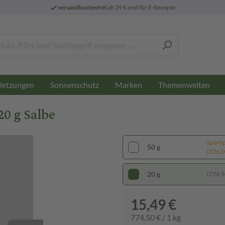
versandkostenfrei
ab 29 € und für E-Rezepte
letzungen
Sonnenschutz
Marken
Themenwelten
20 g Salbe
Sparti
50 g
(376,00
20 g
(774,50
15,49 €
774,50 € / 1 kg