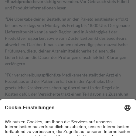
2
Biozidprodukte
vorsichtig verwenden. Vor Gebrauch stets Etikett
und Produktinformationen lesen.
3
Die Übergabe deiner Bestellung an den Paketdienstleister erfolgt
bei uns werktags von Montag bis Freitag bis 18:00 Uhr. Der genaue
Lieferzeitpunkt kann je nach Region und in Abhängigkeit der
Produktverfügbarkeit sowie vom Zustellzeitpunkt des Spediteurs
abweichen. Darüber hinaus können notwendige pharmazeutische
Prüfungen, die zu deiner Arzneimittelsicherheit dienen, die
Lieferfrist um die Dauer der Prüfungen einschließlich Klärungen
verlängern.
4
Für verschreibungspflichtige Medikamente stellt der Arzt ein
Rezept aus und der Patient erhält sie in der Apotheke. Die
gesetzliche Krankenversicherung übernimmt in der Regel die
Kosten dafür, der Versicherte trägt einen Teil davon als Zuzahlung
mit.
Grundsätzlich leisten Mitglieder Zuzahlungen in Höhe von zehn
Prozent des Abgabepreises,
mindestens
jedoch
fünf Euro
und
höchstens zehn Euro.
Es sind jedoch nie mehr als die tatsächlichen
Kosten der Leistung zu entrichten.
Diese Regeln gelten grundsätzlich auch für Online-Apotheken.