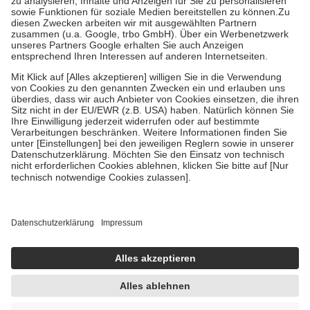
Bei Heilmitteln und häuslicher Krankenpflege beträgt die
Zuzahlung zehn Prozent der Kosten sowie zehn Euro je
Verordnung.
Um das Engagement der Versicherten für ihre eigene Gesundheit zu
stärken und die besondere Stellung der Familie zu unterstützen,
fallen
keine Zuzahlungen
an bei:
• Kindern und Jugendlichen bis zum vollendeten 18. Lebensjahr
mit Ausnahme der Fahrkosten
• Untersuchungen zur Vorsorge und Früherkennung, die von der
GKV getragen werden
• empfohlenen Schutzimpfungen
• Harn- und Blutteststreifen
Wir nutzen Trusted Shops als unabhängigen Dienstleister für die
Einholung von Bewertungen. Trusted Shops hat Maßnahmen
getroffen, um sicherzustellen, dass es sich um echte Bewertungen
handelt. Mehr Informationen findest du hier:
https://help.etrusted.com/hc/de/articles/4419944605341
Einige Bilder und Inhalte wurden unter Zuhilfenahme künstlicher
Intelligenz erstellt.