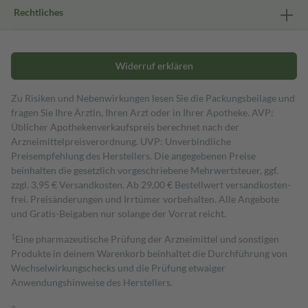
Rechtliches
Widerruf erklären
Zu Risiken und Nebenwirkungen lesen Sie die Packungsbeilage und
fragen Sie Ihre Ärztin, Ihren Arzt oder in Ihrer Apotheke. AVP:
Üblicher Apothekenverkaufspreis berechnet nach der
Arzneimittelpreisverordnung. UVP: Unverbindliche
Preisempfehlung des Herstellers. Die angegebenen Preise
beinhalten die gesetzlich vorgeschriebene Mehrwertsteuer, ggf.
zzgl. 3,95 € Versandkosten. Ab 29,00 € Bestell­wert versand­kosten­
frei. Preisänderungen und Irrtümer vorbehalten. Alle Angebote
und Gratis-Beigaben nur solange der Vorrat reicht.
1
Eine pharmazeutische Prüfung der Arzneimittel und sonstigen
Produkte in deinem Warenkorb beinhaltet die Durchführung von
Wechselwirkungschecks und die Prüfung etwaiger
Anwendungshinweise des Herstellers.