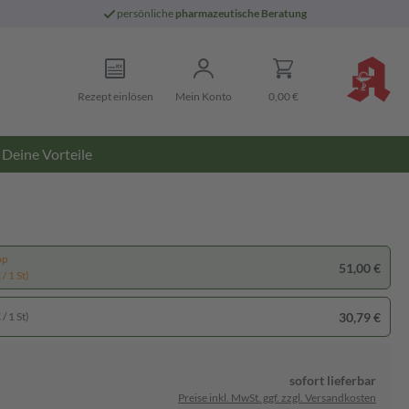
persönliche
pharmazeutische Beratung
Rezept einlösen
Mein Konto
0,00 €
Deine Vorteile
pp
51,00 €
/ 1 St)
30,79 €
/ 1 St)
sofort lieferbar
Preise inkl. MwSt. ggf. zzgl. Versandkosten