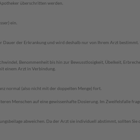
 Apotheker überschritten werden.
ser) ein.
r Dauer der Erkrankung und wird deshalb nur von Ihrem Arzt bestimmt.
chwindel, Benommenheit bis hin zur Bewusstlosigkeit, Übelkeit, Erbrec
it einem Arzt in Verbindung.
z normal (also nicht mit der doppelten Menge) fort.
d älteren Menschen auf eine gewissenhafte Dosierung. Im Zweifelsfalle f
gsbeilage abweichen. Da der Arzt sie individuell abstimmt, sollten Si