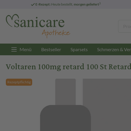
3
E-Rezept:
Heute bestellt,
morgen geliefert
Menü
Bestseller
Sparsets
Schmerzen & Ver
Voltaren 100mg retard 100 St Retar
Rezeptpflichtig