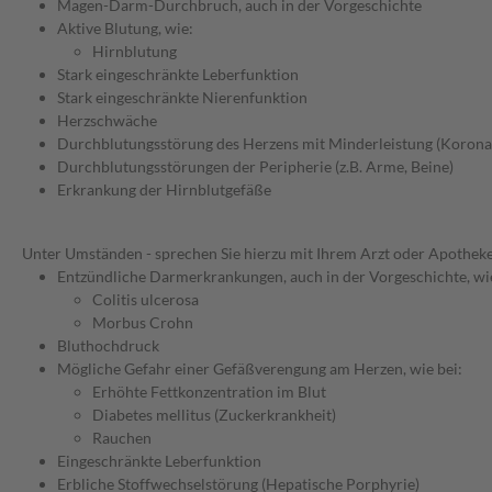
Magen-Darm-Durchbruch, auch in der Vorgeschichte
Aktive Blutung, wie:
Hirnblutung
Stark eingeschränkte Leberfunktion
Stark eingeschränkte Nierenfunktion
Herzschwäche
Durchblutungsstörung des Herzens mit Minderleistung (Korona
Durchblutungsstörungen der Peripherie (z.B. Arme, Beine)
Erkrankung der Hirnblutgefäße
Unter Umständen - sprechen Sie hierzu mit Ihrem Arzt oder Apotheke
Entzündliche Darmerkrankungen, auch in der Vorgeschichte, wi
Colitis ulcerosa
Morbus Crohn
Bluthochdruck
Mögliche Gefahr einer Gefäßverengung am Herzen, wie bei:
Erhöhte Fettkonzentration im Blut
Diabetes mellitus (Zuckerkrankheit)
Rauchen
Eingeschränkte Leberfunktion
Erbliche Stoffwechselstörung (Hepatische Porphyrie)