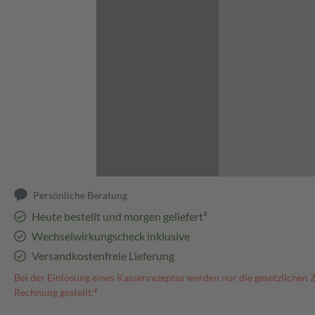
Abbildung kann abweichen
Persönliche Beratung
Heute bestellt und morgen geliefert³
Wechselwirkungscheck inklusive
Versandkostenfreie Lieferung
Bei der Einlösung eines Kassenrezeptes werden nur die gesetzlichen 
Rechnung gestellt.⁴