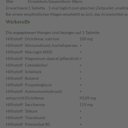
Wer
Einzeldosis
Gesamtdosis
Wann
Erwachsene
1 Tablette
1-mal täglich
zum gleichen Zeitpunkt, unabhä
Bei einem empfindlichen Magen empfiehlt es sich, das Arzneimittel 
Wirkstoffe
Die angegebenen Mengen sind bezogen auf 1 Tablette
Hilfsstoff
Diclofenac natrium
100 mg
Hilfsstoff
Siliciumdioxid, hochdisperses
+
Hilfsstoff
Macrogol 8000
+
Hilfsstoff
Magnesium stearat (pflanzlich)
+
Hilfsstoff
Cetylalkohol
+
Hilfsstoff
Schellack
+
Hilfsstoff
Butanol
+
Hilfsstoff
Propylenglycol
+
Hilfsstoff
Ammoniumhydroxid
+
entspricht
Diclofenac
93,09 mg
Hilfsstoff
Saccharose
119 mg
Hilfsstoff
Talkum
+
Hilfsstoff
Titandioxid
+
Hilfsstoff
Polysorbat 80
+