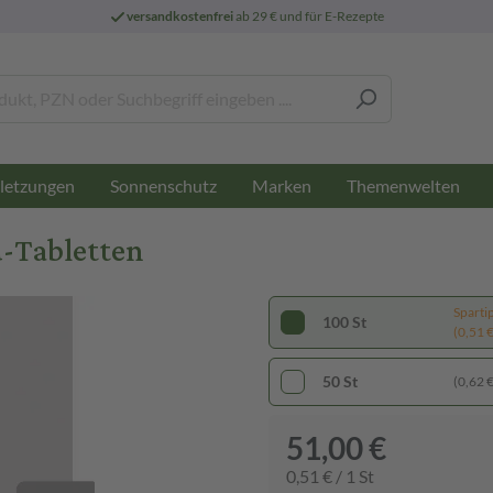
versandkostenfrei
ab 29 € und für E-Rezepte
letzungen
Sonnenschutz
Marken
Themenwelten
d-Tabletten
Sparti
100 St
(0,51 € 
50 St
(0,62 € 
51,00 €
0,51 € / 1 St