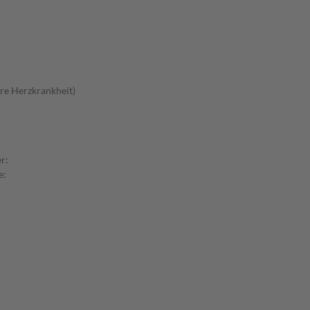
re Herzkrankheit)
r:
e: