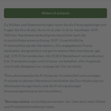
Widerruf erklären
Zu Risiken und Nebenwirkungen lesen Sie die Packungsbeilage und
fragen Sie Ihre Ärztin, Ihren Arzt oder in Ihrer Apotheke. AVP:
Üblicher Apothekenverkaufspreis berechnet nach der
Arzneimittelpreisverordnung. UVP: Unverbindliche
Preisempfehlung des Herstellers. Die angegebenen Preise
beinhalten die gesetzlich vorgeschriebene Mehrwertsteuer, ggf.
zzgl. 3,95 € Versandkosten. Ab 29,00 € Bestell­wert versand­kosten­
frei. Preisänderungen und Irrtümer vorbehalten. Alle Angebote
und Gratis-Beigaben nur solange der Vorrat reicht.
1
Eine pharmazeutische Prüfung der Arzneimittel und sonstigen
Produkte in deinem Warenkorb beinhaltet die Durchführung von
Wechselwirkungschecks und die Prüfung etwaiger
Anwendungshinweise des Herstellers.
2
Biozidprodukte
vorsichtig verwenden. Vor Gebrauch stets Etikett
und Produktinformationen lesen.