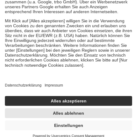
Verordnung.
Um das Engagement der Versicherten für ihre eigene Gesundheit zu
stärken und die besondere Stellung der Familie zu unterstützen,
fallen
keine Zuzahlungen
an bei:
• Kindern und Jugendlichen bis zum vollendeten 18. Lebensjahr
mit Ausnahme der Fahrkosten
• Untersuchungen zur Vorsorge und Früherkennung, die von der
GKV getragen werden
• empfohlenen Schutzimpfungen
• Harn- und Blutteststreifen
Wir nutzen Trusted Shops als unabhängigen Dienstleister für die
Einholung von Bewertungen. Trusted Shops hat Maßnahmen
getroffen, um sicherzustellen, dass es sich um echte Bewertungen
handelt. Mehr Informationen findest du hier:
https://help.etrusted.com/hc/de/articles/4419944605341
Einige Bilder und Inhalte wurden unter Zuhilfenahme künstlicher
Intelligenz erstellt.