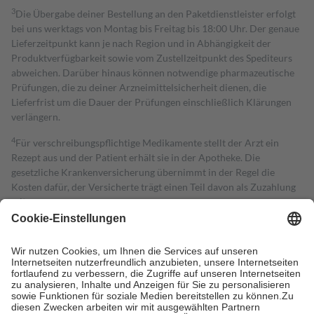
3
Die Übergabe deiner Bestellung an den Paketdienstleister erfolgt
bei uns werktags von Montag bis Freitag bis 18:00 Uhr. Der genaue
Lieferzeitpunkt kann je nach Region und in Abhängigkeit der
Produktverfügbarkeit sowie vom Zustellzeitpunkt des Spediteurs
abweichen. Darüber hinaus können notwendige pharmazeutische
Prüfungen, die zu deiner Arzneimittelsicherheit dienen, die
Lieferfrist um die Dauer der Prüfungen einschließlich Klärungen
verlängern.
4
Für verschreibungspflichtige Medikamente stellt der Arzt ein
Rezept aus und der Patient erhält sie in der Apotheke. Die
gesetzliche Krankenversicherung übernimmt in der Regel die
Kosten dafür, der Versicherte trägt einen Teil davon als Zuzahlung
mit.
Grundsätzlich leisten Mitglieder Zuzahlungen in Höhe von zehn
Prozent des Abgabepreises,
mindestens
jedoch
fünf Euro
und
höchstens zehn Euro.
Es sind jedoch nie mehr als die tatsächlichen
Kosten der Leistung zu entrichten.
Diese Regeln gelten grundsätzlich auch für Online-Apotheken.
Bei Heilmitteln und häuslicher Krankenpflege beträgt die
Zuzahlung zehn Prozent der Kosten sowie zehn Euro je