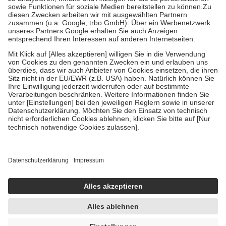
Bei Heilmitteln und häuslicher Krankenpflege beträgt die
Zuzahlung zehn Prozent der Kosten sowie zehn Euro je
Verordnung.
Um das Engagement der Versicherten für ihre eigene Gesundheit zu
stärken und die besondere Stellung der Familie zu unterstützen,
fallen
keine Zuzahlungen
an bei:
• Kindern und Jugendlichen bis zum vollendeten 18. Lebensjahr
mit Ausnahme der Fahrkosten
• Untersuchungen zur Vorsorge und Früherkennung, die von der
GKV getragen werden
• empfohlenen Schutzimpfungen
• Harn- und Blutteststreifen
Wir nutzen Trusted Shops als unabhängigen Dienstleister für die
Einholung von Bewertungen. Trusted Shops hat Maßnahmen
getroffen, um sicherzustellen, dass es sich um echte Bewertungen
handelt. Mehr Informationen findest du hier:
https://help.etrusted.com/hc/de/articles/4419944605341
Einige Bilder und Inhalte wurden unter Zuhilfenahme künstlicher
Intelligenz erstellt.