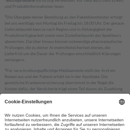
Biozidprodukte
vorsichtig verwenden. Vor Gebrauch stets Etikett
und Produktinformationen lesen.
3
Die Übergabe deiner Bestellung an den Paketdienstleister erfolgt
bei uns werktags von Montag bis Freitag bis 18:00 Uhr. Der genaue
Lieferzeitpunkt kann je nach Region und in Abhängigkeit der
Produktverfügbarkeit sowie vom Zustellzeitpunkt des Spediteurs
abweichen. Darüber hinaus können notwendige pharmazeutische
Prüfungen, die zu deiner Arzneimittelsicherheit dienen, die
Lieferfrist um die Dauer der Prüfungen einschließlich Klärungen
verlängern.
4
Für verschreibungspflichtige Medikamente stellt der Arzt ein
Rezept aus und der Patient erhält sie in der Apotheke. Die
gesetzliche Krankenversicherung übernimmt in der Regel die
Kosten dafür, der Versicherte trägt einen Teil davon als Zuzahlung
mit.
Grundsätzlich leisten Mitglieder Zuzahlungen in Höhe von zehn
Prozent des Abgabepreises,
mindestens
jedoch
fünf Euro
und
höchstens zehn Euro.
Es sind jedoch nie mehr als die tatsächlichen
Kosten der Leistung zu entrichten.
Diese Regeln gelten grundsätzlich auch für Online-Apotheken.