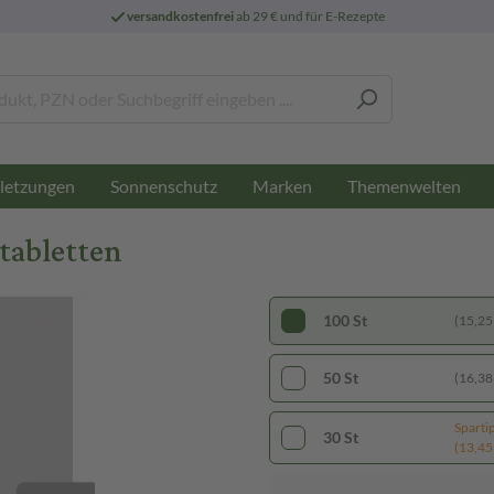
versandkostenfrei
ab 29 € und für E-Rezepte
letzungen
Sonnenschutz
Marken
Themenwelten
tabletten
100 St
(15,25 
50 St
(16,38 
Sparti
30 St
(13,45 