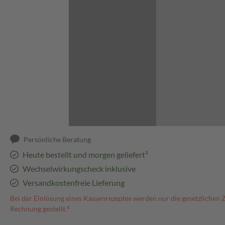
Abbildung kann abweichen
Persönliche Beratung
Heute bestellt und morgen geliefert³
Wechselwirkungscheck inklusive
Versandkostenfreie Lieferung
Bei der Einlösung eines Kassenrezeptes werden nur die gesetzlichen 
Rechnung gestellt.⁴