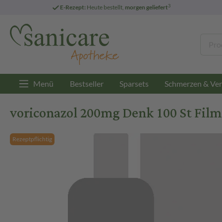
3
E-Rezept:
Heute bestellt,
morgen geliefert
Menü
Bestseller
Sparsets
Schmerzen & Ver
voriconazol 200mg Denk 100 St Film
Rezeptpflichtig