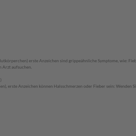
utkörperchen) erste Anzeichen sind grippeähnliche Symptome, wie: Fieb
n Arzt aufsuchen.
)
), erste Anzeichen können Halsschmerzen oder Fieber sein: Wenden Sie s