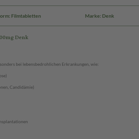
orm: Filmtabletten
Marke: Denk
 200mg Denk
esonders bei lebensbedrohlichen Erkrankungen, wie:
ose)
ionen, Candidämie)
nsplantationen