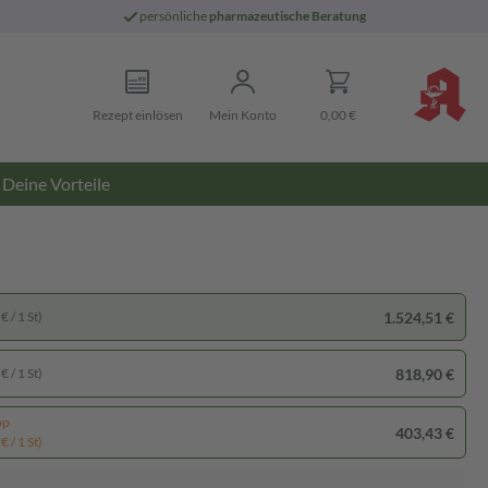
persönliche
pharmazeutische Beratung
Rezept einlösen
Mein Konto
0,00 €
Deine Vorteile
1.524,51 €
€ / 1 St)
818,90 €
€ / 1 St)
pp
403,43 €
€ / 1 St)