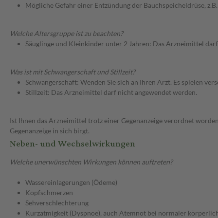
Mögliche Gefahr einer Entzündung der Bauchspeicheldrüse, z.B
Welche Altersgruppe ist zu beachten?
Säuglinge und Kleinkinder unter 2 Jahren: Das Arzneimittel dar
Was ist mit Schwangerschaft und Stillzeit?
Schwangerschaft: Wenden Sie sich an Ihren Arzt. Es spielen ve
Stillzeit: Das Arzneimittel darf nicht angewendet werden.
Ist Ihnen das Arzneimittel trotz einer Gegenanzeige verordnet worden
Gegenanzeige in sich birgt.
Neben- und Wechselwirkungen
Welche unerwünschten Wirkungen können auftreten?
Wassereinlagerungen (Ödeme)
Kopfschmerzen
Sehverschlechterung
Kurzatmigkeit (Dyspnoe), auch Atemnot bei normaler körperlic