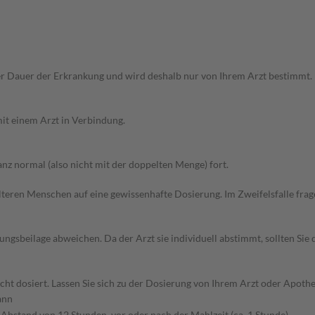
r Dauer der Erkrankung und wird deshalb nur von Ihrem Arzt bestimmt.
it einem Arzt in Verbindung.
z normal (also nicht mit der doppelten Menge) fort.
d älteren Menschen auf eine gewissenhafte Dosierung. Im Zweifelsfalle f
gsbeilage abweichen. Da der Arzt sie individuell abstimmt, sollten Si
t dosiert. Lassen Sie sich zu der Dosierung von Ihrem Arzt oder Apothe
nn
 Abstand von 12 Stunden, vor oder nach der Mahlzeit (ca. 1 Stunde)