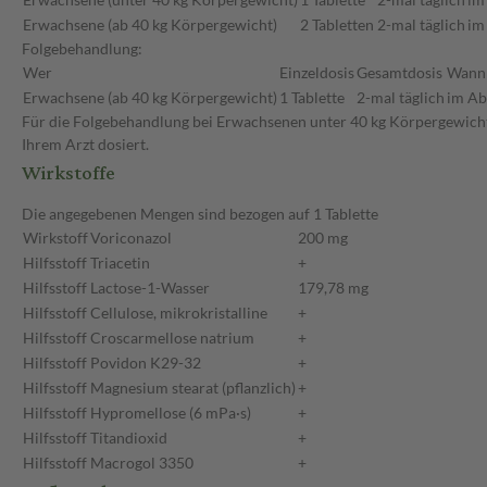
Erwachsene (ab 40 kg Körpergewicht)
2 Tabletten
2-mal täglich
im
Folgebehandlung:
Wer
Einzeldosis
Gesamtdosis
Wann
Erwachsene (ab 40 kg Körpergewicht)
1 Tablette
2-mal täglich
im Ab
Für die Folgebehandlung bei Erwachsenen unter 40 kg Körpergewicht 
Ihrem Arzt dosiert.
Wirkstoffe
Die angegebenen Mengen sind bezogen auf 1 Tablette
Wirkstoff
Voriconazol
200 mg
Hilfsstoff
Triacetin
+
Hilfsstoff
Lactose-1-Wasser
179,78 mg
Hilfsstoff
Cellulose, mikrokristalline
+
Hilfsstoff
Croscarmellose natrium
+
Hilfsstoff
Povidon K29-32
+
Hilfsstoff
Magnesium stearat (pflanzlich)
+
Hilfsstoff
Hypromellose (6 mPa·s)
+
Hilfsstoff
Titandioxid
+
Hilfsstoff
Macrogol 3350
+