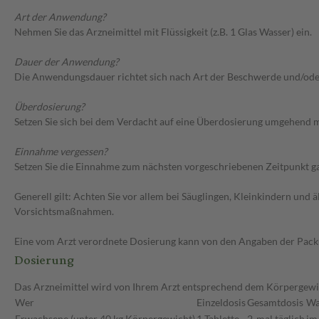
Art der Anwendung?
Nehmen Sie das Arzneimittel mit Flüssigkeit (z.B. 1 Glas Wasser) ein.
Dauer der Anwendung?
Die Anwendungsdauer richtet sich nach Art der Beschwerde und/ode
Überdosierung?
Setzen Sie sich bei dem Verdacht auf eine Überdosierung umgehend m
Einnahme vergessen?
Setzen Sie die Einnahme zum nächsten vorgeschriebenen Zeitpunkt gan
Generell gilt: Achten Sie vor allem bei Säuglingen, Kleinkindern un
Vorsichtsmaßnahmen.
Eine vom Arzt verordnete Dosierung kann von den Angaben der Packun
Dosierung
Das Arzneimittel wird von Ihrem Arzt entsprechend dem Körpergewich
Wer
Einzeldosis
Gesamtdosis
Wa
Erwachsene (unter 40 kg Körpergewicht)
1 Tablette
2-mal täglich
im