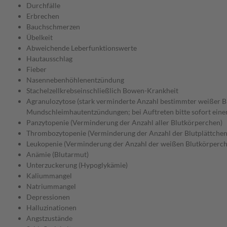
Durchfälle
Erbrechen
Bauchschmerzen
Übelkeit
Abweichende Leberfunktionswerte
Hautausschlag
Fieber
Nasennebenhöhlenentzündung
Stachelzellkrebseinschließlich Bowen-Krankheit
Agranulozytose (stark verminderte Anzahl bestimmter weißer Bl
Mundschleimhautentzündungen; bei Auftreten bitte sofort eine
Panzytopenie (Verminderung der Anzahl aller Blutkörperchen)
Thrombozytopenie (Verminderung der Anzahl der Blutplättchen
Leukopenie (Verminderung der Anzahl der weißen Blutkörperchen
Anämie (Blutarmut)
Unterzuckerung (Hypoglykämie)
Kaliummangel
Natriummangel
Depressionen
Halluzinationen
Angstzustände