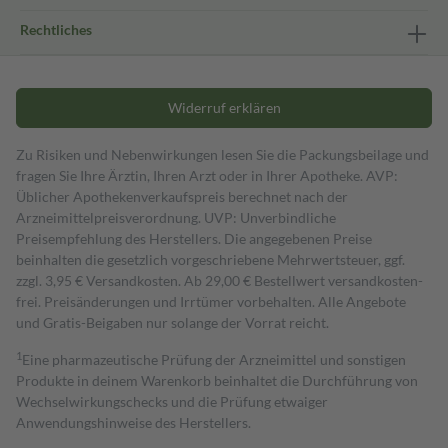
Rechtliches
Widerruf erklären
Zu Risiken und Nebenwirkungen lesen Sie die Packungsbeilage und
fragen Sie Ihre Ärztin, Ihren Arzt oder in Ihrer Apotheke. AVP:
Üblicher Apothekenverkaufspreis berechnet nach der
Arzneimittelpreisverordnung. UVP: Unverbindliche
Preisempfehlung des Herstellers. Die angegebenen Preise
beinhalten die gesetzlich vorgeschriebene Mehrwertsteuer, ggf.
zzgl. 3,95 € Versandkosten. Ab 29,00 € Bestell­wert versand­kosten­
frei. Preisänderungen und Irrtümer vorbehalten. Alle Angebote
und Gratis-Beigaben nur solange der Vorrat reicht.
1
Eine pharmazeutische Prüfung der Arzneimittel und sonstigen
Produkte in deinem Warenkorb beinhaltet die Durchführung von
Wechselwirkungschecks und die Prüfung etwaiger
Anwendungshinweise des Herstellers.