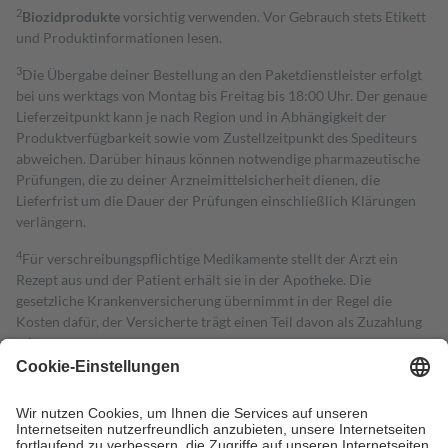
2
Biozidprodukte
vorsichtig verwenden. Vor Gebrauch stets Etikett
und Produktinformationen lesen.
3
Die Übergabe deiner Bestellung an den Paketdienstleister erfolgt
bei uns werktags von Montag bis Freitag bis 18:00 Uhr. Der genaue
Lieferzeitpunkt kann je nach Region und in Abhängigkeit der
Produktverfügbarkeit sowie vom Zustellzeitpunkt des Spediteurs
abweichen. Darüber hinaus können notwendige pharmazeutische
Prüfungen, die zu deiner Arzneimittelsicherheit dienen, die
Lieferfrist um die Dauer der Prüfungen einschließlich Klärungen
verlängern.
4
Für verschreibungspflichtige Medikamente stellt der Arzt ein
Rezept aus und der Patient erhält sie in der Apotheke. Die
gesetzliche Krankenversicherung übernimmt in der Regel die
Kosten dafür, der Versicherte trägt einen Teil davon als Zuzahlung
mit.
Grundsätzlich leisten Mitglieder Zuzahlungen in Höhe von zehn
Prozent des Abgabepreises,
mindestens
jedoch
fünf Euro
und
höchstens zehn Euro.
Es sind jedoch nie mehr als die tatsächlichen
Kosten der Leistung zu entrichten.
Diese Regeln gelten grundsätzlich auch für Online-Apotheken.