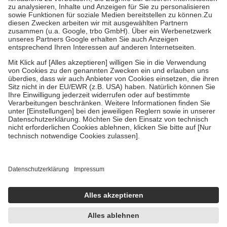
Bei Heilmitteln und häuslicher Krankenpflege beträgt die
Zuzahlung zehn Prozent der Kosten sowie zehn Euro je
Verordnung.
Um das Engagement der Versicherten für ihre eigene Gesundheit zu
stärken und die besondere Stellung der Familie zu unterstützen,
fallen
keine Zuzahlungen
an bei:
• Kindern und Jugendlichen bis zum vollendeten 18. Lebensjahr
mit Ausnahme der Fahrkosten
• Untersuchungen zur Vorsorge und Früherkennung, die von der
GKV getragen werden
• empfohlenen Schutzimpfungen
• Harn- und Blutteststreifen
Wir nutzen Trusted Shops als unabhängigen Dienstleister für die
Einholung von Bewertungen. Trusted Shops hat Maßnahmen
getroffen, um sicherzustellen, dass es sich um echte Bewertungen
handelt. Mehr Informationen findest du hier:
https://help.etrusted.com/hc/de/articles/4419944605341
Einige Bilder und Inhalte wurden unter Zuhilfenahme künstlicher
Intelligenz erstellt.