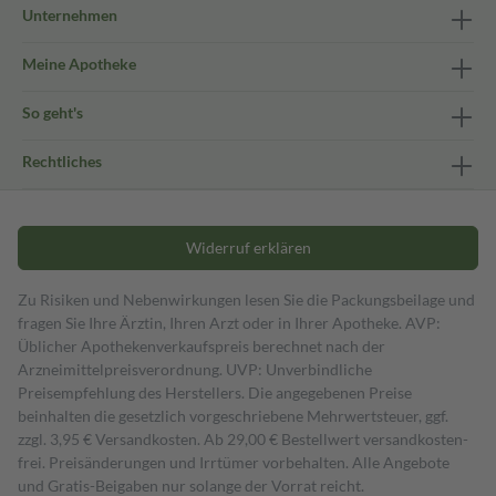
Unternehmen
Meine Apotheke
So geht's
Rechtliches
Widerruf erklären
Zu Risiken und Nebenwirkungen lesen Sie die Packungsbeilage und
fragen Sie Ihre Ärztin, Ihren Arzt oder in Ihrer Apotheke. AVP:
Üblicher Apothekenverkaufspreis berechnet nach der
Arzneimittelpreisverordnung. UVP: Unverbindliche
Preisempfehlung des Herstellers. Die angegebenen Preise
beinhalten die gesetzlich vorgeschriebene Mehrwertsteuer, ggf.
zzgl. 3,95 € Versandkosten. Ab 29,00 € Bestell­wert versand­kosten­
frei. Preisänderungen und Irrtümer vorbehalten. Alle Angebote
und Gratis-Beigaben nur solange der Vorrat reicht.