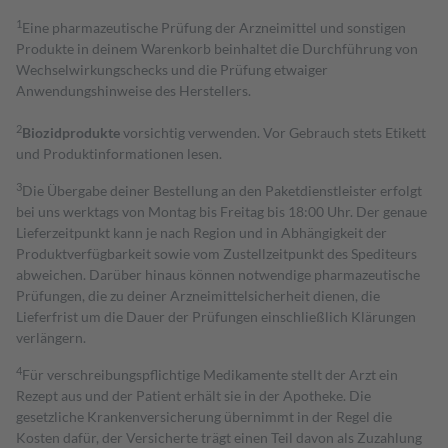
1
Eine pharmazeutische Prüfung der Arzneimittel und sonstigen
Produkte in deinem Warenkorb beinhaltet die Durchführung von
Wechselwirkungschecks und die Prüfung etwaiger
Anwendungshinweise des Herstellers.
2
Biozidprodukte
vorsichtig verwenden. Vor Gebrauch stets Etikett
und Produktinformationen lesen.
3
Die Übergabe deiner Bestellung an den Paketdienstleister erfolgt
bei uns werktags von Montag bis Freitag bis 18:00 Uhr. Der genaue
Lieferzeitpunkt kann je nach Region und in Abhängigkeit der
Produktverfügbarkeit sowie vom Zustellzeitpunkt des Spediteurs
abweichen. Darüber hinaus können notwendige pharmazeutische
Prüfungen, die zu deiner Arzneimittelsicherheit dienen, die
Lieferfrist um die Dauer der Prüfungen einschließlich Klärungen
verlängern.
4
Für verschreibungspflichtige Medikamente stellt der Arzt ein
Rezept aus und der Patient erhält sie in der Apotheke. Die
gesetzliche Krankenversicherung übernimmt in der Regel die
Kosten dafür, der Versicherte trägt einen Teil davon als Zuzahlung