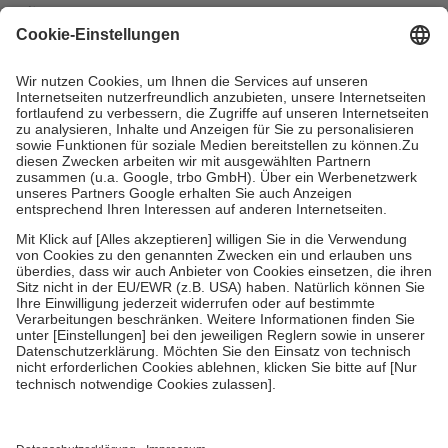
mit.
Grundsätzlich leisten Mitglieder Zuzahlungen in Höhe von zehn
Prozent des Abgabepreises,
mindestens
jedoch
fünf Euro
und
höchstens zehn Euro.
Es sind jedoch nie mehr als die tatsächlichen
Kosten der Leistung zu entrichten.
Diese Regeln gelten grundsätzlich auch für Online-Apotheken.
Bei Heilmitteln und häuslicher Krankenpflege beträgt die
Zuzahlung zehn Prozent der Kosten sowie zehn Euro je
Verordnung.
Um das Engagement der Versicherten für ihre eigene Gesundheit zu
stärken und die besondere Stellung der Familie zu unterstützen,
fallen
keine Zuzahlungen
an bei:
• Kindern und Jugendlichen bis zum vollendeten 18. Lebensjahr
mit Ausnahme der Fahrkosten
• Untersuchungen zur Vorsorge und Früherkennung, die von der
GKV getragen werden
• empfohlenen Schutzimpfungen
• Harn- und Blutteststreifen
Wir nutzen Trusted Shops als unabhängigen Dienstleister für die
Einholung von Bewertungen. Trusted Shops hat Maßnahmen
getroffen, um sicherzustellen, dass es sich um echte Bewertungen