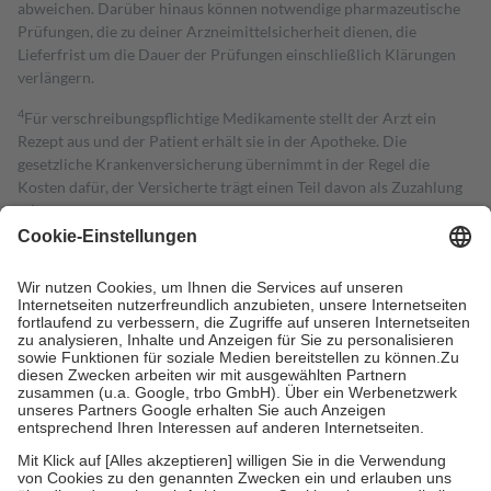
abweichen. Darüber hinaus können notwendige pharmazeutische
Prüfungen, die zu deiner Arzneimittelsicherheit dienen, die
Lieferfrist um die Dauer der Prüfungen einschließlich Klärungen
verlängern.
4
Für verschreibungspflichtige Medikamente stellt der Arzt ein
Rezept aus und der Patient erhält sie in der Apotheke. Die
gesetzliche Krankenversicherung übernimmt in der Regel die
Kosten dafür, der Versicherte trägt einen Teil davon als Zuzahlung
mit.
Grundsätzlich leisten Mitglieder Zuzahlungen in Höhe von zehn
Prozent des Abgabepreises,
mindestens
jedoch
fünf Euro
und
höchstens zehn Euro.
Es sind jedoch nie mehr als die tatsächlichen
Kosten der Leistung zu entrichten.
Diese Regeln gelten grundsätzlich auch für Online-Apotheken.
Bei Heilmitteln und häuslicher Krankenpflege beträgt die
Zuzahlung zehn Prozent der Kosten sowie zehn Euro je
Verordnung.
Um das Engagement der Versicherten für ihre eigene Gesundheit zu
stärken und die besondere Stellung der Familie zu unterstützen,
fallen
keine Zuzahlungen
an bei:
• Kindern und Jugendlichen bis zum vollendeten 18. Lebensjahr