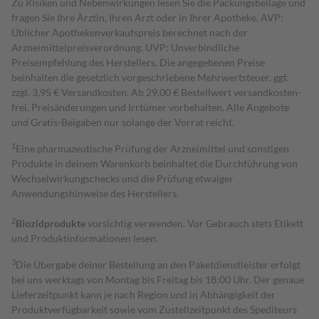
Zu Risiken und Nebenwirkungen lesen Sie die Packungsbeilage und
fragen Sie Ihre Ärztin, Ihren Arzt oder in Ihrer Apotheke. AVP:
Üblicher Apothekenverkaufspreis berechnet nach der
Arzneimittelpreisverordnung. UVP: Unverbindliche
Preisempfehlung des Herstellers. Die angegebenen Preise
beinhalten die gesetzlich vorgeschriebene Mehrwertsteuer, ggf.
zzgl. 3,95 € Versandkosten. Ab 29,00 € Bestell­wert versand­kosten­
frei. Preisänderungen und Irrtümer vorbehalten. Alle Angebote
und Gratis-Beigaben nur solange der Vorrat reicht.
1
Eine pharmazeutische Prüfung der Arzneimittel und sonstigen
Produkte in deinem Warenkorb beinhaltet die Durchführung von
Wechselwirkungschecks und die Prüfung etwaiger
Anwendungshinweise des Herstellers.
2
Biozidprodukte
vorsichtig verwenden. Vor Gebrauch stets Etikett
und Produktinformationen lesen.
3
Die Übergabe deiner Bestellung an den Paketdienstleister erfolgt
bei uns werktags von Montag bis Freitag bis 18:00 Uhr. Der genaue
Lieferzeitpunkt kann je nach Region und in Abhängigkeit der
Produktverfügbarkeit sowie vom Zustellzeitpunkt des Spediteurs