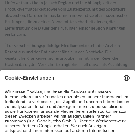
Lieferzeitpunkt kann je nach Region und in Abhängigkeit der
Produktverfügbarkeit sowie vom Zustellzeitpunkt des Spediteurs
abweichen. Darüber hinaus können notwendige pharmazeutische
Prüfungen, die zu deiner Arzneimittelsicherheit dienen, die
Lieferfrist um die Dauer der Prüfungen einschließlich Klärungen
verlängern.
4
Für verschreibungspflichtige Medikamente stellt der Arzt ein
Rezept aus und der Patient erhält sie in der Apotheke. Die
gesetzliche Krankenversicherung übernimmt in der Regel die
Kosten dafür, der Versicherte trägt einen Teil davon als Zuzahlung
mit.
Grundsätzlich leisten Mitglieder Zuzahlungen in Höhe von zehn
Prozent des Abgabepreises,
mindestens
jedoch
fünf Euro
und
höchstens zehn Euro.
Es sind jedoch nie mehr als die tatsächlichen
Kosten der Leistung zu entrichten.
Diese Regeln gelten grundsätzlich auch für Online-Apotheken.
Bei Heilmitteln und häuslicher Krankenpflege beträgt die
Zuzahlung zehn Prozent der Kosten sowie zehn Euro je
Verordnung.
Um das Engagement der Versicherten für ihre eigene Gesundheit zu
stärken und die besondere Stellung der Familie zu unterstützen,