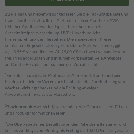
Zu Risiken und Nebenwirkungen lesen Sie die Packungsbeilage und
fragen Sie Ihre Ärztin, Ihren Arzt oder in Ihrer Apotheke. AVP:
Üblicher Apothekenverkaufspreis berechnet nach der
Arzneimittelpreisverordnung. UVP: Unverbindliche
Preisempfehlung des Herstellers. Die angegebenen Preise
beinhalten die gesetzlich vorgeschriebene Mehrwertsteuer, ggf.
zzgl. 3,95 € Versandkosten. Ab 29,00 € Bestell­wert versand­kosten­
frei. Preisänderungen und Irrtümer vorbehalten. Alle Angebote
und Gratis-Beigaben nur solange der Vorrat reicht.
1
Eine pharmazeutische Prüfung der Arzneimittel und sonstigen
Produkte in deinem Warenkorb beinhaltet die Durchführung von
Wechselwirkungschecks und die Prüfung etwaiger
Anwendungshinweise des Herstellers.
2
Biozidprodukte
vorsichtig verwenden. Vor Gebrauch stets Etikett
und Produktinformationen lesen.
3
Die Übergabe deiner Bestellung an den Paketdienstleister erfolgt
bei uns werktags von Montag bis Freitag bis 18:00 Uhr. Der genaue