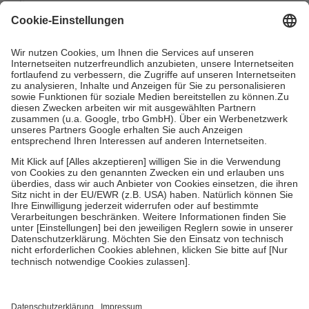
mit.
Grundsätzlich leisten Mitglieder Zuzahlungen in Höhe von zehn
Prozent des Abgabepreises,
mindestens
jedoch
fünf Euro
und
höchstens zehn Euro.
Es sind jedoch nie mehr als die tatsächlichen
Kosten der Leistung zu entrichten.
Diese Regeln gelten grundsätzlich auch für Online-Apotheken.
Bei Heilmitteln und häuslicher Krankenpflege beträgt die
Zuzahlung zehn Prozent der Kosten sowie zehn Euro je
Verordnung.
Um das Engagement der Versicherten für ihre eigene Gesundheit zu
stärken und die besondere Stellung der Familie zu unterstützen,
fallen
keine Zuzahlungen
an bei:
• Kindern und Jugendlichen bis zum vollendeten 18. Lebensjahr
mit Ausnahme der Fahrkosten
• Untersuchungen zur Vorsorge und Früherkennung, die von der
GKV getragen werden
• empfohlenen Schutzimpfungen
• Harn- und Blutteststreifen
Wir nutzen Trusted Shops als unabhängigen Dienstleister für die
Einholung von Bewertungen. Trusted Shops hat Maßnahmen
getroffen, um sicherzustellen, dass es sich um echte Bewertungen