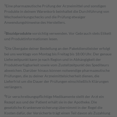
1
Eine pharmazeutische Prüfung der Arzneimittel und sonstigen
Produkte in deinem Warenkorb beinhaltet die Durchführung von
Wechselwirkungschecks und die Prüfung etwaiger
Anwendungshinweise des Herstellers.
2
Biozidprodukte
vorsichtig verwenden. Vor Gebrauch stets Etikett
und Produktinformationen lesen.
3
Die Übergabe deiner Bestellung an den Paketdienstleister erfolgt
bei uns werktags von Montag bis Freitag bis 18:00 Uhr. Der genaue
Lieferzeitpunkt kann je nach Region und in Abhängigkeit der
Produktverfügbarkeit sowie vom Zustellzeitpunkt des Spediteurs
abweichen. Darüber hinaus können notwendige pharmazeutische
Prüfungen, die zu deiner Arzneimittelsicherheit dienen, die
Lieferfrist um die Dauer der Prüfungen einschließlich Klärungen
verlängern.
4
Für verschreibungspflichtige Medikamente stellt der Arzt ein
Rezept aus und der Patient erhält sie in der Apotheke. Die
gesetzliche Krankenversicherung übernimmt in der Regel die
Kosten dafür, der Versicherte trägt einen Teil davon als Zuzahlung