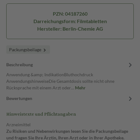
PZN: 04187260
Darreichungsform: Filmtabletten
Hersteller: Berlin-Chemie AG
Packungsbeilage
Beschreibung
Anwendung &amp; IndikationBluthochdruck
AnwendungshinweiseDie Gesamtdosis sollte nicht ohne
Rücksprache mit einem Arzt oder…
Mehr
Bewertungen
Hinweistexte und Pflichtangaben
Arzneimittel
Zu Risiken und Nebenwirkungen lesen Sie die Packungsbeilage
und fragen Sie Ihre Ärztin, Ihren Arzt oder in Ihrer Apotheke.