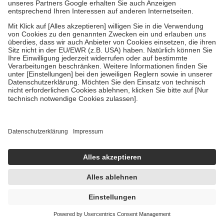
Um das Engagement der Versicherten für ihre eigene Gesundheit zu
stärken und die besondere Stellung der Familie zu unterstützen,
fallen
keine Zuzahlungen
an bei:
• Kindern und Jugendlichen bis zum vollendeten 18. Lebensjahr
mit Ausnahme der Fahrkosten
• Untersuchungen zur Vorsorge und Früherkennung, die von der
GKV getragen werden
• empfohlenen Schutzimpfungen
• Harn- und Blutteststreifen
Wir nutzen Trusted Shops als unabhängigen Dienstleister für die
Einholung von Bewertungen. Trusted Shops hat Maßnahmen
getroffen, um sicherzustellen, dass es sich um echte Bewertungen
handelt. Mehr Informationen findest du hier:
https://help.etrusted.com/hc/de/articles/4419944605341
Einige Bilder und Inhalte wurden unter Zuhilfenahme künstlicher
Intelligenz erstellt.