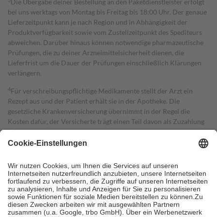
Die Übergabe deiner Bestellung an den Paketdienstleister erfolgt
bei uns werktags von Montag bis Freitag bis 18:00 Uhr. Der genaue
Lieferzeitpunkt kann je nach Region und in Abhängigkeit der
Produktverfügbarkeit sowie vom Zustellzeitpunkt des Spediteurs
abweichen. Darüber hinaus können notwendige pharmazeutische
Prüfungen, die zu deiner Arzneimittelsicherheit dienen, die
Lieferfrist um die Dauer der Prüfungen einschließlich Klärungen
verlängern.
4
Für verschreibungspflichtige Medikamente stellt der Arzt ein
Rezept aus und der Patient erhält sie in der Apotheke. Die
gesetzliche Krankenversicherung übernimmt in der Regel die
Kosten dafür, der Versicherte trägt einen Teil davon als Zuzahlung
mit.
Grundsätzlich leisten Mitglieder Zuzahlungen in Höhe von zehn
Prozent des Abgabepreises,
mindestens
jedoch
fünf Euro
und
höchstens zehn Euro.
Es sind jedoch nie mehr als die tatsächlichen
Kosten der Leistung zu entrichten.
Diese Regeln gelten grundsätzlich auch für Online-Apotheken.
Bei Heilmitteln und häuslicher Krankenpflege beträgt die
Zuzahlung zehn Prozent der Kosten sowie zehn Euro je
Verordnung.