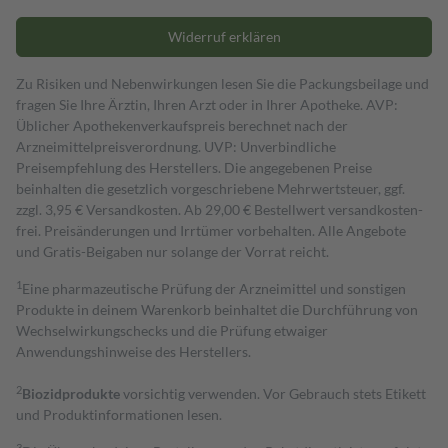
Widerruf erklären
Zu Risiken und Nebenwirkungen lesen Sie die Packungsbeilage und
fragen Sie Ihre Ärztin, Ihren Arzt oder in Ihrer Apotheke. AVP:
Üblicher Apothekenverkaufspreis berechnet nach der
Arzneimittelpreisverordnung. UVP: Unverbindliche
Preisempfehlung des Herstellers. Die angegebenen Preise
beinhalten die gesetzlich vorgeschriebene Mehrwertsteuer, ggf.
zzgl. 3,95 € Versandkosten. Ab 29,00 € Bestell­wert versand­kosten­
frei. Preisänderungen und Irrtümer vorbehalten. Alle Angebote
und Gratis-Beigaben nur solange der Vorrat reicht.
1
Eine pharmazeutische Prüfung der Arzneimittel und sonstigen
Produkte in deinem Warenkorb beinhaltet die Durchführung von
Wechselwirkungschecks und die Prüfung etwaiger
Anwendungshinweise des Herstellers.
2
Biozidprodukte
vorsichtig verwenden. Vor Gebrauch stets Etikett
und Produktinformationen lesen.
3