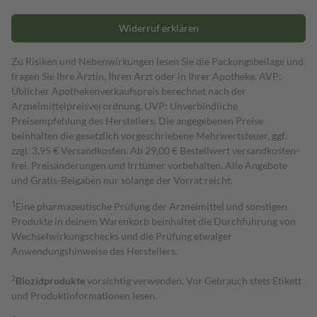
Widerruf erklären
Zu Risiken und Nebenwirkungen lesen Sie die Packungsbeilage und
fragen Sie Ihre Ärztin, Ihren Arzt oder in Ihrer Apotheke. AVP:
Üblicher Apothekenverkaufspreis berechnet nach der
Arzneimittelpreisverordnung. UVP: Unverbindliche
Preisempfehlung des Herstellers. Die angegebenen Preise
beinhalten die gesetzlich vorgeschriebene Mehrwertsteuer, ggf.
zzgl. 3,95 € Versandkosten. Ab 29,00 € Bestell­wert versand­kosten­
frei. Preisänderungen und Irrtümer vorbehalten. Alle Angebote
und Gratis-Beigaben nur solange der Vorrat reicht.
1
Eine pharmazeutische Prüfung der Arzneimittel und sonstigen
Produkte in deinem Warenkorb beinhaltet die Durchführung von
Wechselwirkungschecks und die Prüfung etwaiger
Anwendungshinweise des Herstellers.
2
Biozidprodukte
vorsichtig verwenden. Vor Gebrauch stets Etikett
und Produktinformationen lesen.