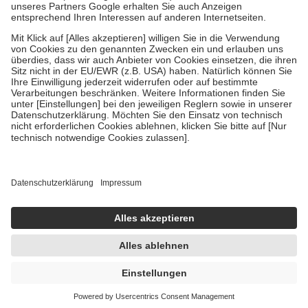
Um das Engagement der Versicherten für ihre eigene Gesundheit zu
stärken und die besondere Stellung der Familie zu unterstützen,
fallen
keine Zuzahlungen
an bei:
• Kindern und Jugendlichen bis zum vollendeten 18. Lebensjahr
mit Ausnahme der Fahrkosten
• Untersuchungen zur Vorsorge und Früherkennung, die von der
GKV getragen werden
• empfohlenen Schutzimpfungen
• Harn- und Blutteststreifen
Wir nutzen Trusted Shops als unabhängigen Dienstleister für die
Einholung von Bewertungen. Trusted Shops hat Maßnahmen
getroffen, um sicherzustellen, dass es sich um echte Bewertungen
handelt. Mehr Informationen findest du hier:
https://help.etrusted.com/hc/de/articles/4419944605341
Einige Bilder und Inhalte wurden unter Zuhilfenahme künstlicher
Intelligenz erstellt.