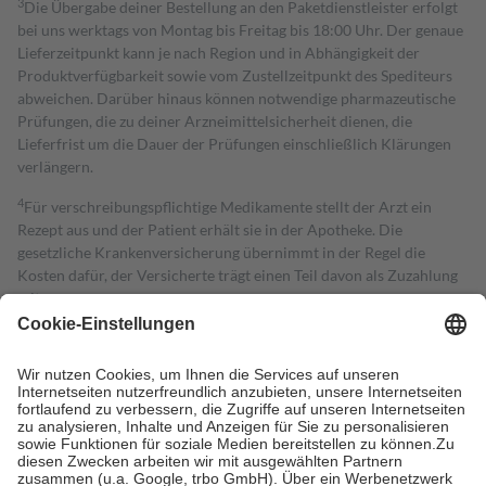
3
Die Übergabe deiner Bestellung an den Paketdienstleister erfolgt
bei uns werktags von Montag bis Freitag bis 18:00 Uhr. Der genaue
Lieferzeitpunkt kann je nach Region und in Abhängigkeit der
Produktverfügbarkeit sowie vom Zustellzeitpunkt des Spediteurs
abweichen. Darüber hinaus können notwendige pharmazeutische
Prüfungen, die zu deiner Arzneimittelsicherheit dienen, die
Lieferfrist um die Dauer der Prüfungen einschließlich Klärungen
verlängern.
4
Für verschreibungspflichtige Medikamente stellt der Arzt ein
Rezept aus und der Patient erhält sie in der Apotheke. Die
gesetzliche Krankenversicherung übernimmt in der Regel die
Kosten dafür, der Versicherte trägt einen Teil davon als Zuzahlung
mit.
Grundsätzlich leisten Mitglieder Zuzahlungen in Höhe von zehn
Prozent des Abgabepreises,
mindestens
jedoch
fünf Euro
und
höchstens zehn Euro.
Es sind jedoch nie mehr als die tatsächlichen
Kosten der Leistung zu entrichten.
Diese Regeln gelten grundsätzlich auch für Online-Apotheken.
Bei Heilmitteln und häuslicher Krankenpflege beträgt die
Zuzahlung zehn Prozent der Kosten sowie zehn Euro je
Verordnung.