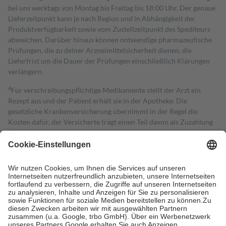
bei uns werktags von Montag bis Freitag bis 18:00 Uhr. Der genaue
Lieferzeitpunkt kann je nach Region und in Abhängigkeit der
Produktverfügbarkeit sowie vom Zustellzeitpunkt des Spediteurs
abweichen. Darüber hinaus können notwendige pharmazeutische
Prüfungen, die zu deiner Arzneimittelsicherheit dienen, die
Lieferfrist um die Dauer der Prüfungen einschließlich Klärungen
verlängern.
4
Für verschreibungspflichtige Medikamente stellt der Arzt ein
Rezept aus und der Patient erhält sie in der Apotheke. Die
gesetzliche Krankenversicherung übernimmt in der Regel die
Kosten dafür, der Versicherte trägt einen Teil davon als Zuzahlung
mit.
Grundsätzlich leisten Mitglieder Zuzahlungen in Höhe von zehn
Prozent des Abgabepreises,
mindestens
jedoch
fünf Euro
und
höchstens zehn Euro.
Es sind jedoch nie mehr als die tatsächlichen
Kosten der Leistung zu entrichten.
Diese Regeln gelten grundsätzlich auch für Online-Apotheken.
Bei Heilmitteln und häuslicher Krankenpflege beträgt die
Zuzahlung zehn Prozent der Kosten sowie zehn Euro je
Verordnung.