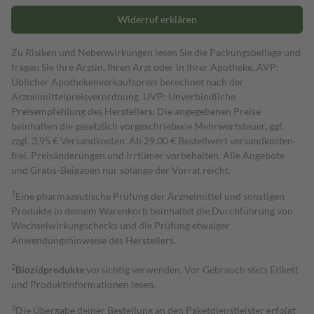
Widerruf erklären
Zu Risiken und Nebenwirkungen lesen Sie die Packungsbeilage und
fragen Sie Ihre Ärztin, Ihren Arzt oder in Ihrer Apotheke. AVP:
Üblicher Apothekenverkaufspreis berechnet nach der
Arzneimittelpreisverordnung. UVP: Unverbindliche
Preisempfehlung des Herstellers. Die angegebenen Preise
beinhalten die gesetzlich vorgeschriebene Mehrwertsteuer, ggf.
zzgl. 3,95 € Versandkosten. Ab 29,00 € Bestell­wert versand­kosten­
frei. Preisänderungen und Irrtümer vorbehalten. Alle Angebote
und Gratis-Beigaben nur solange der Vorrat reicht.
1
Eine pharmazeutische Prüfung der Arzneimittel und sonstigen
Produkte in deinem Warenkorb beinhaltet die Durchführung von
Wechselwirkungschecks und die Prüfung etwaiger
Anwendungshinweise des Herstellers.
2
Biozidprodukte
vorsichtig verwenden. Vor Gebrauch stets Etikett
und Produktinformationen lesen.
3
Die Übergabe deiner Bestellung an den Paketdienstleister erfolgt