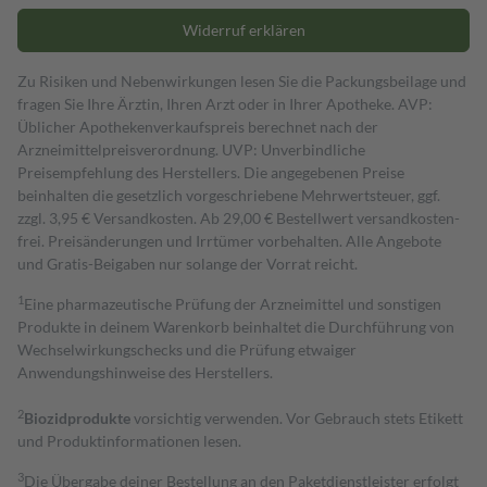
Widerruf erklären
Zu Risiken und Nebenwirkungen lesen Sie die Packungsbeilage und
fragen Sie Ihre Ärztin, Ihren Arzt oder in Ihrer Apotheke. AVP:
Üblicher Apothekenverkaufspreis berechnet nach der
Arzneimittelpreisverordnung. UVP: Unverbindliche
Preisempfehlung des Herstellers. Die angegebenen Preise
beinhalten die gesetzlich vorgeschriebene Mehrwertsteuer, ggf.
zzgl. 3,95 € Versandkosten. Ab 29,00 € Bestell­wert versand­kosten­
frei. Preisänderungen und Irrtümer vorbehalten. Alle Angebote
und Gratis-Beigaben nur solange der Vorrat reicht.
1
Eine pharmazeutische Prüfung der Arzneimittel und sonstigen
Produkte in deinem Warenkorb beinhaltet die Durchführung von
Wechselwirkungschecks und die Prüfung etwaiger
Anwendungshinweise des Herstellers.
2
Biozidprodukte
vorsichtig verwenden. Vor Gebrauch stets Etikett
und Produktinformationen lesen.
3
Die Übergabe deiner Bestellung an den Paketdienstleister erfolgt