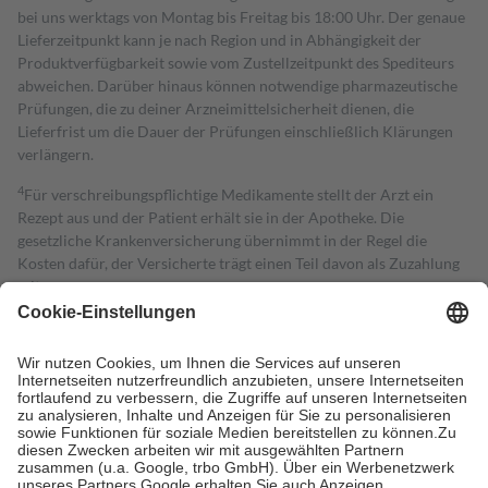
bei uns werktags von Montag bis Freitag bis 18:00 Uhr. Der genaue
Lieferzeitpunkt kann je nach Region und in Abhängigkeit der
Produktverfügbarkeit sowie vom Zustellzeitpunkt des Spediteurs
abweichen. Darüber hinaus können notwendige pharmazeutische
Prüfungen, die zu deiner Arzneimittelsicherheit dienen, die
Lieferfrist um die Dauer der Prüfungen einschließlich Klärungen
verlängern.
4
Für verschreibungspflichtige Medikamente stellt der Arzt ein
Rezept aus und der Patient erhält sie in der Apotheke. Die
gesetzliche Krankenversicherung übernimmt in der Regel die
Kosten dafür, der Versicherte trägt einen Teil davon als Zuzahlung
mit.
Grundsätzlich leisten Mitglieder Zuzahlungen in Höhe von zehn
Prozent des Abgabepreises,
mindestens
jedoch
fünf Euro
und
höchstens zehn Euro.
Es sind jedoch nie mehr als die tatsächlichen
Kosten der Leistung zu entrichten.
Diese Regeln gelten grundsätzlich auch für Online-Apotheken.
Bei Heilmitteln und häuslicher Krankenpflege beträgt die
Zuzahlung zehn Prozent der Kosten sowie zehn Euro je
Verordnung.